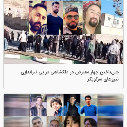
هار معترض در ملکشاهی در پی تیراندازی
وبگر