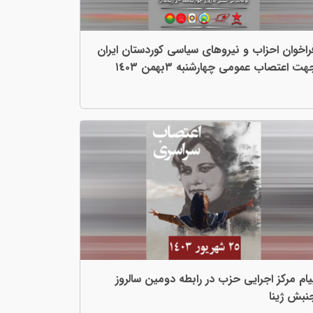
راخوان احزاب و نیروهای سیاسی کوردستان ایران
هت اعتصاب عمومی چهارشنبە ٣بهمن ١٤٠٣
یام مرکز اجرایی حزب در رابطە دومین سالروز
نبش ژینا