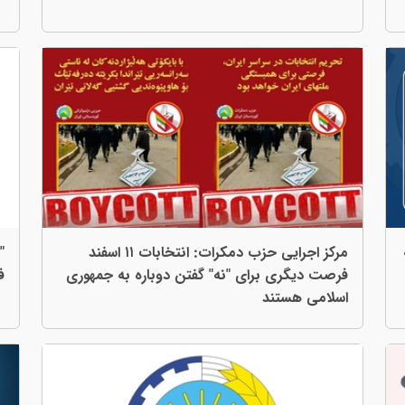
مرکز اجرایی حزب دمکرات: انتخابات ١١ اسفند
فرصت دیگری برای "نە" گفتن دوبارە بە جمهوری
ف
اسلامی هستند