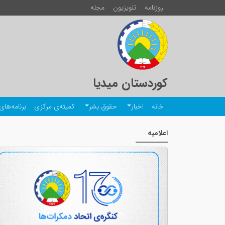
روزنامە
تلویزیون
مجلە
کوردستان میدیا
خانە
اخبار
حقوق بشر
کمیتەی مرکزی
برنامەهای 
اعلامیە