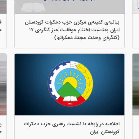
بیانیەی کمیتەی مرکزی حزب دمکرات کوردستان
ف
ایران بمناسبت اختتام موفقیت‌آمیز کنگرەی ١٧
ج
(کنگرەی وحدت مجدد دمکراتها)
اطلاعیە در رابطە با نشست رهبری حزب دمکرات
پ
کوردستان ایران
ج