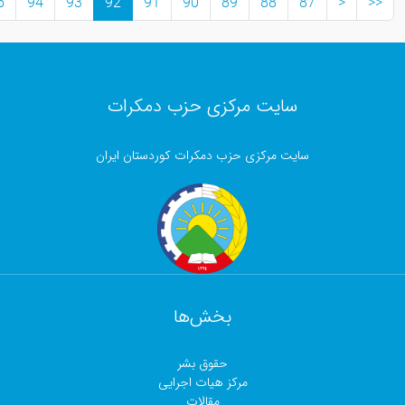
>>
>
96
95
94
93
92
91
90
89
8
ت مرکزی حزب دمکرات
رکزی حزب دمکرات کوردستان ایران
بخش‌ها
حقوق بشر
مرکز هیات اجرایی
مقالات