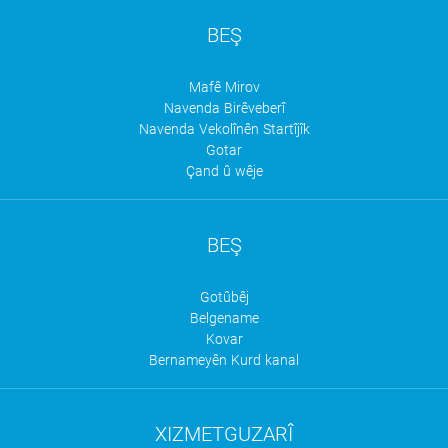
BEŞ
Mafê Mirov
Navenda Birêveberî
Navenda Vekolînên Startîjîk
Gotar
Çand û wêje
BEŞ
Gotûbêj
Belgename
Kovar
Bernameyên Kurd kanal
XIZMETGUZARÎ