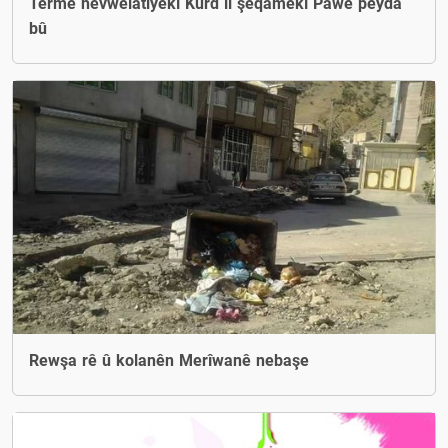
Termê hevwelatiyekî Kurd li şeqamekî Pawe peyda
bû
Rewşa rê û kolanên Merîwanê nebaşe