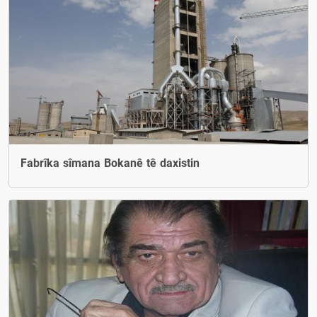
Fabrîka sîmana Bokanê tê daxistin