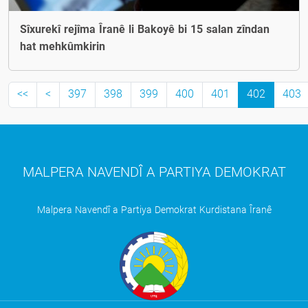
Sîxurekî rejîma Îranê li Bakoyê bi 15 salan zîndan
hat mehkûmkirin
<<
<
397
398
399
400
401
402
403
MALPERA NAVENDÎ A PARTIYA DEMOKRAT
Malpera Navendî a Partiya Demokrat Kurdistana Îranê