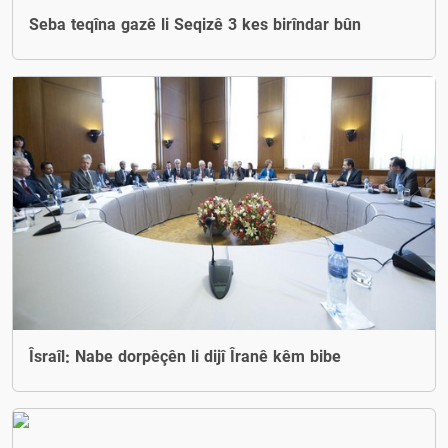
Seba teqîna gazê li Seqizê 3 kes birîndar bûn
Îsraîl: Nabe dorpêçên li dijî Îranê kêm bibe