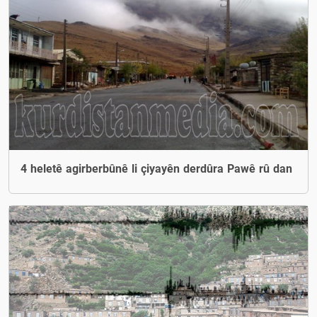
4 heletê agirberbûnê li çiyayên derdûra Pawê rû dan