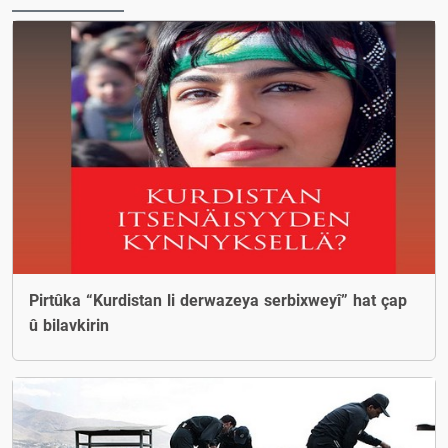
Pirtûka “Kurdistan li derwazeya serbixweyî” hat çap
û bilavkirin