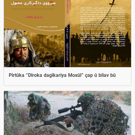
Pirtûka “Dîroka dagîkariya Moxûl” çap û bilav bû