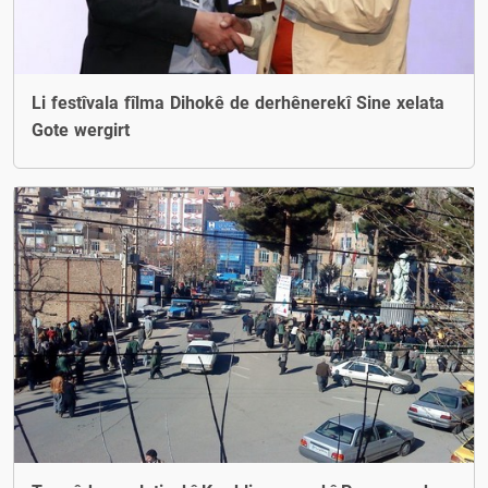
Li festîvala fîlma Dihokê de derhênerekî Sine xelata
Gote wergirt