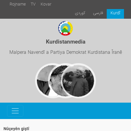
Rojname
TV
Kovar
فارسی
كوردی
Kurdî
Kurdistanmedia
Malpera Navendî a Partiya Demokrat Kurdistana Îranê
Nûçeyên giştî