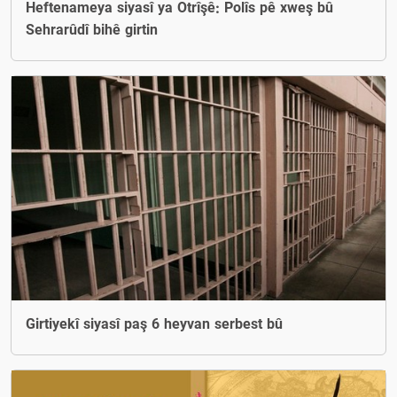
Heftenameya siyasî ya Otrîşê: Polîs pê xweş bû
Sehrarûdî bihê girtin
Girtiyekî siyasî paş 6 heyvan serbest bû