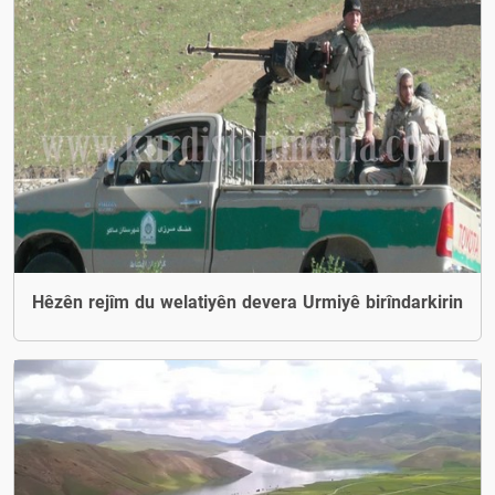
Hêzên rejîm du welatiyên devera Urmiyê birîndarkirin