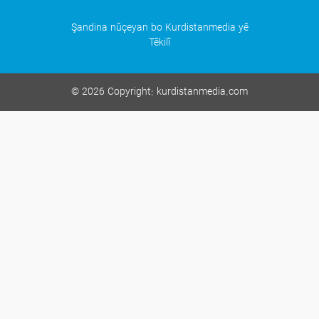
Şandina nûçeyan bo Kurdistanmedia yê
Têkilî
©
2026 Copyright:
kurdistanmedia.com