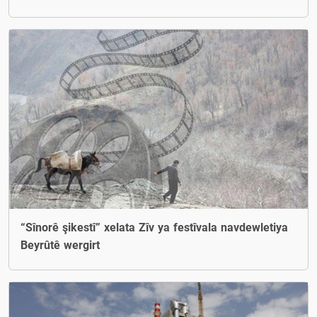
“Sînorê şikestî” xelata Zîv ya festîvala navdewletiya
Beyrûtê wergirt