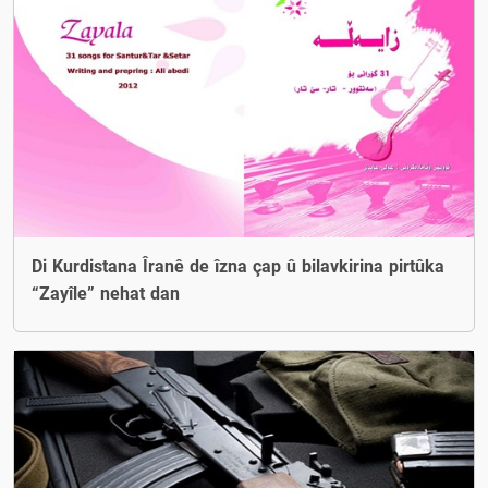
Di Kurdistana Îranê de îzna çap û bilavkirina pirtûka
“Zayîle” nehat dan