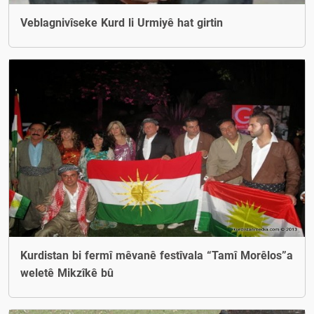
Veblagnivîseke Kurd li Urmiyê hat girtin
Kurdistan bi fermî mêvanê festîvala “Tamî Morêlos”a
weletê Mikzîkê bû