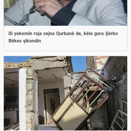
Di yekemîn roja cejna Qurbanê de, kêla gora Şêrko
Bêkes şikandin