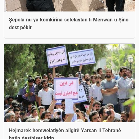
Şepola nû ya komkirina setelaytan li Merîwan û Şino
dest pêkir
Hejmarek hemwelatiyên alîgirê Yarsan li Tehranê
hatin destbiser kirin