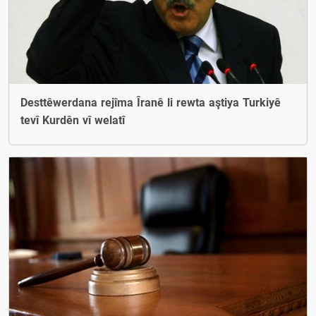
Desttêwerdana rejîma Îranê li rewta aştiya Turkiyê
tevî Kurdên vî welatî