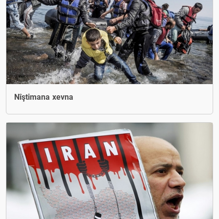
Nîştimana xevna