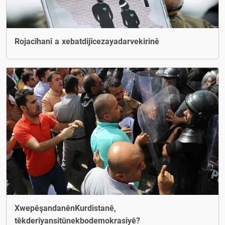
Rojacîhanî a xebatdijîcezayadarvekirinê
XwepêşandanênKurdistanê,
têkderîyansitûnekbodemokrasiyê?