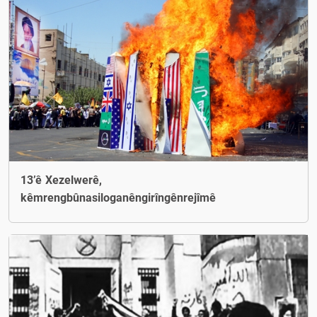
13’ê Xezelwerê,
kêmrengbûnasiloganêngirîngênrejîmê