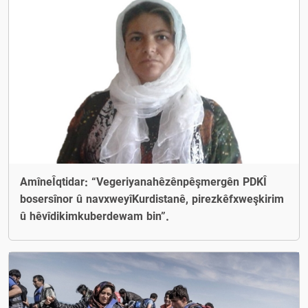
AmîneÎqtidar: “Vegeriyanahêzênpêşmergên PDKÎ
bosersînor û navxweyîKurdistanê, pirezkêfxweşkirim
û hêvîdikimkuberdewam bin”.