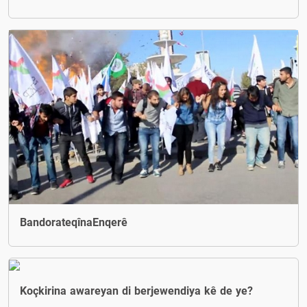
BandorateqînaEnqerê
Koçkirina awareyan di berjewendiya kê de ye?