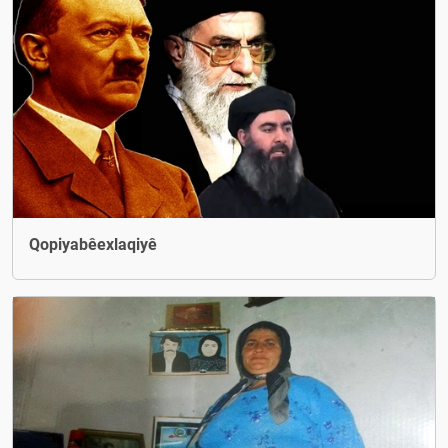
Qopiyabêexlaqiyê