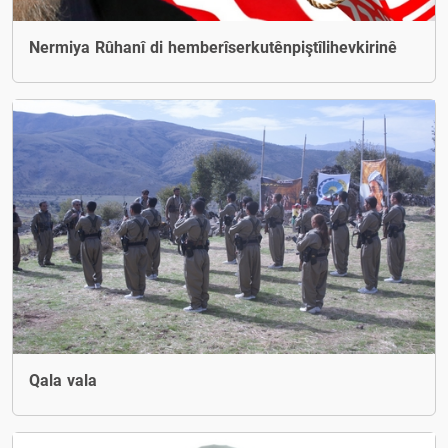
Nermiya Rûhanî di hemberîserkutênpiştîlihevkirinê
Qala vala