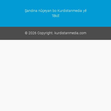
Şandina nûçeyan bo Kurdistanmedia yê
Têkilî
©
2026 Copyright:
kurdistanmedia.com