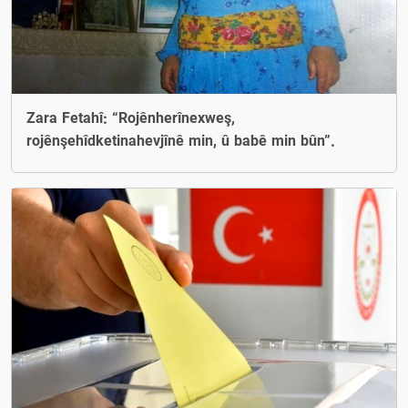
Zara Fetahî: “Rojênherînexweş,
rojênşehîdketinahevjînê min, û babê min bûn”.