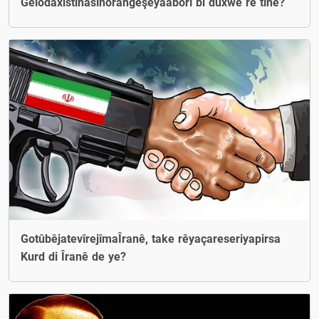
Gelodaxistinasînorangeşeyaaborî bi dûxwe re tîne?
GotûbêjatevîrejîmaÎranê, take rêyaçareseriyapirsa
Kurd di Îranê de ye?