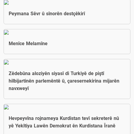
Peymana Sêvr û sînorên destçêkirî
Menîce Melamîne
Zêdebûna aloziyên siyasî di Turkiyê de piştî
hilbijartinên parlemêntê û, çaresernekirina mijarên
navxweyî
Hevpeyvîna rojnameya Kurdistan tevî sekreterê nû
yê Yekîtiya Lawên Demokrat ên Kurdistana Îranê