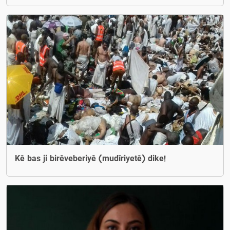
Kê bas ji birêveberiyê (mudîriyetê) dike!