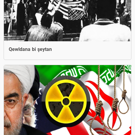
Qewldana bi şeytan