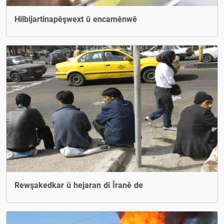
Hilbijartinapêşwext û encamênwê
Rewşakedkar û hejaran di Îranê de