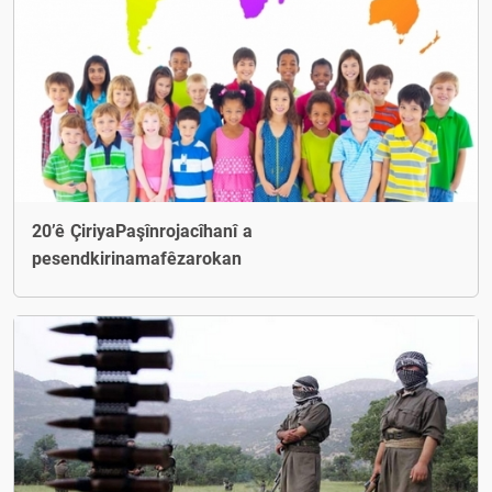
20’ê ÇiriyaPaşînrojacîhanî a
pesendkirinamafêzarokan