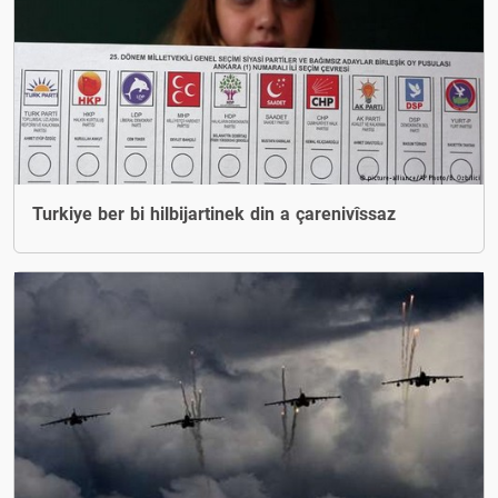
Turkiye ber bi hilbijartinek din a çarenivîssaz