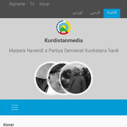
Rojname
TV
Kovar
فارسی
كوردی
Kurdî
Kurdistanmedia
Malpera Navendî a Partiya Demokrat Kurdistana Îranê
Kovar