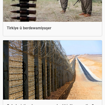
Tirkiye û berdewamiyaşer