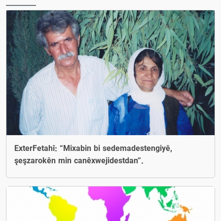
ExterFetahî: “Mixabin bi sedemadestengiyê,
şeşzarokên min canêxwejidestdan”.