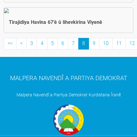
Tirajidîya Havîna 67’ê û lihevkirina Viyenê
<<
<
3
4
5
6
7
8
9
10
11
12
MALPERA NAVENDÎ A PARTIYA DEMOKRAT
Malpera Navendî a Partiya Demokrat Kurdistana Îranê