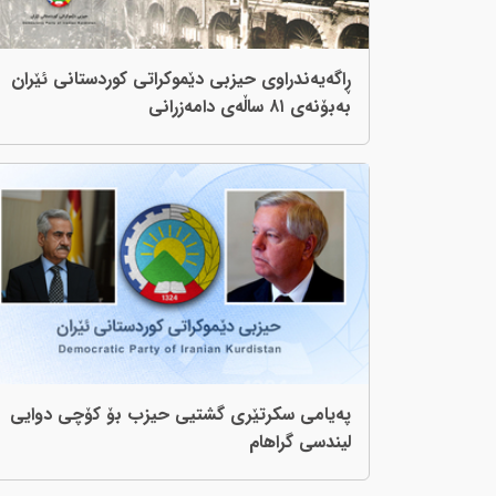
ڕاگەیەندراوی حیزبی دێموکراتی کوردستانی ئێران
بەبۆنەی ٨١ ساڵەی دامەزرانی
پەیامی سکرتێری گشتیی حیزب بۆ کۆچی دوایی
لیندسی گراهام