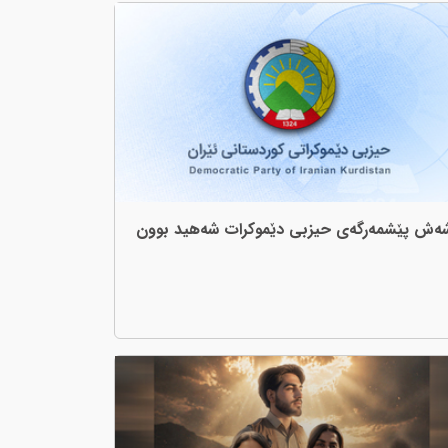
ەش پێشمەرگەی حیزبی دێموکرات شەهید بوون