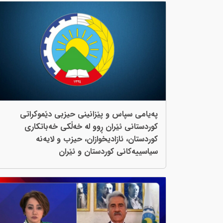
پەیامی سپاس و پێزانینی حیزبی دێموکراتی
کوردستانی ئێران ڕوو لە خەڵکی خەباتکاری
کوردستان، ئازادیخوازان، حیزب و لایەنە
سیاسییەکانی کوردستان و ئێران