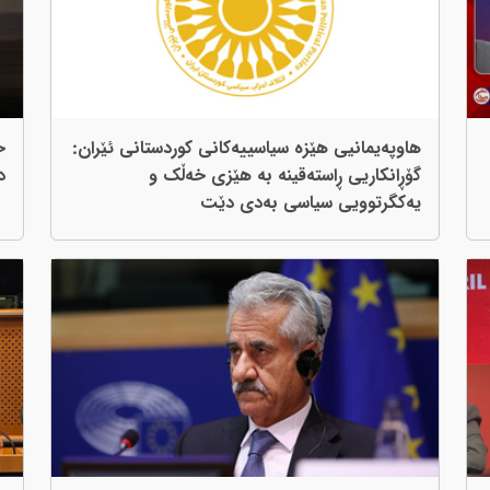
هاوپەیمانیی هێزە سیاسییەکانی کوردستانی ئێران:
ح
گۆڕانکاریی ڕاستەقینە بە هێزی خەڵک و
د
یەکگرتوویی سیاسی بەدی دێت