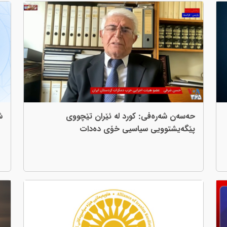
حەسەن شەرەفی: کورد لە ئێران تێچووی
ش
پێگەیشتوویی سیاسیی خۆی دەدات