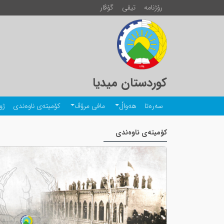
رۆژنامە
تیڤی
گۆڤار
کوردستان میدیا
سەرەتا
هەواڵ
مافی مرۆڤ
کۆمیتەی ناوەندی
ژو
کۆمیتەی ناوەندی