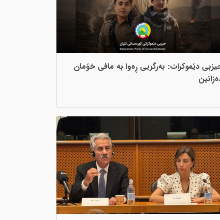
یزبی دێموکرات: بەرگریی ڕەوا بە مافی خۆمان
ەزانین