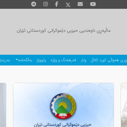
ماڵپەڕی ناوەندیی حیزبی دێموکراتی کوردستانی ئێران
وری هەواڵی کورد کاناڵ
وتار
فەرهەنگ و وێژە
وتووێژ
بەڵگەنامە
بەرزەیا