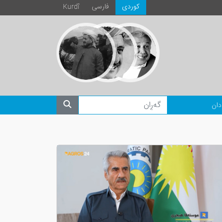
كوردی
فارسی
Kurdî
دان