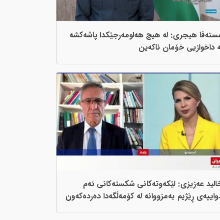
ستەفا هیجری: لە هیچ هەلومەرجێکدا پاشەکشە
ە داخوازیی خۆمان ناکەین
الید عەزیزی: لێکەوتەکانی شکستەکانی ئەم
واییەی ڕێژیم بەمزووانە لە کۆمەڵگەدا دەردەکەون