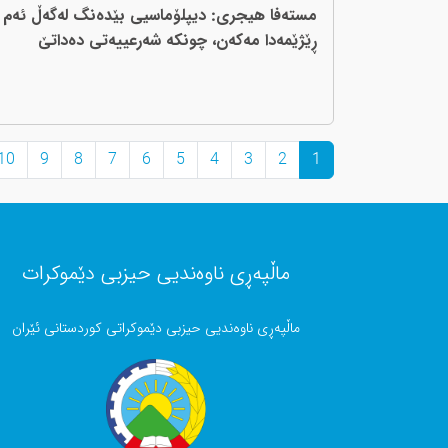
مستەفا هیجری: دیپلۆماسیی بێدەنگ لەگەڵ ئەم
ڕێژێمەدا مەکەن، چونکە شەرعییەتی دەداتێ
10
9
8
7
6
5
4
3
2
1
ماڵپەڕی ناوەندیی حیزبی دێموکرات
ماڵپەڕی ناوەندیی حیزبی دێموکراتی کوردستانی ئێران