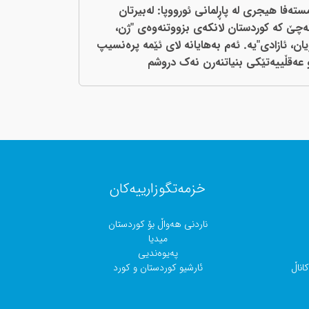
ستەفا هیجری لە پاڕلمانی ئورووپا: لەبیرتان
ەچێ کە کوردستان لانکەی بزووتنەوەی "ژن،
یان، ئازادی"یە. ئەم بەهایانە لای ئێمە پرەنسیپ
 عەقڵییەتێکی بنیاتنەرن نەک دروشم
خزمەتگوزارییەکان
ناردنی هەواڵ بۆ کوردستان
میدیا
پەیوەندیی
اناڵ
ئارشیو کوردستان و کورد