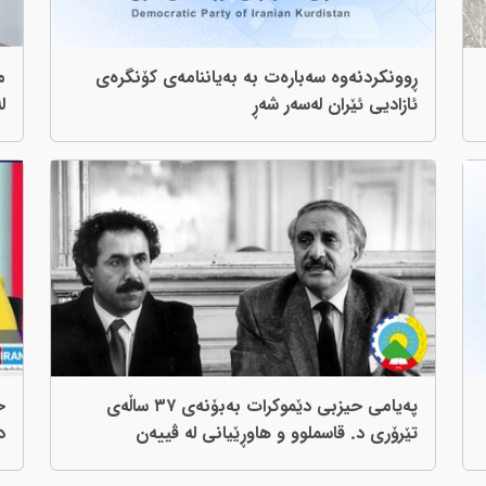
ڕوونکردنه‌وه‌ سه‌باره‌ت به به‌یاننامه‌ی کۆنگره‌ی
م
ئازادیی ئێران له‌سه‌ر شه‌ڕ
ل
پەیامی حیزبی دێموکرات بەبۆنەی ٣٧ ساڵەی
خ
تێرۆری د. قاسملوو و هاوڕێیانی لە ڤییەن
د