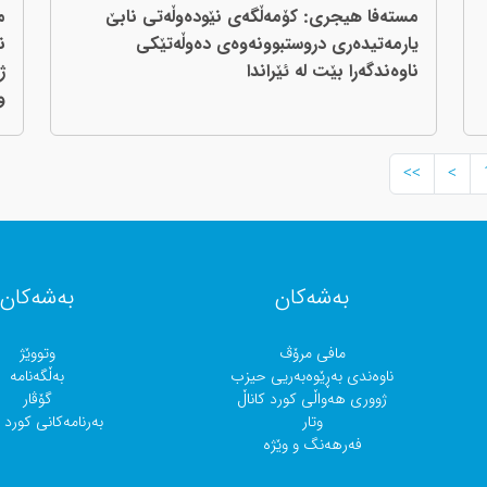
مستەفا هیجری: کۆمەڵگەی نێودەوڵەتی نابێ
م
یارمەتیدەری دروستبوونەوەی دەوڵەتێکی
ن
ناوەندگەرا بێت لە ئێراندا
ژ
و
>>
>
بەشەکان
بەشەکان
مافی مرۆڤ
وتووێژ
ناوەندی بەڕێوەبەریی حیزب
بەڵگەنامە
ژووری هەواڵی کورد کاناڵ
گۆڤار
وتار
بەرنامەکانی کورد ک
فەرهەنگ و وێژە