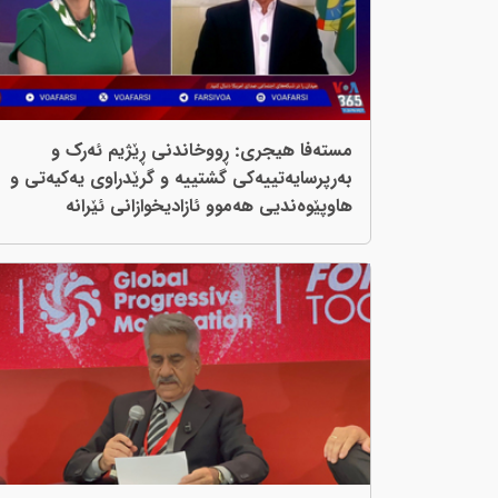
مستەفا هیجری: ڕووخاندنی ڕێژیم ئەرک و
بەرپرسایەتییەکی گشتییە و گرێدراوی یەکیەتی و
هاوپێوەندیی هەموو ئازادیخوازانی ئێرانە