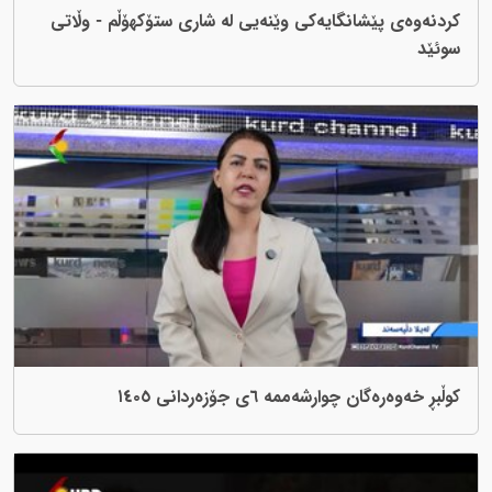
شانگایەکی وێنەیی لە شاری ستۆکهۆڵم - وڵاتی
رشەممە ٦ی جۆزەردانی ١٤٠٥