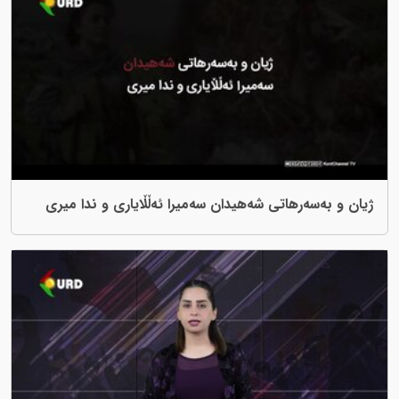
هاتی شەهیدان سەمیرا ئەڵڵایاری و ندا میری