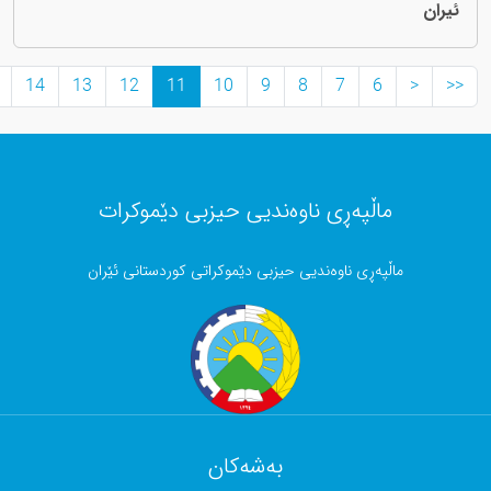
>>
>
15
14
13
12
11
10
9
8
7
ڵپەڕی ناوەندیی حیزبی دێموکرات
ڕی ناوەندیی حیزبی دێموکراتی کوردستانی ئێران
بەشەکان