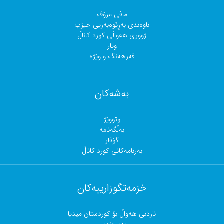
مافی مرۆڤ
ناوەندی بەڕێوەبەریی حیزب
ژووری هەواڵی کورد کاناڵ
وتار
فەرهەنگ و وێژە
بەشەکان
وتووێژ
بەڵگەنامە
گۆڤار
بەرنامەکانی کورد کاناڵ
خزمەتگوزارییەکان
ناردنی هەواڵ بۆ کوردستان میدیا