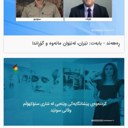
ەت: ئێران، لەنێوان مانەوە و گۆڕاندا