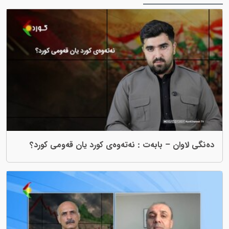
 – بابەت : نەتەوەی کورد یان قەومی کورد؟