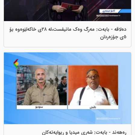
دەلاقە - بابەت: مەرگ وەک مانیفست،لە ٢٨ی خاکەلێوەوە بۆ
ەت: شەڕی میدیا و ڕیوایەتەکان