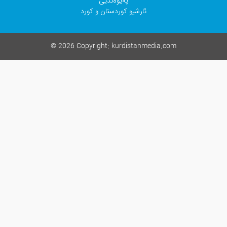
پەیوەندیی
ئارشیو کوردستان و کورد
©
2026 Copyright:
kurdistanmedia.co