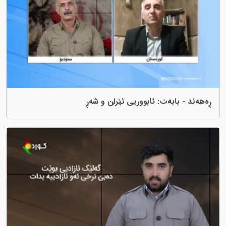
ەت: ئابووریی ئێران و شەڕ