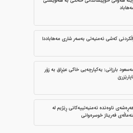
ێنە هەواڵی خۆپێشاندانی خەڵکی بە هەڵوێستی
ەهاباد
اڵکردنی که‌شی ئه‌منیه‌تی به‌سه‌ر شاری مه‌هاباددا
ەسعود بارزانی: یەکپارچەیی خاکی عێڕاق بە زۆر
اپارێزرێ
ه‌ڕه‌شه‌ی ناوه‌نده‌ ئه‌منیه‌تییه‌کانی ڕێژیم له‌
نه‌ماڵه‌ی فه‌ریناز خوسره‌وانی