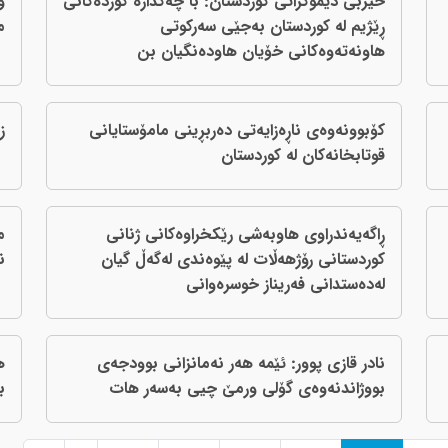
حیزبی دێموکراتی کوردستان: با چه‌کداره‌ کوردەکانی
و
ڕێژیم له‌ کوردستان به‌جێی سه‌رکوتی
م
هاونه‌ته‌وه‌کانی خۆیان هاوده‌نگیان بن
کۆبوونەوەی ناڕەزایەتی دەربڕینی مامۆستایانی
ز
قوتابخانەکان لە کوردستان
ڕاگەیەندراوی هاوبەشی رێكخراوەكانی ژنانی
م
كوردستانی رۆژهەڵات لە پێوەندی لەگەڵ گیان
ن
لەدەستدانی فەریناز خوسرەوانی
نادر قازی پوور: ئێمە هەر نەمانزانی بوودجەی
ه
بووژاندنەوەی گۆلی ورمێ چیی بەسەر هات
ب