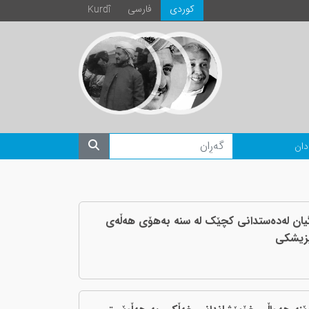
كوردی
فارسی
Kurdî
دان
یان له‌ده‌ستدانی کچێک له‌ سنه‌ به‌هۆی هه‌ڵه‌ی
زیشکی