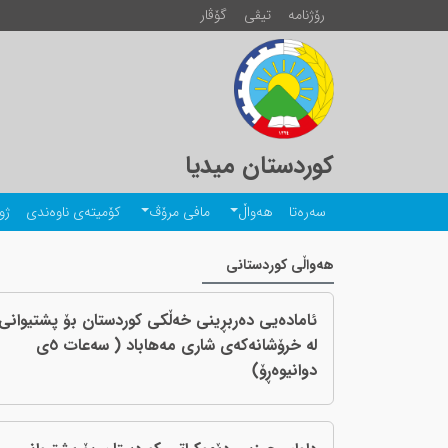
رۆژنامە
تیڤی
گۆڤار
کوردستان میدیا
سەرەتا
هەواڵ
مافی مرۆڤ
کۆمیتەی ناوەندی
ژو
هەواڵی کوردستانی
ئاماده‌یی ده‌ربڕینی خه‌ڵکی کوردستان بۆ پشتیوانی
له‌ خرۆشانه‌که‌ی شاری مه‌هاباد ( سه‌عات ٥ی
دوانیوه‌ڕۆ)