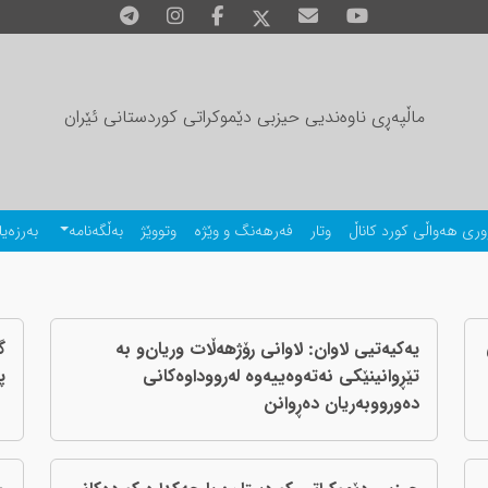
ماڵپەڕی ناوەندیی حیزبی دێموکراتی کوردستانی ئێران
وری هەواڵی کورد کاناڵ
وتار
فەرهەنگ و وێژە
وتووێژ
بەڵگەنامە
بەرزەیا
یه‌کیه‌تیی لاوان: لاوانی رۆژهەڵات وریان‌و بە
گ
تێڕوانینێکی نەتەوەییه‌وه‌ لەرووداوەکانی
پ
دەورووبەریان دەڕوانن