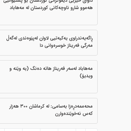
داوای حیزبی دێموکراتی کوردستان بۆ پشتیوانیی
هه‌موو شارو ناوچه‌کانی کوردستان له‌ مه‌هاباد
ڕاگەیەندراوی یه‌کیه‌تیی لاوان لەپێوەندی لەگەڵ
مەرگی فەریناز خوسرەوانی دا
مه‌هاباد له‌سه‌ر فه‌ریناز هاته‌ ده‌نگ (بە وێنە و
ویدیۆ)
محەممەدڕەزا بەسامی: له‌ كرماشان ٣٠٠ هەزار
که‌س نەخوێندەوارن