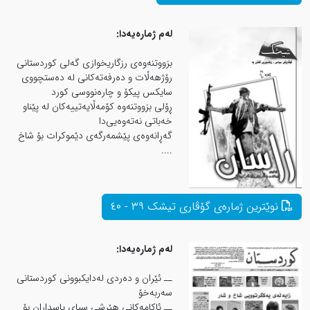
له‌م ژماره‌یه‌دا:
بزووتنەوەی رزگاریخوازی گەلی کوردستانی
رۆژهەڵات و دەرفەتەکانی لە دەستچووی
سایکس پیکۆ و چارەنووسی کورد
ڕۆلی بزووتنەوە کۆمەڵایەتییەکان لە پێناو
خەباتی نەتەوەیی‌دا
گەڕانەوەی پێشمەرگەی دێموکرات بۆ شاخ
....
لەم ژمارەیەدا:
ــ ئێران و ده‌ردی له‌دایكبوونی كوردستانی
سه‌ربه‌خۆ
ــ ئاكامەكانی هێرشی سپای پاسداران بۆ