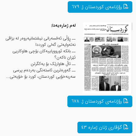
لەم ژمارەیەدا:
ــ ڕۆڵی ئەفسەرانی نیشتمانپەروەر لە بزاڤی
نەتەوایەتی گەلی كورددا
ــ بانکە ئورووپاییەکان بۆچی هاوکاریی
ئێران ناکەن؟
ــ تاڵ هاوارێک بۆ یەکگرتن
ــ گەورەترین ئاستەنگی بەردەم پرسی
سەربەخۆیی کوردستان، کورد بۆ خۆیەتی...