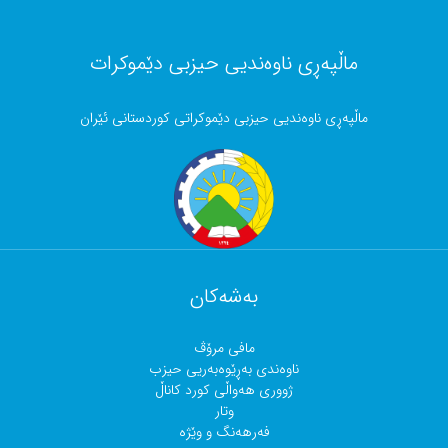
 ناوەندیی حیزبی دێموکرات
ەندیی حیزبی دێموکراتی کوردستانی ئێران
بەشەکان
مافی مرۆڤ
ناوەندی بەڕێوەبەریی حیزب
ژووری هەواڵی کورد کاناڵ
وتار
فەرهەنگ و وێژە