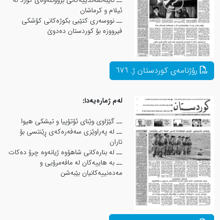
ــ تایبەتمەندییەکانی بزووتنەوەی کورد لە
ئیلام و کرماشان
ــ نووسەری کتێبی بکوژەکانی کۆشکی
فیرووزە بۆ کوردستان دەدوێ
لەم ژمارەیەدا:
ــ گێژاوی وێنای ئۆتۆپیا و تیشكی هیوا
ــ لە پەراوێزی سەفەرەکەی ڕێنتسی بۆ
تاران
ــ لە بنارەکانی شاهۆوە ژیانەوە چرۆ دەکات
ــ به هاییه‌كان له مافه‌مرۆیی و
مه‌ده‌نییەكانیان بێبه‌شن