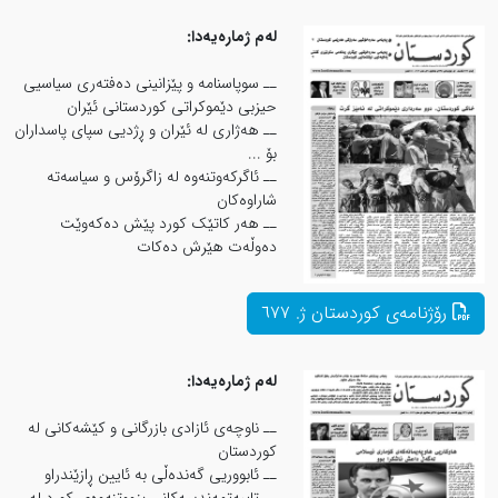
لەم ژمارەیەدا:
ــ سوپاسنامە و پێزانینی دەفتەری سیاسیی
حیزبی دێموکراتی کوردستانی ئێران
ــ هەژاری لە ئێران و ڕژدیی سپای پاسداران
بۆ ...
ــ ئاگرکەوتنەوە لە زاگرۆس و سیاسەتە
شاراوەکان
ــ هەر کاتێک کورد پێش دەکەوێت
دەوڵەت هێرش دەکات
لەم ژمارەیەدا:
ــ ناوچەی ئازادی بازرگانی و کێشەکانی لە
کوردستان
ــ ئابووریی گەندەڵی بە ئایین ڕازێندراو