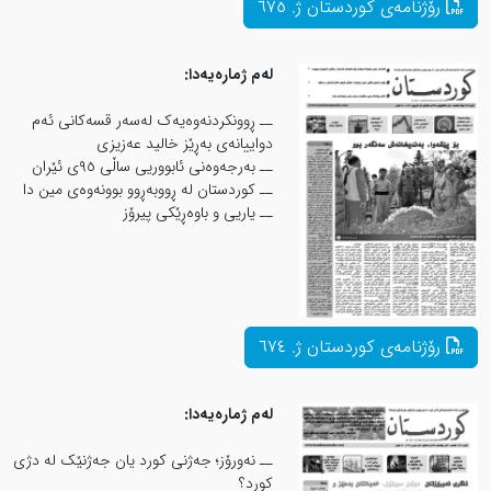
لەم ژمارەیەدا:
ــ ڕوونکردنەوەیەک لەسەر قسەکانی ئەم
دواییانەی بەڕێز خالید عەزیزی
ــ بەرجەوەنی ئابووریی ساڵی ٩٥ی ئێران
ــ کوردستان لە ڕووبەڕوو بوونەوەی مین دا
ــ یاریی و باوەڕێكی پیرۆز
لەم ژمارەیەدا:
ــ نەورۆز؛ جەژنی کورد یان جەژنێک لە دژی
کورد؟