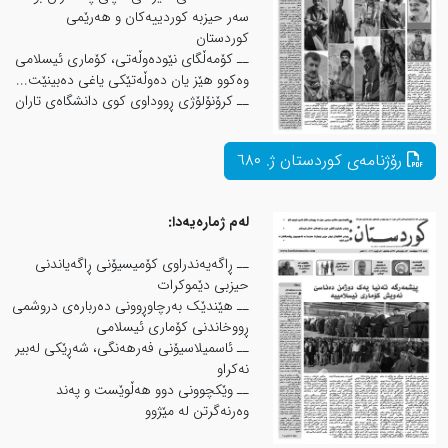
سەر حیزبە كوردییەكان و هەرێمی
كوردستان
ــ كۆمەڵگای نێودەوڵەتی، كۆماری ئیسلامی
وەكوو هێز یان دەوڵەتێكی یاغی دەبینێت...
ــ کرۆنۆلۆژی ڕووداوی کوی دانشگاەی تاران
لەم ژمارەیەدا:
ــ ڕاگەیەندراوی کۆمیسیۆنی ڕاگەیاندنی
حیزبی دێموکرات
ــ هێندێک بەرچاوڕوونی دەربارەی دروشمی
ڕووخاندنی کۆماری ئیسلامی
ــ ئاسمیلاسیۆنی فەرهەنگی، شەڕێکی لەبیر
نەکراو
ــ وێكچوونی دوو هەڵوێست و پەند
وەرنەگرتن لە مێژوو