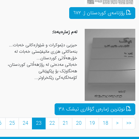
له‌م ژماره‌یه‌دا:
حیزبی دێموکرات و شێوازه‌کانی خه‌بات...
بنه‌ماكانی هزری مانیفێستی خه‌بات له
خۆرهه‌ڵاتی كوردستان...
خەباتی مەدەنی لە رۆژهەڵاتی کوردستان،
هەنگاوێک بۆ پێکهێنانی
کۆمەلگایەکی رێکخراوتر...
>>
>
27
26
25
24
23
22
21
20
1