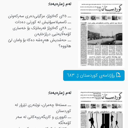
لەم ژمارەیەدا:
ــ ٢٥ی گەلاوێژ، مزگێنی‌دەری سەركەوتن
ــ ئاسمیلاسیۆنیش لە کورتی دەدات
ــ ٢٨ی گه‌لاوێژ فه‌رمانێک بۆ خه‌ساری
كۆمه‌ڵایه‌تیی درێژخایه‌ن
ــ حەشدیش هەڕەشە دەکا؛ بۆ وامان لێ
هاتووە؟
لەم ژمارەیەدا:
ــ مستەفا چەمران، نوێنەری تێرۆر له
کوردستان
ــ ئابووری و کاریگەرییەکانی لە سەر
کۆمەڵگە