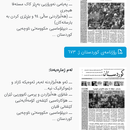
ــ پەیامی نەورۆزیی بەڕێز کاک مستەفا
هیجری
ــ (هەڵبژاردنی ساڵی ٩٤ و بێڕێزی کردن بە
یارسانەکان)
ــ دیپلۆماسیی حکوومەتی ناوچەیی
کوردستان ...
لەم ژمارەیەدا:
ــ ئەو هەڵبژاردنە لەبەر ئەوەیکە ئازاد و
دێموكراتیک نیە...
ــ شانۆی هەڵبژاردن و پرسی ئابووریی ئێران
ــ هۆکارناسیی کێشەی کۆمەڵایەتیی
کێشانی قلیان
ــ دیپلۆماسیی حکوومەتی ناوچەیی
کوردستان ...