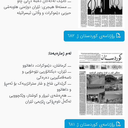
ــ کاتێک لەکەکان دەبنە دڕکی چاو
ــ مستەفا هیجری: ئێران دوژمنی هاوبەشی
حیزبی دێموکرات و وڵاتی ئیسرائیله
لەم ژمارەیەدا:
ــ كرماشان، دێموكرات، داهاتوو
ــ ئێران، دیكتاتۆریی نێوخۆیی و
ناسەقامگیریی دەرەكی
ــ گرێدانی شاخ و شار ستراتژییەک بۆ ئەمڕۆ
و داهاتوو
ــ هەڕەشەی تیرۆر و کوشتار، وێکچوویی
لەگەڵ ناوەڕۆکی ڕێژیمی ئێران