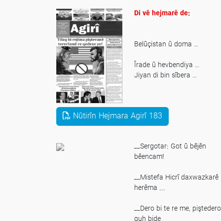
sereke bo
Di vê hejmarê de:
Belûçistan û doma …
Îrade û hevbendiya …
Jiyan di bin sîbera …
Sirgûn û Wêjeya Kurdî
Nûtirîn Hejmara Agirî 183
ــSergotar: Got û bêjên
bêencam!
ــMistefa Hicrî daxwazkarê
herêma ...
ــDero bi te re me, piştedero
guh bide