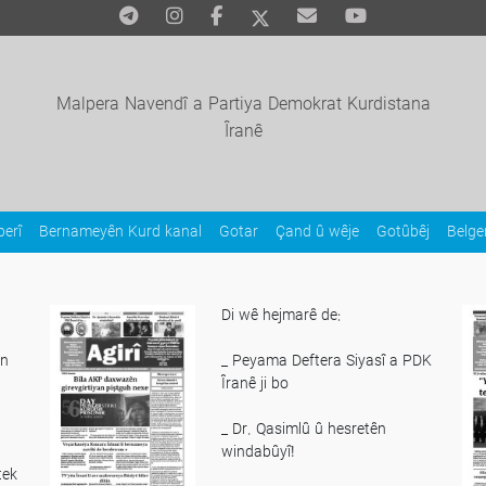
Malpera Navendî a Partiya Demokrat Kurdistana
Îranê
erî
Bernameyên Kurd kanal
Gotar
Çand û wêje
Gotûbêj
Belg
Di wê hejmarê de:
en
_ Peyama Deftera Siyasî a PDK
Îranê ji bo
_ Dr. Qasimlû û hesretên
windabûyî!
tek