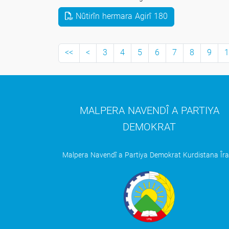
Nûtirîn hermara Agirî 180
ــRoja şehîdan
<<
<
3
4
5
6
7
8
9
1
MALPERA NAVENDÎ A PARTIYA
DEMOKRAT
Malpera Navendî a Partiya Demokrat Kurdistana Îr