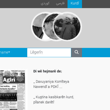
فارسی
كوردی
Kurdî
ename
Di wê hejmarê de:
_ Daxuyaniya Komîteya
Nawendî a PDKÎ ...
_ Kuştina kasibkarên kurd,
pîlanek darêtî