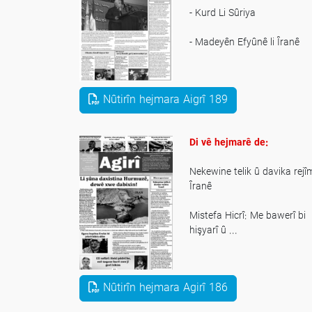
- Kurd Li Sûriya
- Madeyên Efyûnê li Îranê
- Hunermend Bêmal Rajan
Nûtirîn hejmara Aigrî 189
Di vê hejmarê de:
Nekewine telik û davika rejî
Îranê
Mistefa Hicrî: Me bawerî bi
hişyarî û ...
Qasimlo, rêberekî pêşeng bo
tev nifşan
Nûtirîn hejmara Agirî 186
Hişyariya takekesan mercê