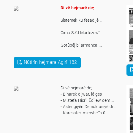
Di vê hejmarê de:
Sîstemek ku fesad jê …
Çima Seîd Murtezewî …
Gotûbêj bi armanca ...
Roja Cîhanî a kedkaran …
Nûtirîn hejmara Agirî 182
Di vê hejmarê de:
- Biharek dijwar, lê geş
- Mistefa Hicrî: Êdî ew dem …
- Astengiyên Demokrasiyê di …
- Karesatek mirovhejîn û …