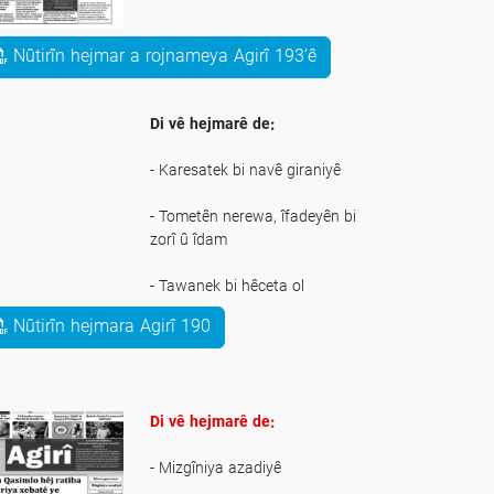
_ Gola Urmiyê hêdî dibe şorekat
Nûtirîn hejmar a rojnameya Agirî 193’ê
_ Dîsan destûrnameya şer!
Di vê hejmarê de:
- Karesatek bi navê giraniyê
- Tometên nerewa, îfadeyên bi
zorî û îdam
- Tawanek bi hêceta ol
Nûtirîn hejmara Agirî 190
- Hunermend “Mihemed Riza
Seqayî”
Di vê hejmarê de:
- Mizgîniya azadiyê