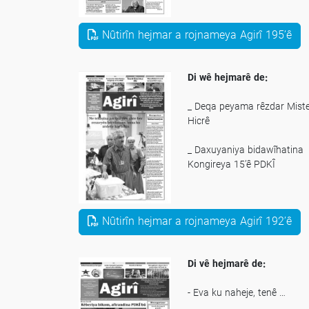
din yan
Nûtirîn hejmar a rojnameya Agirî 195’ê
- Destberdana ji xwendinê li
Di wê hejmarê de:
_ Deqa peyama rêzdar Mist
Hicrê
_ Daxuyaniya bidawîhatina
Kongireya 15’ê PDKÎ
_ Îran di Sûriye de çi dike
Nûtirîn hejmar a rojnameya Agirî 192’ê
_ Ehmedînijad vê carê nexw
...
Di vê hejmarê de:
- Eva ku naheje, tenê …