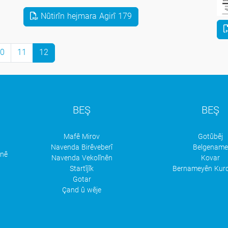
Nûtirîn hejmara Agirî 179
0
11
12
BEŞ
BEŞ
Mafê Mirov
Gotûbêj
Navenda Birêveberî
Belgenam
anê
Navenda Vekolînên
Kovar
Startîjîk
Bernameyên Kurd
Gotar
Çand û wêje