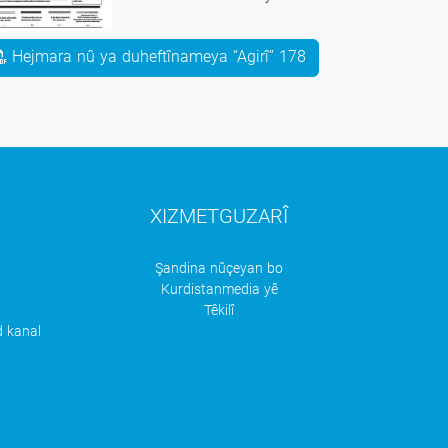
di nav karûbarên Sûriyê de
Hejmara nû ya duheftînameya “Agirî” 178
XIZMETGUZARÎ
Şandina nûçeyan bo
e
Kurdistanmedia yê
Têkilî
 kanal