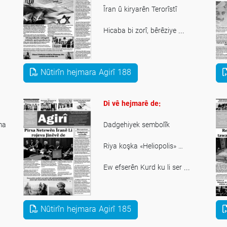
Îran û kiryarên Terorîstî
Hicaba bi zorî, bêrêziye ...
Rewşek wijdanhejên
Nûtirîn hejmara Agirî 188
Di vê hejmarê de:
ma
Dadgehiyek sembolîk
Riya koşka «Heliopolis» …
Ew efserên Kurd ku li ser ...
Xwekujî, diyardeyek giştgîr ...
Nûtirîn hejmara Agirî 185