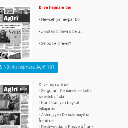
Di vê hejmarê de:
- Hewcehiya hevpar bo …
- Zivistan bidawî dibe û...
- Se bo kê direvin?
- Îran mafyaya herî mezin...
Nûtirîn hejmara Agirî 181
Di vê hejmarê de:
- Sergotar: Ceribînek serketî û
şikestek dîrokî
- Kurdistaniyan baykot
hilbijartin
- Astengiyên Demokrasiyê di
Îranê de
- Destêwerdana Rûsiye û Îranê