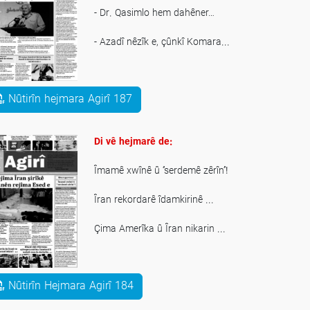
- Dr. Qasimlo hem dahêner…
- Azadî nêzîk e, çûnkî Komara...
- Bahoza Xwê, diyariya rejîmê
Nûtirîn hejmara Agirî 187
Di vê hejmarê de:
Îmamê xwînê û ‘’serdemê zêrîn’’!
Îran rekordarê îdamkirinê ...
Çima Amerîka û Îran nikarin ...
Xemla Rojhilata Kurdistanê …
Nûtirîn Hejmara Agirî 184