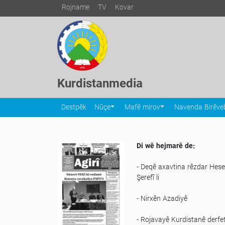
Rojname
TV
Kovar
Kurdistanmedia
Destpêk
Nûçe
Mafê mirov
Navenda Birêveb
Di wê hejmarê de:
- Deqê axavtina rêzdar Hes
Şerefî li
- Nirxên Azadiyê
- Rojavayê Kurdistanê derfe