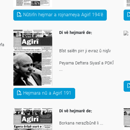
_ Amerîka li ser riya hilbijatinek
girêng
Nûtirîn hejmar a rojnameya Agirî 194’ê
_ Simkoyê Şikak û xebatên wî
ên çandî
Di vê hejmarê de:
efa
Bîst salên pirr ji evraz û nişîv
Peyama Deftera Siyasî a PDKÎ
...
Rêberekî demokrat û çep
Hejmara nû a Agirî 191
ast
Astengên Sînema û
Sînemakaran
Di vê hejmarê de:
Borkana nerazîbûnê li ...