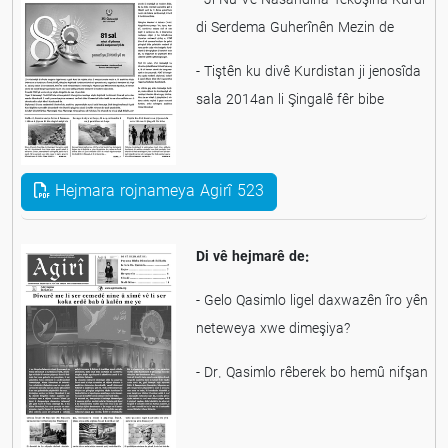
- Ji Nû Ve Nasandina Têkoşîna Kurdî
di Serdema Guherînên Mezin de
- Tiştên ku divê Kurdistan ji jenosîda
sala 2014an li Şingalê fêr bibe
Hejmara rojnameya Agirî 523
Di vê hejmarê de:
- Gelo Qasimlo ligel daxwazên îro yên
neteweya xwe dimeşiya?
- Dr. Qasimlo rêberek bo hemû nifşan