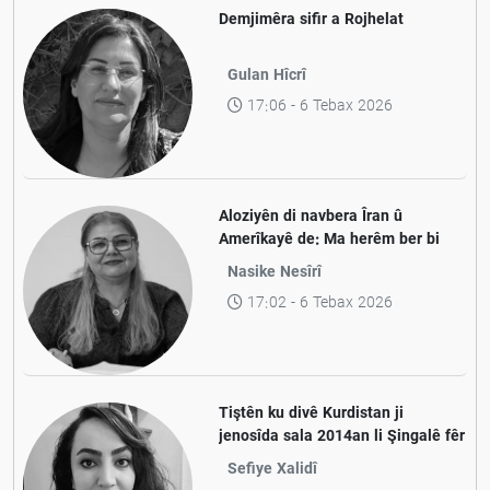
Demjimêra sifir a Rojhelat
Gulan Hîcrî
17:06 - 6 Tebax 2026
Aloziyên di navbera Îran û
Amerîkayê de: Ma herêm ber bi
aramiyê ve diçe yan jî ber bi
Nasike Nesîrî
pevçûnek nû ve?
17:02 - 6 Tebax 2026
Tiştên ku divê Kurdistan ji
jenosîda sala 2014an li Şingalê fêr