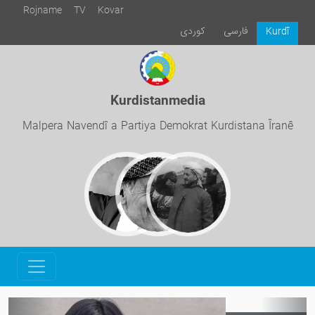
Rojname
TV
Kovar
فارسی
كوردی
Kurdî
Kurdistanmedia
Malpera Navendî a Partiya Demokrat Kurdistana Îranê