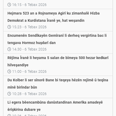
Mai Sato daxwaz kir ku darvekirin li Îranê de bêne
rawestandin
16:15 - 6 Tebax 2026
Hejmara 523 an a Rojnameya Agirî ku zimanhalê Hizba
Demokrat a Kurdistana Îranê ye, hat weşandin
15:23 - 6 Tebax 2026
Encumenên Sendîkayên Gemîranî li derheq vergirtina bac li
tengava Hormoz huşdarî dan
14:30 - 6 Tebax 2026
Rêjîma Îranê li heyama 5 salan de bîmeya 500 hezar kedkarî
hilveşandiye
11:00 - 6 Tebax 2026
Du Kolber li ser sînorê Bane bi teqeya hêzên rejîmê û teqîna
mînê birîndar bûn
10:28 - 6 Tebax 2026
Li egera bêencambûna danûstandinan Amerîka amadeyê