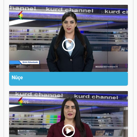
xwe dike
Nûçe