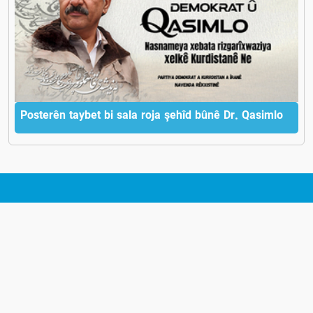
Posterên taybet bi sala roja şehîd bûnê Dr. Qasimlo
MALPERA NAVENDÎ A PARTIYA DEMOKRAT
Malpera Navendî a Partiya Demokrat Kurdistana Îranê