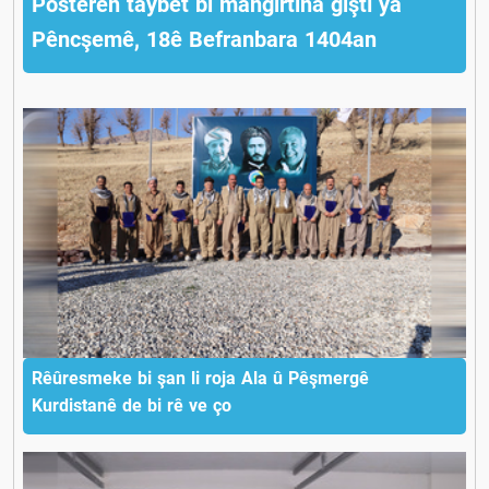
Posterên taybet bi mangirtina giştî ya
Pêncşemê, 18ê Befranbara 1404an
Rêûresmeke bi şan li roja Ala û Pêşmergê
Kurdistanê de bi rê ve ço