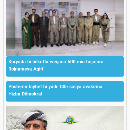
Koryada bi hilkefta weşana 500 min hejmara
Rojnameya Agirî
Postêrên taybet bi yadê 80ê saliya avakirina
Hizba Dêmokrat