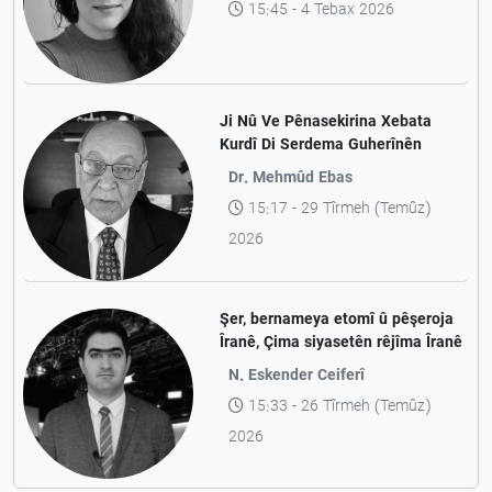
bibe
Sefiye Xalidî
15:45 - 4 Tebax 2026
Ji Nû Ve Pênasekirina Xebata
Kurdî Di Serdema Guherînên
Mezin Da
Dr. Mehmûd Ebas
15:17 - 29 Tîrmeh (Temûz)
2026
Şer, bernameya etomî û pêşeroja
Îranê, Çima siyasetên rêjîma Îranê
kawilkar in?
N. Eskender Ceiferî
15:33 - 26 Tîrmeh (Temûz)
2026