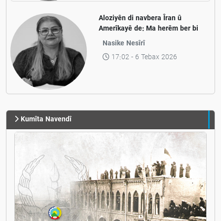
Aloziyên di navbera Îran û
Amerîkayê de: Ma herêm ber bi
aramiyê ve diçe yan jî ber bi
Nasike Nesîrî
pevçûnek nû ve?
17:02 - 6 Tebax 2026
Kumîta Navendî