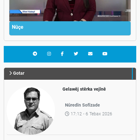
Nûçe
Gotar
Gelawêj stêrka vejînê
Nûredîn Sofîzade
17:12 - 6 Tebax 2026