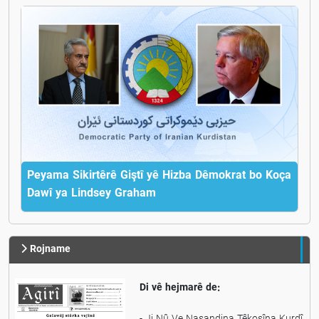
Pasdaran ji aliyê Dewleta Brîtanyayê ve
Peyama Sikirtêrê Giştî yê Hizba Dêmokrat bo Koça
Dawî ya Lindsey Graham
Rojname
Di vê hejmarê de: