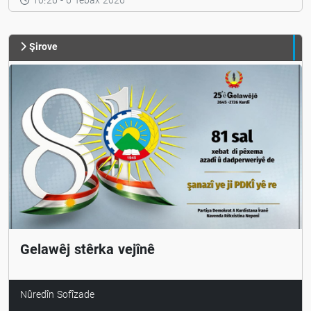
êrîşkirina dubare ye
10:26 - 6 Tebax 2026
Şirove
Gelawêj stêrka vejînê