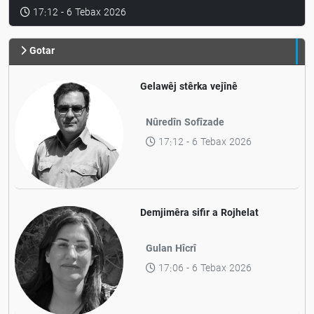
Nûredîn Sofîzade
17:12 - 6 Tebax 2026
Gotar
Gelawêj stêrka vejînê
Nûredîn Sofîzade
17:12 - 6 Tebax 2026
Demjimêra sifir a Rojhelat
Gulan Hîcrî
17:06 - 6 Tebax 2026