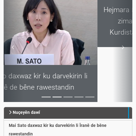
Hejmara 523 an a Rojnameya Agirî ku
zimanhalê Hizba Demokrat a
Kurdistana Îranê ye, hat weşandin
Nuçeyěn dawî