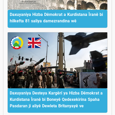
Daxuyaniya Hizba Dêmokrat a Kurdistana Îranê bi
hilkefta 81 saliya damezrandina wê
Daxuyaniya Desteya Kargêrî ya Hizba Dêmokrat a
Kurdistana Îranê bi Boneyê Qedexekirina Spaha