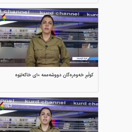
کوڵبڕ خەوەرەگان دووشەممە ١٠ی خاکەلێوە