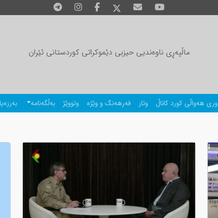
ماڵپەڕی ناوەندیی حیزبی دێموکراتی کوردستانی ئێران
وری هەواڵی کورد کاناڵ
وتار
فەرهەنگ و وێژە
وتووێژ
بەڵگەنامە
بەرزەیا