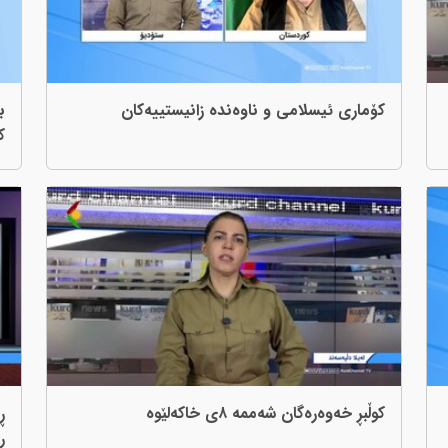
کۆماری ئیسلامی و ناوەندە زانیستییەکان
ب
ک
کوڵبڕ خەوەرەگان شەممە ٨ی خاکەلێوە
ڕ
ڕ