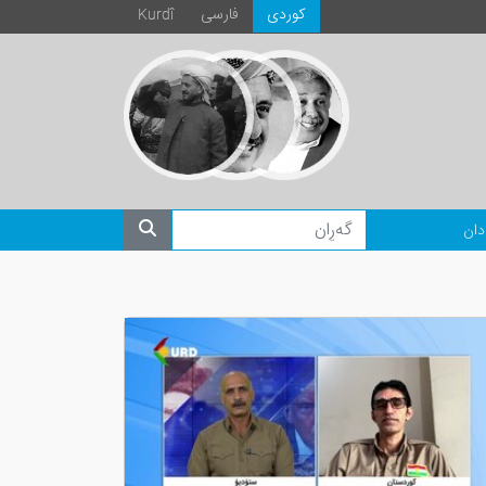
كوردی
فارسی
Kurdî
دان