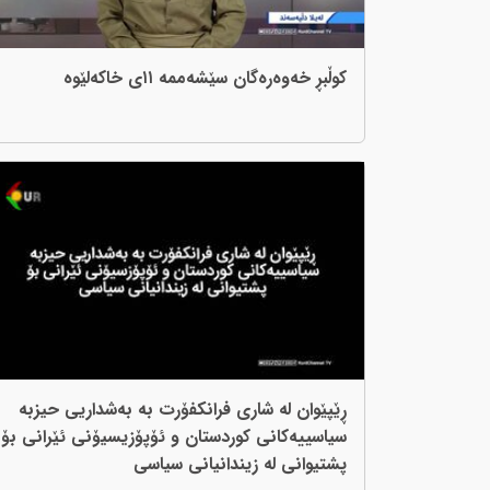
کوڵبڕ خەوەرەگان سێشەممە ١١ی خاکەلێوە
ڕێپێوان لە شاری فرانکفۆرت بە بەشداریی حیزبە
سیاسییەکانی کوردستان و ئۆپۆزیسیۆنی ئێرانی بۆ
پشتیوانی لە زیندانیانی سیاسی