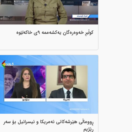
کوڵبڕ خەوەرەگان یەکشەممە ٩ی خاکەلێوە
ڕووماڵی هێرشەکانی ئەمریکا و ئیسرائیل بۆ سەر
ڕێژیم