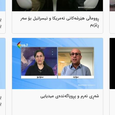
ڕووماڵی هێرشەکانی ئەمریکا و ئیسرائیل بۆ سەر
ڕ
ڕێژیم
ڕ
شەڕی نەرم و پڕوپاگەندەی میدیایی
ڕ
ڕ