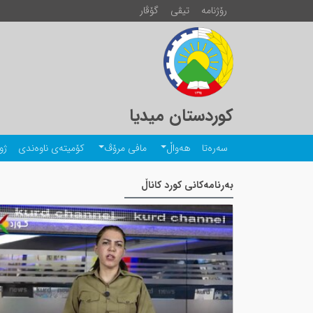
رۆژنامە
تیڤی
گۆڤار
کوردستان میدیا
سەرەتا
هەواڵ
مافی مرۆڤ
کۆمیتەی ناوەندی
ژو
بەرنامەکانی کورد کاناڵ