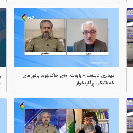
دیداری تایبەت - بابەت: ١٠ی خاكەلێوە، پانوڕامای
خەباتێکی ڕزگاریخواز
ل