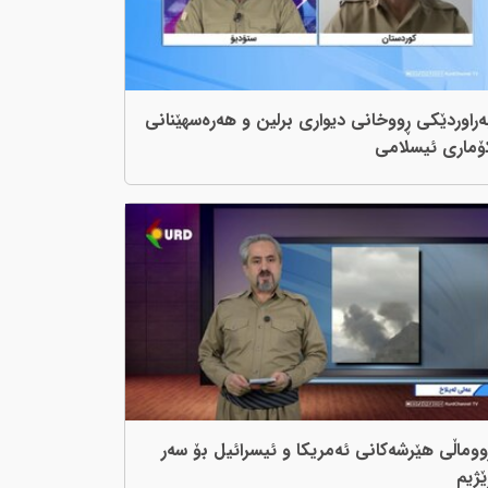
ەراوردێکی ڕووخانی دیواری برلین و هەرەسهێنانی
ۆماری ئیسلامی
ووماڵی هێرشەکانی ئەمریکا و ئیسرائیل بۆ سەر
ێژیم