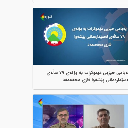
پەیامی حیزبی دێموکرات بە بۆنەی ٧٩ ساڵەی
ەسێدارەدانی پێشەوا قازی محەممەد