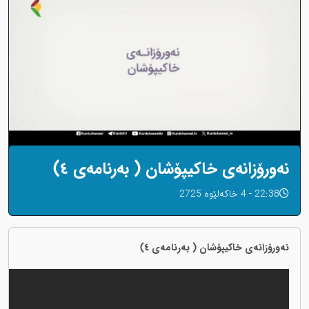
نەورۆزانەی خاکیپۆشان ( بەرنامەی ٤)
22:38 - 4 خاکەلێوه 2725
نەورۆزانەی خاکیپۆشان ( بەرنامەی ٤)