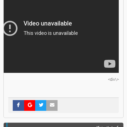
<\div>