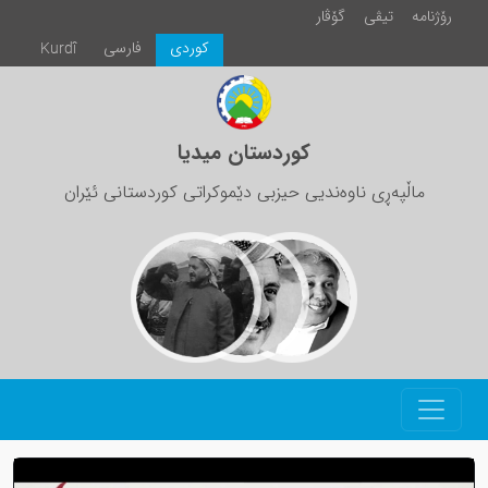
رۆژنامە
تیڤی
گۆڤار
كوردی
فارسی
Kurdî
کوردستان میدیا
ماڵپەڕی ناوەندیی حیزبی دێموکراتی کوردستانی ئێران