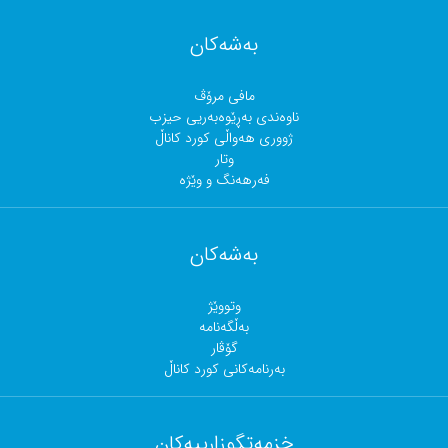
بەشەکان
مافی مرۆڤ
ناوەندی بەڕێوەبەریی حیزب
ژووری هەواڵی کورد کاناڵ
وتار
فەرهەنگ و وێژە
بەشەکان
وتووێژ
بەڵگەنامە
گۆڤار
بەرنامەکانی کورد کاناڵ
خزمەتگوزارییەکان