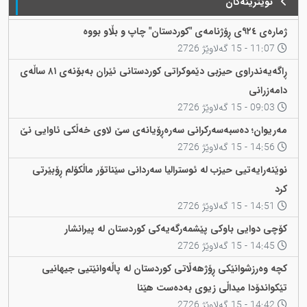
نوێترینەکان
ژمارەی ٩٢٤ی ڕۆژنامەی "کوردستان" چاپ و بڵاو بووە
11:07 - 15 گەلاوێژ 2726
ڕاگەیەندراوی حیزبی دێموکراتی کوردستانی ئێران بەبۆنەی ٨١ ساڵەی
دامەزرانی
09:03 - 15 گەلاوێژ 2726
مەریوان؛ دەسبەسەرکرانی سەرەڕۆیانەی سێ لاوی خەڵکی ئاوایی نێ
14:56 - 15 گەلاوێژ 2726
نوێنەرایەتیی حیزب لە ئوسترالیا سەردانی سێناتۆر ماڵکۆلم ڕۆبێرتی
کرد
14:51 - 15 گەلاوێژ 2726
کۆچی دوایی باوکی پێشمەرگەیەکی کوردستان لە پیرانشار
14:45 - 15 گەلاوێژ 2726
کچە وەرزشوانێکی ڕۆژهەڵاتی کوردستان لە پاڵەوانێتیی جیهانیی
تێکواندۆدا میداڵی زیوی بەدەست هێنا
14:42 - 15 گەلاوێژ 2726