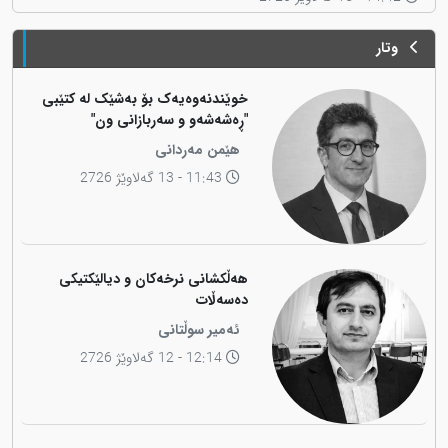
وتار
خوێندنەوەیەک بۆ بەشێک لە کتێبی
"ڕەشەشەو و سەربازانی ون"
هێمن مەردانی
11:43 - 13 گەلاوێژ 2726
هەڵکشانی نرخەکان و دیالێکتیکی
دەسەڵات
ئەمیر سوڵتانی
12:14 - 12 گەلاوێژ 2726