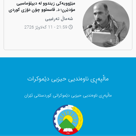
مێژوویەکی زیندوو لە دیپلۆماسیی
مۆدێرن؛ د. قاسملوو چۆن دۆزی کوردی
لە شاخەوە گواستەوە بۆ ناوەندە
شەماڵ تەرغیبی
بڕیاردەرەکانی جیهان؟
21:59 - 11 گەلاوێژ 2726
ماڵپەڕی ناوەندیی حیزبی دێموکرات
ماڵپەڕی ناوەندیی حیزبی دێموکراتی کوردستانی ئێران