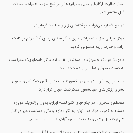
اخبار فعالیت ارگانهای حزبی و بیانیەها و مواضع حزب، همراە با مقالات
ذیل منتشر شد.
در این شمارە می‌توانید نوشتەهای زیر را مطالعە فرمایید:
مرکز اجرایی حزب دمکرات: باری دیگر صدای رسای "نه" مردم بر کلیت
ارادە و قدرت رژیم مستولی گردید
ماموستا عبداللە حسن‌زادە: سخنرانی ١١ اسفند دکتر قاسملو یک مانیفست
بە دست نسلهای فعلی و آیندە دادە است
خالد عزیزی: ایران در جبهەی کشورهای علیە و ناقض دمکراسی، حقوق
بشر و ارزش‌های جهانشمول دمکراتیک جهان قرار دارد
مصطفی هجری: در جغرافیای کثیرالمللە ایران، بدون بازتعریف دوبارە
مسئلە حاکمیت دیگر نمی‌توان بە فکر تداوم زندگی مسالمت‌آمیز در کنار
هم بودتخیل رهایی، به مثابه تحقق آزادی/ بهار حسینی
مقایسه سرنوشت سه رهبر: نلسون ماندلا، معمر قذافی و سیدعلی