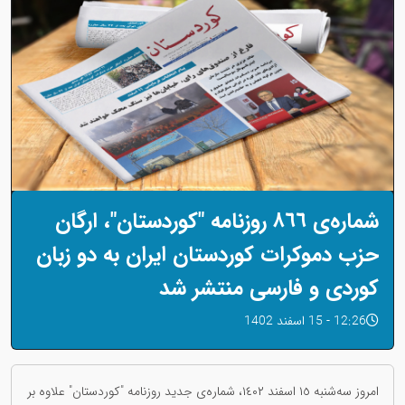
شمارەی ٨٦٦ روزنامە "کوردستان"، ارگان
حزب دموکرات کوردستان ایران بە دو زبان
کوردی و فارسی منتشر شد
12:26 - 15 اسفند 1402
امروز سەشنبە ١٥ اسفند ١٤٠٢، شمارەی جدید روزنامە "کوردستان" علاوە بر