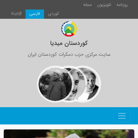
روزنامە
تلویزیون
مجلە
كوردی
فارسی
Kurdî
کوردستان میدیا
سایت مرکزی حزب دمکرات کوردستان ایران