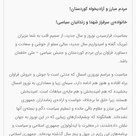
مردم مبارز و آزادیخواه کوردستان!
خانوادەی سرفراز شهدا و زندانیان سیاسی!
بمناسبت فرارسیدن نوروز و سال جدید، از صمیم قلب بە شما عزیزان
تبریک گفتە و امیدواریم سال جدید، سالی مملو از خوشی و سعادت و
دستاورد فراوان برای مردم کوردستان و جنبش سیاسی – ملی خلقمان
باشد.
مناسبت و مراسم نوروزی امسال کە مدتی است با جوش و خروش فراوان
براه افتادە و هنوز هم ادامە دارد، سیمای زیبا و معناداری بە نوروز امسال
بخشیدە کە هم امیدبخش و هم مایەی مباهات است. امیدبخش
هستند زیرا خلق ما برخلاف خواست و ارادەی زمامداران جمهوری
اسلامی مبارز و مقاوم باقی ماندە و تسلیم سیاست دگم و بستەی آنها
نشدەاند. همانگونە کە چشم‌اندازهای زیبایی کە در این نوروز بە جهان
نشان دادەشدند، در مغایرت با ایدئولوژی جمهوری اسلامی و سیاست و
برنامەهای این رژیم در چهل و پنج سال گذشتە بودەاند. جمهوری اسلامی