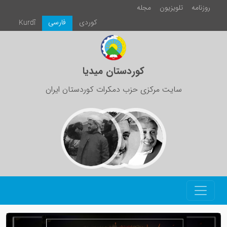
روزنامە
تلویزیون
مجلە
كوردی
فارسی
Kurdî
کوردستان میدیا
سایت مرکزی حزب دمکرات کوردستان ایران