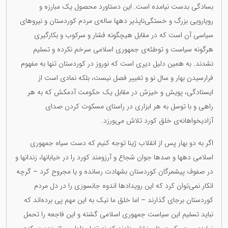
بسادگی بدست نیامدە است. این دستاورد محصول یک مبارزە و
رویارویی بزرگ و خستگی‌ناپذیر دهها سالەی مردم کوردستان و نیروهای
سیاسی آن است کە در مقابل هیچگونە فشار و سرکوب و بکارگیری
هرگونە سیاست و توطئەی جمهوری اسلامی سرخم نکردە و تسلیم
نشدند. بە همین دلیل دیری است کە نوروز در کوردستان تنها بە مفهوم
فرارسیدن بهار و سال نو و تغییر فصل نیست، بلکە نمادی است از
ایستادگی، پویش و خیزش در مقابل یک حکومت آدمکش کە بە هر
راهی و با توسل بە هر ابزاری در راستای مسکوت کردن صدای
آزادیخواهانەی خلق کورد تلاش می‌ورزد.
اگر بە دو بهار پس از انقلاب ژینا توجە کنیم کە دست سیاه جمهوری
اسلامی دهها و صدها جوان شجاع و آرزومند کورد را در خیابانها، زندانها و
در صفوف پیشمرگان کوردستان بشهادت رساندە و یا مجروح کرد – گرچە
انکار نمی‌توان کرد کە این رویدادها اندوه جانسوزی را در دل مردم
کوردستان برجای گذارند – اما خلق ما نیک بە این مهم پی بردە‌اند کە
نباید تسلیم این سیاست جمهوری اسلامی گشتە و این فاجعە را تحمل