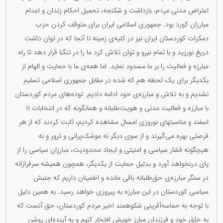
اعتراض مدنی مردم، بازداشت و شکنجە، تحمیل احکام زندان و اعدام
مبارزان کورد بود. جمهوری اسلامی ایران برای متوقف کردن حزب
دمکرات کوردستان ایران نیز در کلیەی زمینە تا آنجا کە در توان داشت
دریغ نورزید و با تمام نیرو و توان تلاش کرد ما را در تنگنا قرار دهد تا راه
مبارزە و فعالیت را بر ما مسدود نماید. اما همەی ما با حمایت و الهام از
یکدیگر برای یک لحظە هم کە شدە در مقابل جمهوری اسلامی تسلیم
نشدیم و بە تلاش و مبارزەی خود ادامە دادیم. تودەهای مردم کوردستان
با مبارزە و فعالیت مدنی و هویت‌طلبانە و همانگونە کە در انتخابات ١١
اسفند و مناسبتهای نوروزی امسال مشاهدە کردیم، ثابت کردند کە از هر
فرصتی بهرە می‌گیرند و از سوی دیگر نە موشک‌پرانی و ترور و نە
هیچگونە فشار سیاسی و امنیتی و ایجاد محدودیت، مبارزان سیاسی را از
پای درنخواهد آورد و بدلیل حمایت از یکدیگر، همچون همیشە سرفرازانە
در سنگر مبارزەی حق‌طلبانە باقی ماندە و اطمینان داریم کە جنبش
سیاسی کوردستان در این مبارزە بە پیروزی خواهد رسید. بە همین دلیل
با توجە بە حماسەآفرینی شکوهمند اخیر مردم کوردستان، حق آنست کە
بە خلق خود و فرزندان مبارز خویش افتخار کنیم و بە آیندەای روشن