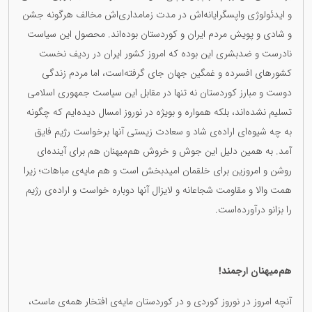
و ایدئولوژی واپسگرایانەاش در مدت زمامداری‌اش مخالف هرگونە جشن
و شادی و پویش مردم ایران و کوردستان بودەاند. محصول این سیاست
نادرست و ضدبشری این بودە کە امروز کشور ایران در ردیف نخست
کشورهای افسردە و غمگین جهان جای گرفتەاست، اما مردم زندگی
دوست و مبارز کوردستان نە تنها در مقابل این سیاست جمهوری اسلامی
تسلیم نشدەاند، بلکە هموارە و بویژە در نوروز امسال دیدەایم کە چگونە
بە چە شیوەای ارادەی شاد و سعادت زیستی آنها برخواست رژیم فایق
آمد. بە همین دلیل این جوش و خروش هم‌میهنان هم برای آیندەای
روشن و امروزین برای خلقمان امیدبخش است و هم مایەی مباهات؛ زیرا
همت والا و مقاومت شجاعانە و لایزال آنها دوبارە خواست و ارادەی رژیم
را بزانو درآوردەاست.
هم‌میهنان ارجمند!
آنچە امروز در نوروز کوردی و در کوردستان مایەی افتخار همەی ماست،