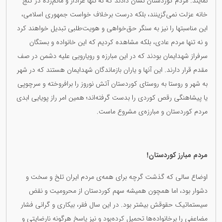
نمایند. مردم کوردستان نشان دادند کە نە تنها عزادار و ماتم‌زدە در کنج
خانە عزلت نمی‌گزینند، بلکە درست برخلاف خواست جمهوری اسلامی،
این مناسبتها را نیز بە سنگر حق‌خواهی و هویت‌طلبی تبدیل خواهند کرد
و نە تنها مردم عادی، بلکە مشاهدە کردیم کە این خانوادە و بستگان
سرفراز شهدایمان بودند کە در این مبارزە و رویارویی علیە دشمن در صف
مقدم قرار دارند. این آنها و یاران بازماندگان شهدایمان هستند کە در شهر
بە شهر و روستا بە روستای کوردستان آتش نوروز را برافروختە و سرچوپی
یا پیشاهنگی رقص کوردی را بدست گرفتەاند؛ همین امر راز پویایی ابدی
مردم کوردستان و مبارزەی مشروع ماست.
مردم مبارز کوردستان!
اوضاع سالی کە گذشت گرچە برای همەی مردم ایران تلخ و سخت و
دشوار بود، اما همچون همیشە سهم کوردستان از محرومیت و نقض
سیستماتیک حقوقش بیشتر بود. در این سال فقر، بیکاری و گرانی فشار
مضاعفی را برخانوادەها تحمیل کردەبود و نیز پاسخ هرگونە نارضایتی و