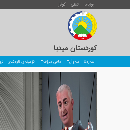
رۆژنامە
تیڤی
گۆڤار
کوردستان میدیا
سەرەتا
هەواڵ
مافی مرۆڤ
کۆمیتەی ناوەندی
ژو