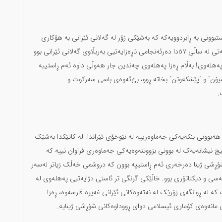
وونی بە ڕابردوویەکە کە بەشێکی زۆر لە گەلانی ئێرانی بە هۆکاری
کێشەکانی ئێستای وڵاتی دەزانن. ڕووخانی دەسەڵاتی پاشایەتی لە ساڵی ٥٧دا دەرئەنجامی ناڕەزایەتیی بەربڵاوی گەلانی ئێرانی بوو
لەوی! بەڵام ڕەزا پەهلەوی چەندین جار هەوڵی داوە ئەم ڕاستییە
ۆن" و "پێشکەوتن" بخاتە ڕوو، بێ‌ئەوەی باسی سەرکوت و
.
ەبوونی بنکەیەکی جەماوەرییە لە نێوخۆی ئێراندا. لە کاتێکدا بەشێک
یچ نیشانەیەک لە بوونی بزووتنەوەیەکی جەماوەری فراوان نییە کە
شۆڕشی ژینا دەرخەری ئەم ڕاستییە بوون کە دروشمی خەڵک زیاتر لەسەر
سی و دیکتاتۆری بوو. خاڵێکی گرنگی تر ئاستی دژایەتیی پەهلەوی لە
ت کە لە ڕوانگەی زۆرێک لە نەتەوەکانی ئێرانی غەیرە فارسەوە، ڕەزا
مانەوەی کۆماری ئیسلامی دوای ڕووداوەکانی شۆڕشی ژینایە.