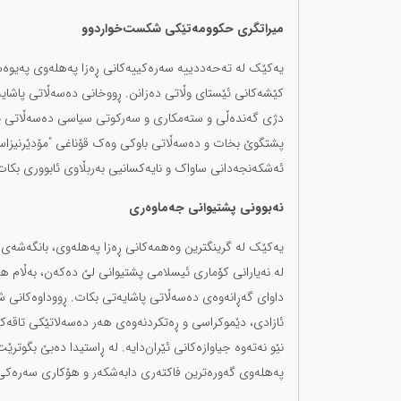
میراتگری حکوومەتێکی شکست‌خواردوو
یەکێک لە تەحەددییە سەرەکییەکانی ڕەزا پەهلەوی پەیوەستب
دژی گەندەڵی و ستەمکاری و سەرکوتی سیاسی دەسەڵاتی پەه
پشتگوێ بخات و دەسەڵاتی باوکی وەک قۆناغی "مۆدێرنیزاسی
ئەشکەنجەدانی ساواک و نایەکسانیی بەربڵاوی ئابووری بکات
نەبوونی پشتیوانی جەماوەری
یەکێک لە گرینگترین وەهمەکانی ڕەزا پەهلەوی، بانگەشەی ه
لە نەیارانی کۆماری ئیسلامی پشتیوانی لێ دەکەن، بەڵام ه
داوای گەڕانەوەی دەسەڵاتی پاشایەتی بکات. ڕووداوەکانی 
ئازادی، دێموکراسی و ڕەتکردنەوەی هەر دەسەلاتێکی تاقەکە
نێو نەتەوە جیاوازەکانی ئێران‌دایە. لە ڕاستیدا دەبێ بگوترێ
پەهلەوی گەورەترین فاکتەری دابەشکەر و هۆکاری سەرەکی 