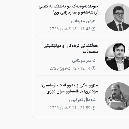
خوێندنەوەیەک بۆ بەشێک لە کتێبی
"ڕەشەشەو و سەربازانی ون"
هێمن مەردانی
11:43 - 13 گەلاوێژ 2726
هەڵکشانی نرخەکان و دیالێکتیکی
دەسەڵات
ئەمیر سوڵتانی
12:14 - 12 گەلاوێژ 2726
مێژوویەکی زیندوو لە دیپلۆماسیی
مۆدێرن؛ د. قاسملوو چۆن دۆزی
کوردی لە شاخەوە گواستەوە بۆ
شەماڵ تەرغیبی
ناوەندە بڕیاردەرەکانی جیهان؟
21:59 - 11 گەلاوێژ 2726