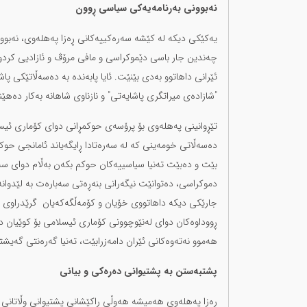
نەبوونی بەرنامەیەکی سیاسی ڕوون
یەکێکی دیکە لە کێشە سەرەکییەکانی ڕەزا پەهلەوی، نەبوونی
چەندین جار باسی دێموکراسی و مافی مرۆڤ و ئازادیی کردوە، 
ئێرانی داهاتوو بەدی بێنێت. ئایا پابەندە بە دەسەڵاتێکی
"شازادەی میراتگری پاشایەتی" و نازناوی شاهانە بەکار دەهێ
تێڕوانینی پەهلەوی بۆ پرۆسەی حوکمڕانی دوای کۆماری ئیسل
دەسەڵاتی خومەینی کە لە سەرەتادا ڕایگەیاند ئامانجی حوکم
بێت و دەبێت تەنیا سیاسییەکان حوکم بکەن بەڵام دوای سەق
دموکراسی، دەتوانێت نیگەرانی بنەڕەتی سەبارەت بە لێدوا
جارێکی دیکە داهاتووی خۆیان و کۆمەڵگەکەیان گرێدراوی چ
ڕووداوەکان دوای لەنێوچوونی کۆماری ئیسلامی بۆ کوێیان د
هەموو نەتەوەکانی ئێران دامەزرابێت، تەنیا گەرەنتی گەیشتن 
پشتبەستن بە پشتیوانی دەرەکی و بیانی
ڕەزا پەهلەوی هەمیشە هەوڵی ڕاکێشانی پشتیوانی وڵاتانی ڕۆ