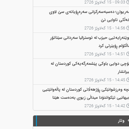
09:03 - 15 گەلاوێژ 2726
ەریوان؛ دەسبەسەرکرانی سەرەڕۆیانەی سێ لاوی
ەڵکی ئاوایی نێ
14:56 - 15 گەلاوێژ 2726
وێنەرایەتیی حیزب لە ئوسترالیا سەردانی سێناتۆر
اڵکۆلم ڕۆبێرتی کرد
14:51 - 15 گەلاوێژ 2726
ۆچی دوایی باوکی پێشمەرگەیەکی کوردستان لە
یرانشار
14:45 - 15 گەلاوێژ 2726
چە وەرزشوانێکی ڕۆژهەڵاتی کوردستان لە پاڵەوانێتیی
یهانیی تێکواندۆدا میداڵی زیوی بەدەست هێنا
14:42 - 15 گەلاوێژ 2726
وتار