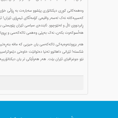
وەهمەکانی کوڕی دیکتاتۆری پێشوو سەبارەت بە ڕۆڵی خۆی لە 
کەسییەکانە نەک لەسەر واقیعی کۆمەڵگای ئیمڕۆی ئێران! ئێر
ڕابردووی تاڵ و لەنێوچوو. ئایندەی سیاسی ئێران پێویستی
هەڵسوکەوت بکەن، نەک بەپێی وەهمی تاکەکەسی و پڕوپاگ
هەر بزووتنەوەیەکی تاکەکەسی یان حیزبی کە مافە بنەڕەتیی
شکسته! ئێرانی داهاتوو تەنیا دەتوانێت خاوەنی دێموکراسی
نێو جوغرافیای ئێران بێت. هەر هەوڵێکی تر یان دیکتاتۆرییە