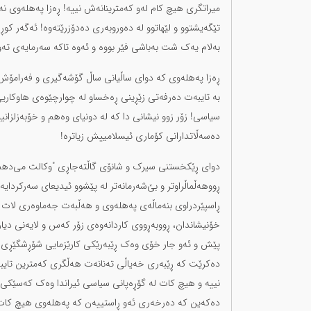
میراتگری هیچ کام لەو کەمترینانەش نییە! ڕەزا پەهلەوی 
تێگەیشتوو و لێهاتوو لە دەوروبەری دەدۆزرێتەوە! ئەگەر 
بەلام یەک شت بەباشی فێر بووە و ئەوە تاکە سەرمایەی تەو
ڕەزا پەهلەوی کە دوای ساڵیانی ساڵ گۆشەگیری و فەرامۆش‌ب
بە تایبەت دەرفەتی زێڕینی ڕەخساو لە چوارچێوەی هاوکاری
سیاسی! زۆر زوو نیشانی دا کە لە دونیای وەهم و خۆبەزلزانیی
دەسەڵاتدارانی کۆماری ئیسلامییش زیاترە!
دوای ڕێکخستنی سیرک و شانۆی گاڵتەجاڕی "وکالت می‌دهم "
ڕووهەڵماڵراوتر و بێ‌شەرمانەتر لە پێشوو ئیدیعای سەرکردا
ڕاسپێردراوی بنەماڵەی پەهلەوی و هەڵبەت جەماوەری لات و 
خۆنیشاندان، ڕووبەڕووی کاردانەوەی زۆر کەس و لایەنی دیا
پێش و ئەو جار خۆی وەک ڕێبەرێکی کارێزمایی شۆڕشگێڕی خ
دەکرێت کە ڕێبەری خەیاڵی تەنانەت هەڵگری کەمترین تایب
نییە و هیچ کات لە گۆڕەپانی سیاسی ئیراندا وەک کەسێکی خا
دەکەین کە دەرخەری ئەو ڕاستییەن کە پەهلەوی هیچ کات ن