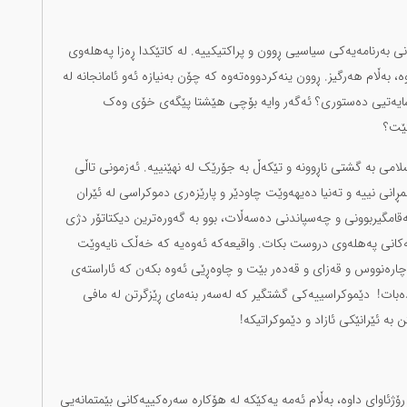
 بەرنامەیەکی سیاسیی ڕوون و پراکتیکییە. لە کاتێکدا ڕەزا پەهلەوی
بەڵام هەرگیز. ڕوون ینەکردووەتەوە کە چۆن بەنیازە ئەو ئامانجانە لە
 پاشایەتیی دەستوری؟ ئەگەر وایە بۆچی هێشتا پێگەی خۆی وەک
نێت؟
امی بە گشتی ناڕوونە و تێکەڵ بە جۆرێک لە نهێنییە. ئەزمونی تاڵی
ڕانی نییە و تەنیا دەیهەوێت چاودێر و پارێزەری دموکراسی لە ئێران
امگیربوونی و چەسپاندنی دەسەڵات، بوو بە گەورەترین دیکتاتۆر دژی
نەکانی پەهلەوی دروست بکات. واقیعەکە ئەوەیە کە خەڵک نایەوێت
ارەنووس و قەزای و قەدەر بێت و چاوەڕێی ئەوە بکەن کە ئاراستەی
ەبات! دێموکراسییەکی گشتگیر کە لەسەر بنەمای ڕێزگرتن لە مافی
بە ئێرانێکی ئازاد و دێموکراتیکە!
ژئاوای داوە، بەڵام ئەمە یەکێکە لە هۆکارە سەرەکییەکانی بێمتمانەیی