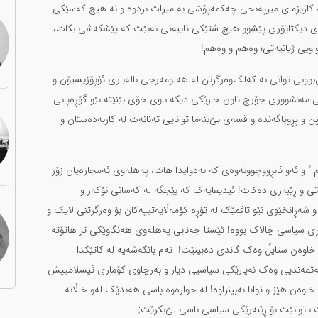
نە کاریزمای میرپەنجی چەکمەپۆشی بە میرات بردوە و نە هیچ کەسێکی
کوڕی دیکتاتۆری پێشوو هیچ شتێکی تایبەتی نەبێت کە پێشکەشی بکات،
اویی ژیانیەتی؛ وەهم و وەهم!
وونی توانی بە کەلک‌وەرگرتن لە هەلومەرجی نالەباری ئۆپۆزیسیۆن و
ی مەنشووری جۆرج تاون جارێکی دیکە ناوی خۆی بێنێتە نێو گۆڕەپانی
ن و پڕوپاگەندە و قسەی بێ‌بنەما توانایی تەنانەت لە کاربەدەستان و
 و ئەو ئابڕووچوونەوەی کە بەدوایدا هات، پەهلەوی ئەمجارەیان زۆر
یەتی و ڕێبەری دەکات! ئیدیعایەک کە بێجگە لە کەسانی نۆکەر و
شەڕانخێوی نێو تاقمێک لە تۆڕە کۆمەڵایەتییەکان بۆ وەرگرتنی لایک و
ری سیاسی چالاک بووە! ئێستا جەنابی پەهلەوی هەنگاوێکی تر هاتۆتە
اوەن ستایڵ وەک گاندی دەبینێت! ئەم بانگەشەیە لە کاتێکدا
ەتمەندیی وەک نەیارێکی سیاسیی دیار و بەرچاوی کۆماری ئیسلامییش
وەن هێز و توانا نەبینراوە! لە خوارەوە باسی هەندێک لەو خاڵانە
اتوانێت بۆ ڕێبەرێکی سیاسی باسی لێ‌بکرێت;