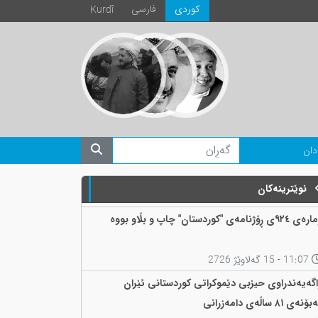
كوردی
فارسی
Kurdî
دان
نوێترینەکان
 ٩٢٤ی ڕۆژنامەی "کوردستان" چاپ و بڵاو بووە
11:07 - 15 گەلاوێژ 2726
اگەیەندراوی حیزبی دێموکراتی کوردستانی ئێران
ۆنەی ٨١ ساڵەی دامەزرانی