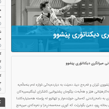
م
خ
ن
ری دیکتاتۆری پێشوو
م
ک
پ
نی میراتگری دیکتاتۆری پێشوو
ک
ج
شووی ئێران و فەرەح دیبا، دەبێت بە دیاردەیەکی ناوازە لەم بنەماڵەیە
بەکارهێنانی هێز و هەڵبەت بێگومان پشتیوانیی ئاشکرای ئینگلیسییەکان
بە دامەزراندنی کەسانی خوێندەوار و لێهاتوو لە پۆستە هەستیارەکاندا
ی بخاتە ڕوو، دەبێ بگوترێت کە کوڕی محەممەدڕەزا و نەوەکەی میرپەنج