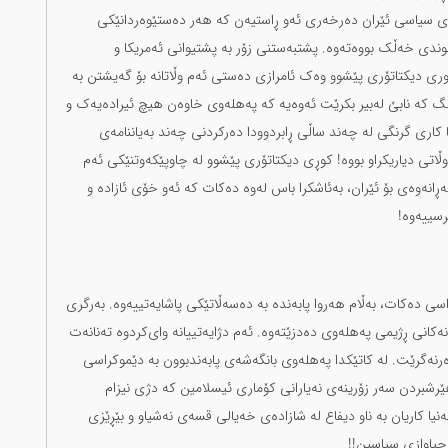
وی سیاسی ئێران دەرخەری ئەو ڕاستیەن کە هەر دەستێوەردانێکی
وندی خەڵک بووەتەوە. پشتبەستنی زۆر بە پشتیوانی ئەمریکا و
ری دیکتاتۆری پێشوو وەک ئامرازی دەستی ئەم وڵاتانە بۆ گەیشتن بە
گرنگ کە نابێ لەبیر بکرێت ئەوەیە کە پەهلەوی خاوەن هیچ ئیرادەیەک و
ا کاری گرنگی لە چەند ساڵی ڕابردوودا دەرکردنی چەند بەیاننامەی
اتی دیاریکراو بووە! کوڕی دیکتاتۆری پێشوو لە چاوپێکەوتنێکی ئەم
ڕانەوەی بۆ ئێران، بەئاشکرا باس لەوە دەکات کە ئەو خۆی ئازادە و
رسییەوە!
اسی دەکات، بەڵام هەروا پابەندە بە دەسەڵاتێکی پاشایەتییەوە. بەرگری
نەکانی ڕژیمی پەهلەوی دەدزێتەوە. ئەم دژایەتییانە وای‌کردوە تەنانەت
نەگرێت. لە کاتێکدا پەهلەوی بانگەشەی پابەندبوون بە دێموکراسی
رشبردن سەر زۆرینەی نەیارانی کۆماری ئیسلامین کە دژی نیزام
یا کاریان بە ناو دیفاع لە شازادەی خەیالی قسەی نەشیاو و بێڕێزی
جیاوازی سیاسین!!