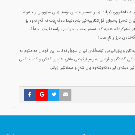
داهاتووی ئێراندا زیاتر لەسەر بنەمای نۆستالژیای مێژوویی و خەونە
ان ئەمڕۆ بەدوای گۆڕانکارییەکی بنەڕەتیدا دەگەڕێت نە گەڕانەوە بۆ
 بەو سەرکردانە هەیە کە لەسەر بنەمای خواستی ڕاستەقینەی خەڵک
ەندەی درۆ و ناڕاست!
ەکان و پلۆرالیزمی کۆمەڵگای ئێران قبووڵ نەکات، بێ گومان مەحکوم بە
یەکی گشتگیر و فرەیی بە ڕەچاوکردنی مافی هەموو گەلان و کەمینەکانی
تی دیکەی لێ‌دەکەوێتەوە یان شەڕ و ململانێی زیاتر.