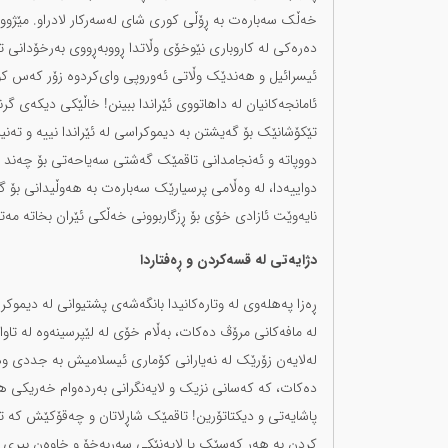
خەڵک سەبارەت بە ڕۆڵی کوری شای لەسەرکار لادراو. مێژو
دەرەکی لە کاروباری نێوخۆی وڵاتدا ڕووبەڕووی بەرخۆدانی ت
ئیسرائیل و هەندێک وڵاتی ئەوروپی وای‌کردوە زۆر کەس کو
ئامانجەکانیان لە داهاتووی ئێراندا ببینن! خاڵێکی دیکەی 
تێکۆشانێک بۆ گەیشتن بە دیموکراسی لە ئێراندا نییە و تەنی
دووپاتە و ئەنجامدانی تاقمێک گەشتی سەیاحەتی بۆ چەند وڵ
دواییەدا، لە وەڵامی پرسیارێک سەبارەت بە هەوڵیدانی بۆ گە
نایەوێت ئازادی خۆی بۆ ڕزگاربوونی خەڵکی ئێران بخاتە مەت
دژایەتی لە قسەکردن و ڕەفتاردا
ڕەزا پەهلەوی لە وتارەکانیدا بانگەشەی پشتیوانی لە دیموکر
لە مافەکانی مرۆڤ دەکات، بەڵام خۆی لە لێپرسینەوە لە تاوا
لەلایەن زۆرێک لە نەیارانی کۆماری ئیسلامیش بە جددی وەر
دەکات، کە کەسانی نزیک و لایەنگرانی بەردەوام خەریکی هێ
پاشایەتی و دیکتاتۆرین! تاقمێک شاڕلاتان و چەقۆکێش کە تەن
کردن بە هەر کەسێک یا لایەنێکی سەربەخۆ و خاوەن بیری 