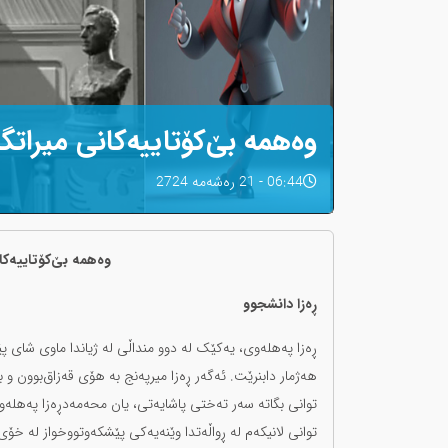
وەهمە بێ‌کۆتاییەکانی میراتگ
06:44 - 21 رەشەمه 2724
وەهمە بێ‌کۆتاییەکا
ڕەزا دانشجوو
ڕەزا پەهلەوی، یەکێک لە دوو منداڵی لە ژیاندا ماوی شای پێ
هەژمار دابنرێت. ئەگەر ڕەزا میرپەنج بە هۆی قەزاق‌بوون و 
توانی بگاتە سەر تەختی پاشایەتی، یان محەمەدڕەزا پەهلەوی 
توانی لانیکەم لە ڕواڵەتدا وێنەیەکی پێشکەوتووخواز لە خۆ