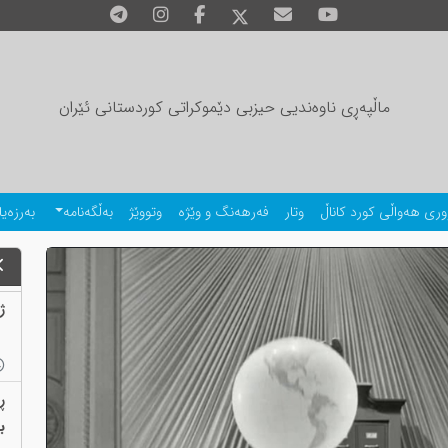
ماڵپەڕی ناوەندیی حیزبی دێموکراتی کوردستانی ئێران
وری هەواڵی کورد کاناڵ
وتار
فەرهەنگ و وێژە
وتووێژ
بەڵگەنامە
بەرزەیا
ژمارەی
ڕ
بەب