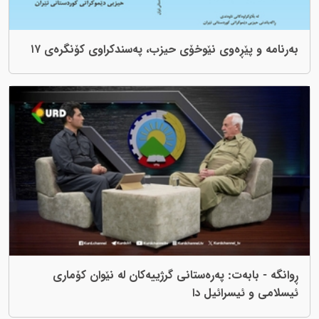
بەرنامە و پێڕەوی نێوخۆی حیزب، پەسندکراوی کۆنگرەی ١٧
ڕوانگە - بابەت: پەرەستانی گرژییەکان لە نێوان کۆماری
ئیسلامی و ئیسرائیل دا