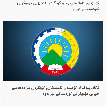
كۆمێته‌ی ئاماده‌كاری بـۆ كۆنگره‌ی ١٦حیزبی دیموكراتی
كوردستانـی ئێران
ئاگادارییەک لە کۆمیتەی ئامادەکاری کۆنگرەی شازدەهەمی
حیزبی دێموکراتی کوردستانی ئێرانەوە