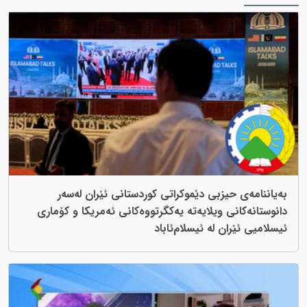
بەیاننامەی حیزبی دێموکراتی کوردستانی ئێران لەسەر
دانوستانەکانی ویلایەتە یەکگرتووەکانی ئەمریکا و کۆماری
ئیسلامیی ئێران لە ئیسلام‌ئاباد