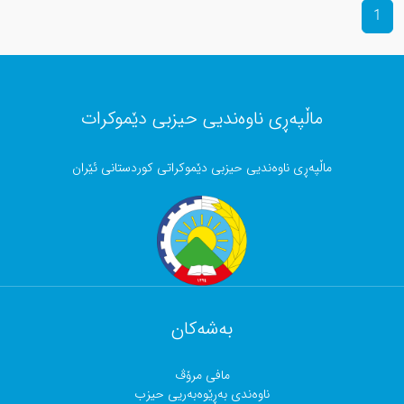
1
ماڵپەڕی ناوەندیی حیزبی دێموکرات
ماڵپەڕی ناوەندیی حیزبی دێموکراتی کوردستانی ئێران
بەشەکان
مافی مرۆڤ
ناوەندی بەڕێوەبەریی حیزب