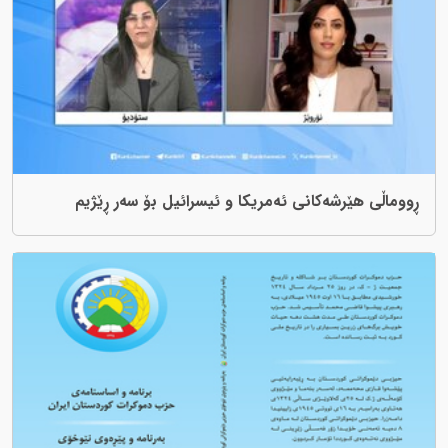
ڕووماڵی هێرشەکانی ئەمریکا و ئیسرائیل بۆ سەر ڕێژیم