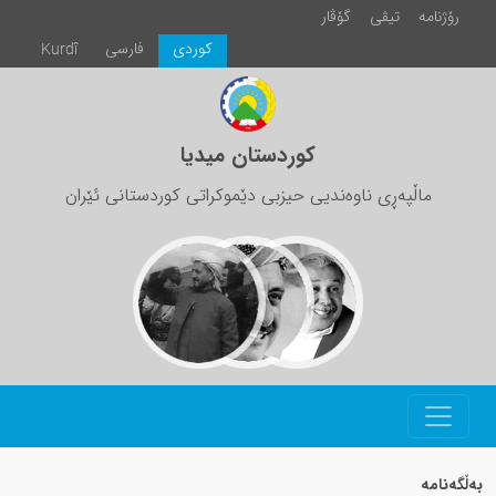
رۆژنامە
تیڤی
گۆڤار
كوردی
فارسی
Kurdî
کوردستان میدیا
ماڵپەڕی ناوەندیی حیزبی دێموکراتی کوردستانی ئێران
بەڵگەنامە