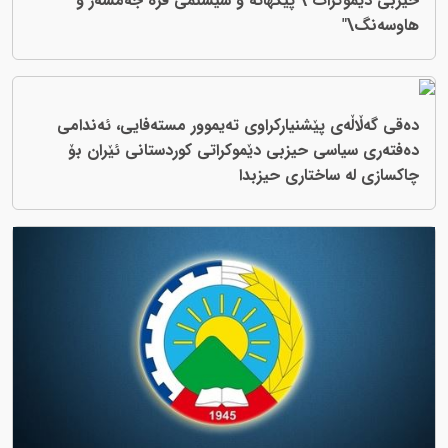
حیزبی دێموکرات \"پێكهاته‌ و سیستمى فرە جەمسەر و
هاوسەنگ\"
دەقی گەڵاڵەی پێشنیاركراوی تەیموور مستەفایی، ئەندامی
دەفتەری سیاسی حیزبی دێموكراتی كوردستانی ئێران بۆ
چاكسازی لە ساختاری حیزبدا