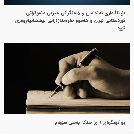
بۆ ئاگاداری ئەندامان و لایەنگرانی حیزبی دێموکراتی
کوردستانی ئێران و هەموو خاوەننەزەرانی نیشتمانپەروەری
کورد
بۆ کۆنگرەی ١٦ی حدکا! بەشی سێهەم