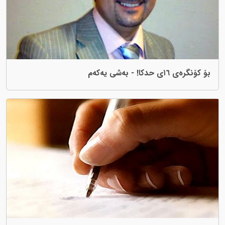
بۆ کۆنگرەی ١٦ی حدکا! - بەشی یەکەم