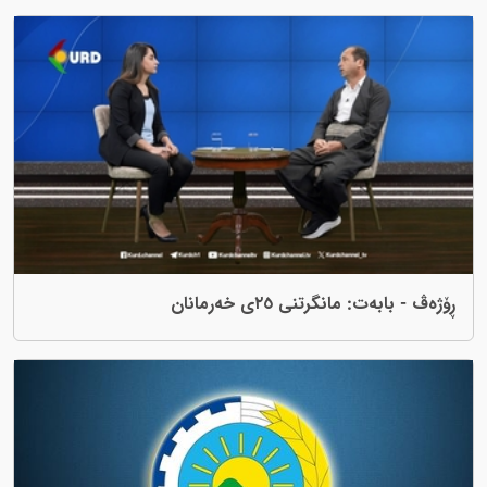
ڕۆژەڤ - بابەت: مانگرتنی ٢٥ی خەرمانان