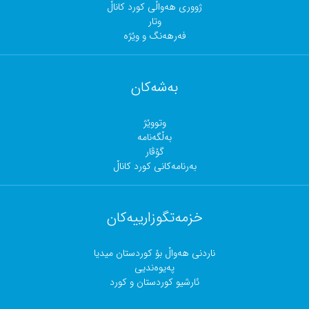
ژووری هەواڵی کورد کاناڵ
وتار
فەرهەنگ و وێژە
بەشەکان
وتووێژ
بەڵگەنامە
گۆڤار
بەرنامەکانی کورد کاناڵ
خزمەتگوزارییەکان
ناردنی هەواڵ بۆ کوردستان میدیا
پەیوەندیی
ئارشیو کوردستان و کورد