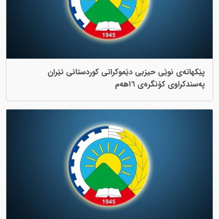
پێکهاتەی نوێی حیزبی دێموکراتی کوردستانی ئێران
پەسندکراوی کۆنگرەی ١٦هەم