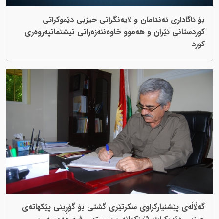
بۆ ئاگاداری ئەندامان و لایەنگرانی حیزبی دێموکراتی
کوردستانی ئێران و هەموو خاوەننەزەرانی نیشتمانپەروەری
کورد
گەڵاڵەى پێشنیارکراوی سکرتێری گشتی بۆ گۆڕینی پێکهاتەی