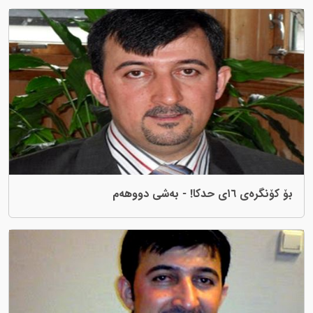
بۆ کۆنگرەی ١٦ی حدکا! - بەشی دووهەم