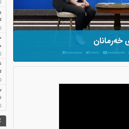
ک
ح
ع
ئ
ک
ت