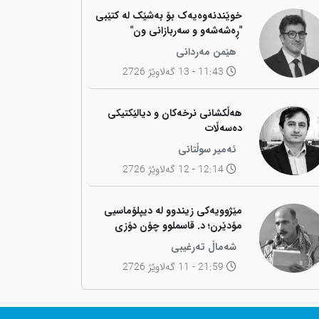
خوێندنەوەیەک بۆ بەشێک لە کتێبی
"ڕەشەشەو و سەربازانی ون"
هێمن مەردانی
11:43 - 13 گەلاوێژ 2726
هەڵکشانی نرخەکان و دیالێکتیکی
دەسەڵات
ئەمیر سوڵتانی
12:14 - 12 گەلاوێژ 2726
مێژوویەکی زیندوو لە دیپلۆماسیی
مۆدێرن؛ د. قاسملوو چۆن دۆزی
کوردی لە شاخەوە گواستەوە بۆ
شەماڵ تەرغیبی
ناوەندە بڕیاردەرەکانی جیهان؟
21:59 - 11 گەلاوێژ 2726