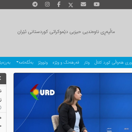
ماڵپەڕی ناوەندیی حیزبی دێموکراتی کوردستانی ئێران
وری هەواڵی کورد کاناڵ
وتار
فەرهەنگ و وێژە
وتووێژ
بەڵگەنامە
بەرزەیا
ز
م
خ