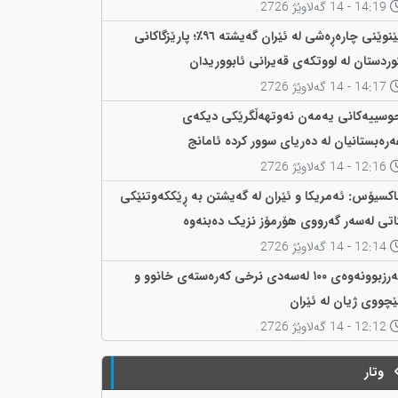
14:19 - 14 گەلاوێژ 2726
پێنوێنی چارەڕەشی لە ئێران گەیشتە ٩٦٪؛ پارێزگاکانی
وردستان لە لووتکەی قەیرانی ئابووریدان
14:17 - 14 گەلاوێژ 2726
وسییەکانی یەمەن نەوتهەڵگرێکی دیکەی
ەرەبستانیان لە دەریای سوور کردە ئامانج
12:16 - 14 گەلاوێژ 2726
اکسیۆس: ئەمریکا و ئێران لە گەیشتن بە ڕێککەوتنێکی
اتی لەسەر گەرووی هۆرمۆز نزیک دەبنەوە
12:14 - 14 گەلاوێژ 2726
بەرزبوونەوەی ١٠٠ لەسەدی نرخی کەرەستەی خانوو و
ێچووی ژیان لە ئێران
12:12 - 14 گەلاوێژ 2726
وتار