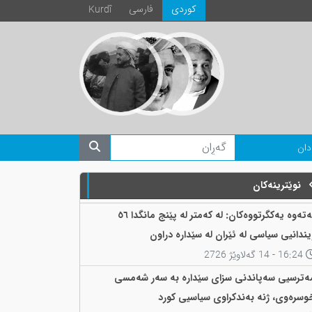
كوردی
فارسی
Kurdî
دان
نوێترینەکان
نەتەوە یەکگرتووەکان: لە کەمتر لە پێنج مانگدا ٥٦
یندانیی سیاسی لە ئێران لە سێدارە دراون
16:24 - 14 گەلاوێژ 2726
ەترسیی سەپاندنی سزای سێدارە بە سەر شەمسی
وسرەوی، ژنە بەندکراوی سیاسیی کورد