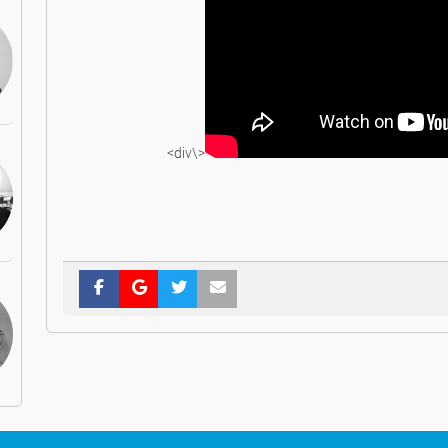
<\div>