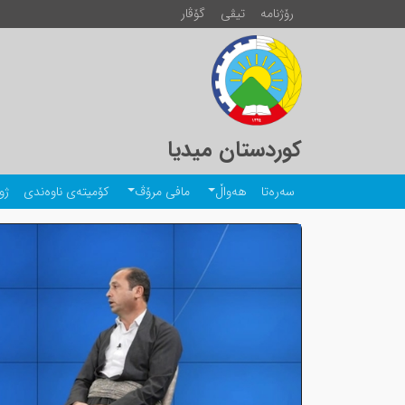
رۆژنامە
تیڤی
گۆڤار
کوردستان میدیا
سەرەتا
هەواڵ
مافی مرۆڤ
کۆمیتەی ناوەندی
ژو