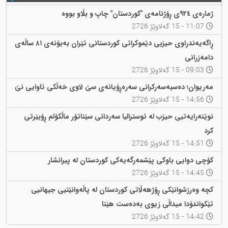
ژمارەی ٩٢٤ی ڕۆژنامەی "کوردستان" چاپ و بڵاو بووە
11:07 - 15 گەلاوێژ 2726
ڕاگەیەندراوی حیزبی دێموکراتی کوردستانی ئێران بەبۆنەی ٨١ ساڵەی
دامەزرانی
09:03 - 15 گەلاوێژ 2726
مەریوان؛ دەسبەسەرکرانی سەرەڕۆیانەی سێ لاوی خەڵکی ئاوایی نێ
14:56 - 15 گەلاوێژ 2726
نوێنەرایەتیی حیزب لە ئوسترالیا سەردانی سێناتۆر ماڵکۆلم ڕۆبێرتی
کرد
14:51 - 15 گەلاوێژ 2726
کۆچی دوایی باوکی پێشمەرگەیەکی کوردستان لە پیرانشار
14:45 - 15 گەلاوێژ 2726
کچە وەرزشوانێکی ڕۆژهەڵاتی کوردستان لە پاڵەوانێتیی جیهانیی
تێکواندۆدا میداڵی زیوی بەدەست هێنا
14:42 - 15 گەلاوێژ 2726