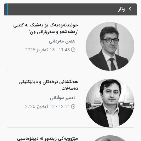
وتار
خوێندنەوەیەک بۆ بەشێک لە کتێبی
"ڕەشەشەو و سەربازانی ون"
هێمن مەردانی
11:43 - 13 گەلاوێژ 2726
هەڵکشانی نرخەکان و دیالێکتیکی
دەسەڵات
ئەمیر سوڵتانی
12:14 - 12 گەلاوێژ 2726
مێژوویەکی زیندوو لە دیپلۆماسیی