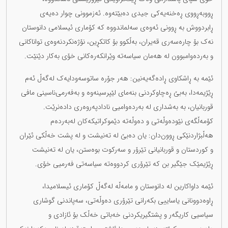
ڕووبەڕووی ڕەخنەیەکی جیدی دەبێتەوە. ئەزموونی چوار دەیەی
ڕابردووش بە ڕوونی ئەوەی سەلماندووە کە کۆماری ئیسلامی دانوستان
نەک بۆ چارەسەری قەیران، بەڵکوو بۆ کاتکڕین، نۆژەنکردنەوەی تواناکانی
و بەردەوامبوون لە هەمان سیاسەتە وێرانکەرەکانی خۆی بەکار دێنێت.
ئێمە بە ڕاشکاوی ڕادەگەیەنین: هەر جۆرە ساتوسەودایەک لەگەڵ ئەم
ڕێژیمەدا، بەبێ ڕەچاوکردنی بنەمای لێپرسینەوە و بەفەرمی‌ناسینی مافی
قوربانیان، بە بەشداری لە بەردەوامیی نادادپەروەری دادەنرێت.
کۆمەڵگەی نێودەوڵەتی و دەوڵەتە دێموکراتیکەکان لەبەردەم
هەڵبژاردنێکی ڕوون‌دان: یان دەبێ لە تەنیشت و لە پشت خەڵکی ئێران
و کوردستان و قوربانیانی تێرۆر و سەرکوت بوەستن، یان لە تەنیشت
ڕێژیمێک جێگیر بن کە تێرۆری کردووەتە سیاسەتی فەرمیی خۆی.
ئێمە داواکارین لە دانوستان و مامەڵە لەگەڵ کۆماری ئیسلامیدا،
ڕاوەدوونانی یاساییی بکەرانی تێرۆری دەوڵەتی، سەپاندنی گوشاری
سیاسیی کاریگەر و پشتگیریکردنی خەباتی خەڵک بۆ ئازادی و