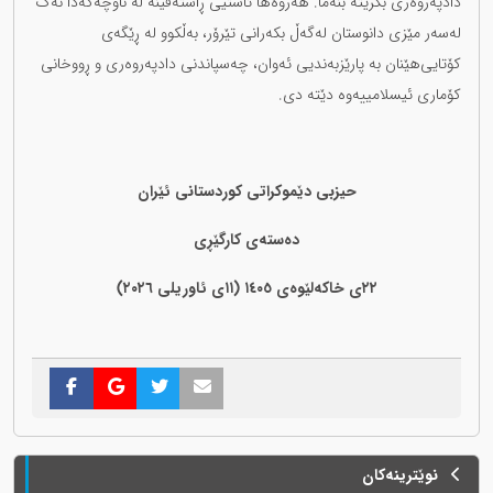
دادپەروەری بکرێتە بنەما. هەروەها ئاشتیی ڕاستەقینە لە ناوچەکەدا نەک
لەسەر مێزی دانوستان لەگەڵ بکەرانی تێرۆر، بەڵکوو لە ڕێگەی
کۆتایی‌هێنان بە پارێزبەندیی ئەوان، چەسپاندنی دادپەروەری و ڕووخانی
کۆماری ئیسلامییەوە دێتە دی.
حیزبی دێموکراتی کوردستانی ئێران
دەستەی کارگێڕی
٢٢ی خاکەلێوەی ١٤٠٥ (١١ی ئاوریلی ٢٠٢٦)
نوێترینەکان