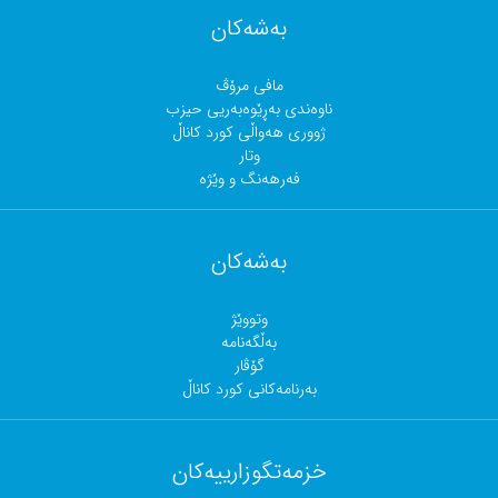
بەشەکان
مافی مرۆڤ
ناوەندی بەڕێوەبەریی حیزب
ژووری هەواڵی کورد کاناڵ
وتار
فەرهەنگ و وێژە
بەشەکان
وتووێژ
بەڵگەنامە
گۆڤار
بەرنامەکانی کورد کاناڵ
خزمەتگوزارییەکان