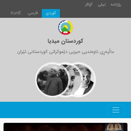
رۆژنامە
تیڤی
گۆڤار
كوردی
فارسی
Kurdî
کوردستان میدیا
ماڵپەڕی ناوەندیی حیزبی دێموکراتی کوردستانی ئێران