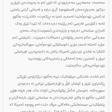
محەممەد جەعفەریی سەحراروودی کە ناوی ئەو بە پەروەندەی تێرۆری
دوکتور عەبدولڕەحمان قاسملووەوە گرێ دراوە و فەرمانی گرتنی یاسایی
لە ئاستی نێودەوڵەتیدا لەسەرە، تەنیا بە «ڕێکەوت» داناندرێت؛ بەڵکوو
ئەمە دکتۆرینی فەرمیی ئەم ڕێژیمە دەردەخات کە تێیدا تێرۆر وەک
ئامرازی سیاسەتی دەرەوە و پارێزبەندی (مصونیت) وەک بنەمای
سەرەکیی حاکم بەسەر پێکهاتەی دەسەڵاتدا دەبینرێت. دانیشتنی ئەم
جۆرە کەسانە لەسەر مێزی دانوستانێکی نێودەوڵەتی، سووکایەتییەکی
ئاشکرا بە شاندی نێردراوی ئەمریکا، پاشان بە دادپەروەری، قوربانیانی
تیرۆر و کەمترین بنەما ئەخلاقی و یاسایییەکانی پێوەندییە
نێودەوڵەتییەکان دەگەیەنێت.
ئەم شاندە، شاندێکی دیپلۆماتیک نییە؛ بەڵکوو درێژکراوەی تۆڕێکی
ڕێکخراوی تێرۆر و کوشتار، فێڵ و ئۆپەراسیۆنی نیزامی لە دەرەوەی
سنوورەکانە. دانوستان لەگەڵ پێکهاتەیەکی ئاوادا، نەک هەر نابێتە هۆی
ئاشتی، بەڵکوو بە واتای شەرعییەت‌دان بە سیاسەتی تێرۆر، بارمتەگرتن و
پێشێلکردنی سیستماتیکی مافەکانی مرۆڤ دێت؛ لەم ڕووەوە ئەمریکا کە
خۆی سپای پاسدارانی وەک ڕێکخراوێکی تیرۆریستی ناساندووە،