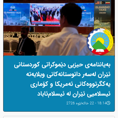
بەیاننامەی حیزبی دێموکراتی کوردستانی
ئێران لەسەر دانوستانەکانی ویلایەتە
یەکگرتووەکانی ئەمریکا و کۆماری
ئیسلامیی ئێران لە ئیسلام‌ئاباد
18:14 - 22 خاکەلێوه 2726