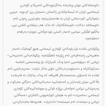
دانوستانەکانی نێوان ویلایەتە یەکگرتووەکانی ئەمریکا و کۆماری
ئیسلامیی ئێران لە ئیسلام‌ئابادی پاکستان دەستیان پێ کردووە. حیزبی
دێموکراتی کوردستانی ئێران بە هەستیارییەوە چاودێریی ڕەوتی ئەم
دانوستانانە دەکات؛ دانوستانگەلێک کە نەک هەر نیشانەی ئاشتی نین،
بەڵکوو فێڵێکی سیاسی لەسەر ئاستی نێودەوڵەتی دووبارە بەرهەم
دەهێننەوە.
پێکهاتەی شاندە نێردراوەکەی کۆماری ئیسلامی هیچ گومانێک لەسەر
ماهییەتی ڕاستەقینەی ئەم ڕێژیمە ناهێڵێتەوە: پێکهاتەیەکی ئەمنییەتی–
نیزامی کە دیپلۆماسیی تەنیا وەک ئامرازێک بۆ پێشخستنی ئامانجە
سەرکوتکارانە و دەستێوەردەرەکانی خۆی بەکار دێنێت. سەرپەرشتیی ئەم
شاندە لە ئەستۆی محەممەدباقر قالیبافە، کە وەک یەکێک لە فەرماندە
باڵاکانی سپای پاسداران و کەسایەتییە سەرەکییەکانی دەزگای سەرکوت و
پەرەپێدانی نیزامی لەوانەش پڕۆژە ناوکی و مووشەکییەکانی کۆماری
ئیسلامی دەناسرێت؛ ئەو بە هێمای ئاوێتەبوونی ئاشکرای دەسەڵاتی
نیزامی و سیاسەت لەم سیستمەدا دادەنرێت. هەروەها بەشدارکردنی