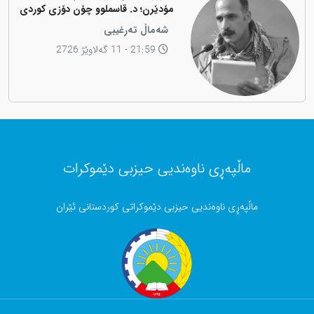
مۆدێرن؛ د. قاسملوو چۆن دۆزی کوردی
لە شاخەوە گواستەوە بۆ ناوەندە
شەماڵ تەرغیبی
بڕیاردەرەکانی جیهان؟
21:59 - 11 گەلاوێژ 2726
ماڵپەڕی ناوەندیی حیزبی دێموکرات
ماڵپەڕی ناوەندیی حیزبی دێموکراتی کوردستانی ئێران