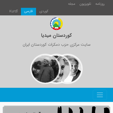
روزنامە
تلویزیون
مجلە
كوردی
فارسی
Kurdî
کوردستان میدیا
سایت مرکزی حزب دمکرات کوردستان ایران