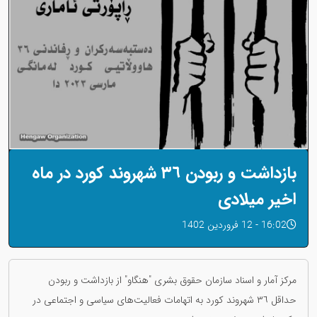
بازداشت و ربودن ٣٦ شهروند کورد در ماه
اخیر میلادی
16:02 - 12 فروردین 1402
مرکز آمار و اسناد سازمان حقوق بشری "هنگاو" از بازداشت و ربودن
حداقل ٣٦ شهروند کورد به اتهامات فعالیت‌های سیاسی و اجتماعی در