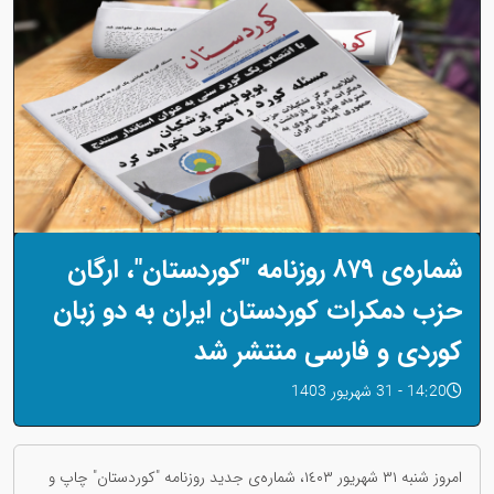
شمارەی ٨٧٩ روزنامە "کوردستان"، ارگان
حزب دمکرات کوردستان ایران بە دو زبان
کوردی و فارسی منتشر شد
14:20 - 31 شهریور 1403
امروز شنبه ٣١ شهریور ١٤٠٣، شمارەی جدید روزنامە "کوردستان" چاپ و