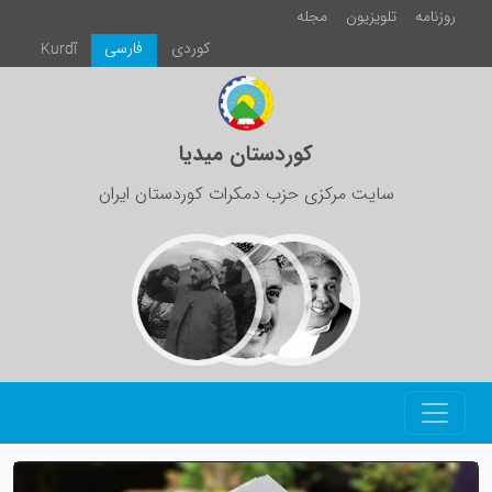
روزنامە
تلویزیون
مجلە
كوردی
فارسی
Kurdî
کوردستان میدیا
سایت مرکزی حزب دمکرات کوردستان ایران