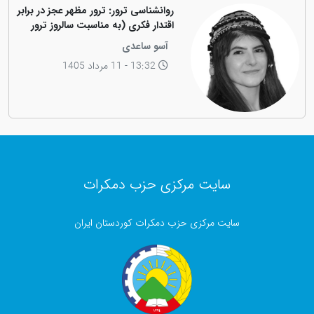
روانشناسی ترور: ترور مظهر عجز در برابر
اقتدار فکری (به مناسبت سالروز ترور
فیزیکی رهبر کاریزماتیک ملت کورد،
آسو ساعدی
دکتر عبدالرحمان قاسملو)
13:32 - 11 مرداد 1405
سایت مرکزی حزب دمکرات
سایت مرکزی حزب دمکرات کوردستان ایران