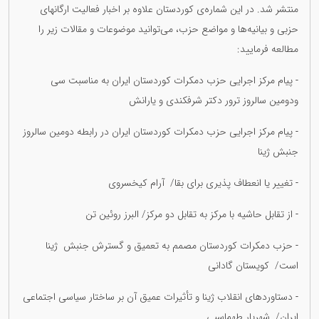
منتشر شد. در این شمارەی کوردستان علاوە بر اخبار فعالیت ارگانهای
حزبی و بیانیەها و مواضع حزب، می‌توانید موضوعات و مقالات زیر را
مطالعە فرمایید:
- پیام مرکز اجرایی حزب دمکرات کوردستان ایران بە مناسبت سی
‌ودومین سالروز ترور دکتر شرفکندی و یارانش
- پیام مرکز اجرایی حزب دمکرات کوردستان ایران در رابطە دومین سالروز
جنبش ژینا
- تغییر یا انعطاف پذیری برای بقا/ آرام کیخسروی
- از تقابل حاشیە با مرکز بە تقابل دو مرکز/ البرز روئین تن
- حزب دمکرات کوردستان مصمم‌ بە تعمیق و گسترش جنبش ژینا
است/ کویستان گادانی
- دستاوردهای انقلاب ژینا و تأثیرات عمیق آن بر ساختار سیاسی اجتماعی
ایران/ شهریار طهماسبی