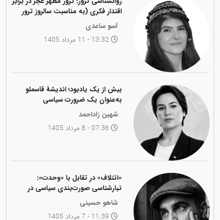
روانشناسی ترور: ترور مظهر عجز در برابر
اقتدار فکری (به مناسبت سالروز ترور
فیزیکی رهبر کاریزماتیک ملت کورد،
آسو ساعدی
دکتر عبدالرحمان قاسملو)
13:32 - 11 مرداد 1405
بیش از یک یادبود؛ اندیشهٔ قاسملو
به‌عنوان یک ضرورت سیاسی
شهین زاداحمد
07:36 - 8 مرداد 1405
«ائتلاف» در تقابل با «وحدت»:
تبارشناسی صورت‌بندی سیاسی در
جامعه کوردی
شاهو حسینی
11:39 - 7 مرداد 1405