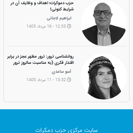
حزب دموکرات؛ اهداف و وظایف آن در
شرایط کنونی!
ابراهیم لاجانی
12:55 - 16 مرداد 1405
روانشناسی ترور: ترور مظهر عجز در برابر
اقتدار فکری (به مناسبت سالروز ترور
فیزیکی رهبر کاریزماتیک ملت کورد،
آسو ساعدی
دکتر عبدالرحمان قاسملو)
13:32 - 11 مرداد 1405
سایت مرکزی حزب دمکرات