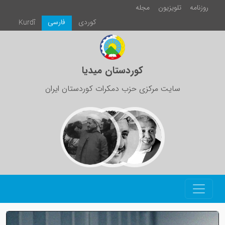
روزنامە
تلویزیون
مجلە
كوردی
فارسی
Kurdî
کوردستان میدیا
سایت مرکزی حزب دمکرات کوردستان ایران