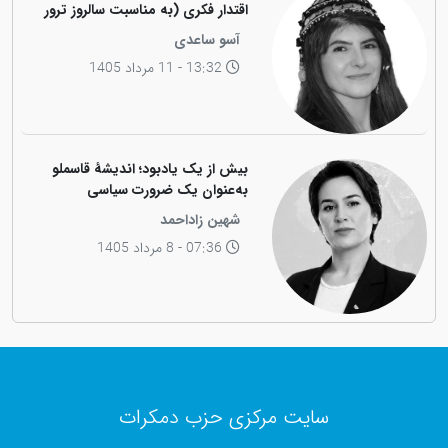
اقتدار فکری (به مناسبت سالروز ترور
فیزیکی رهبر کاریزماتیک ملت کورد،
آسو ساعدی
دکتر عبدالرحمان قاسملو)
13:32 - 11 مرداد 1405
بیش از یک یادبود؛ اندیشهٔ قاسملو
به‌عنوان یک ضرورت سیاسی
شهین زاداحمد
07:36 - 8 مرداد 1405
سایت مرکزی حزب دمکرات