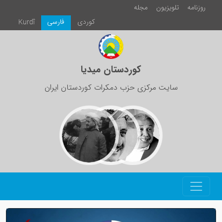
روزنامە
تلویزیون
مجلە
كوردی
فارسی
Kurdî
کوردستان میدیا
سایت مرکزی حزب دمکرات کوردستان ایران