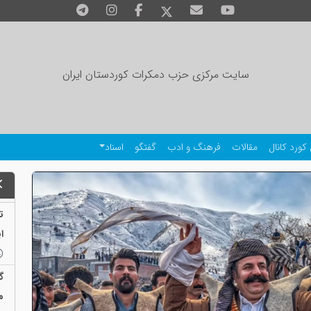
سایت مرکزی حزب دمکرات کوردستان ایران
کورد کانال
مقالات
فرهنگ و ادب
گفتگو
اسناد
ت
ا
ا
گ
م