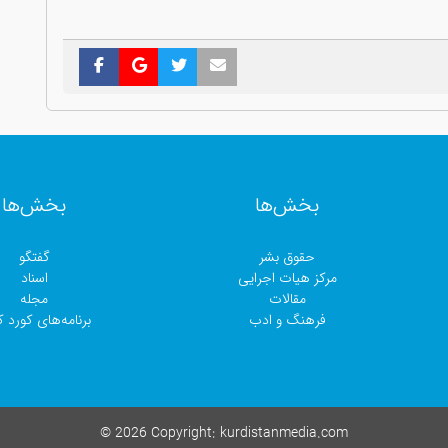
بخش‌ها
بخش‌ها
حقوق بشر
گفتگو
مرکز هیات اجرایی
اسناد
مقالات
مجلە
فرهنگ و ادب
برنامەهای کورد کا
©
2026 Copyright:
kurdistanmedia.com