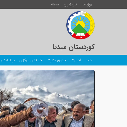
روزنامە
تلویزیون
مجلە
کوردستان میدیا
خانە
اخبار
حقوق بشر
کمیتەی مرکزی
برنامەهای 