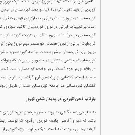
آگاهی‌های برساختە کهنە از نوروز ایرانی است، درک نوروز و
کوردی از خود تغییر کردە، تاکید جامعە کوردستان بر سمب
کوردستان در نوروز و تلاش برای پدیدارکردن فرمی دیگر از 
است بر تعیینات ایرانی در نوروز کوردستان، تاکید سوژەی کو
کوردستانی در مراسمات نوروز، تاکید بر هویت کوردستانی مر
فراروایت ایرانی از نوروز هست، دو عنصر مهم نوروز یکی "نو
نوروز برای کوردستان جشن وحدت جامعە کوردستان، جشن س
کوردهاست، جشنی متشکل در حضور و سمبل‌ها کە پژواک تکث
در واقع نوروز خود گفتمانی در جامعە کوردستان است کە بر
جامعە است، گفتمانی از روئیدە و فرم گرفتە از بستر جامع
گفتمان کوردستانی در جامعە کوردستان است از طریق زدودن 
بازتاب ذهن کوردی در پدیدار شدن نوروز
به نظر می‌رسد نگاهی به روند حظور مردم و سوژه کوردی در 
باشد که فهم و آگاهی جامعه کوردی از آنچه که توسط رابطه 
گرفته روندی خردمندانه است. درک و فهم سوژه کوردی از آنچ