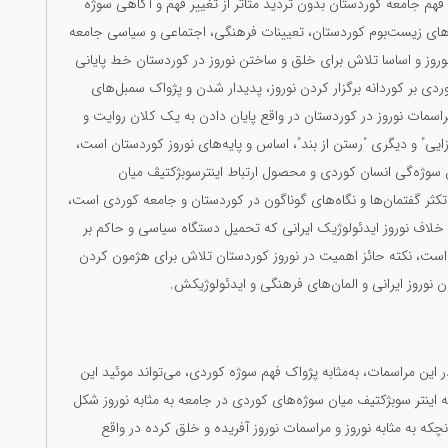
 فهم جامعە کوردستان بدون تردید متاثر از تغییر فهم و آگاهی سوژە
ل‌های زیست‌بوم کوردستان، تعیینات فرهنگی، اجتماعی و سیاسی جامعە
نوروز و اساسا تلاش برای خلق و ساختن نوروز در کوردستان خط پایانی
ردی بر کوردانە برگزار کردن نوروز، پدیدار شدن و پژواک سمبل‌های
اسمات نوروز در کوردستان در واقع پایان دادن بە یک کلان روایت و
زایی" و دیگری "رستن از بند"، اساس و پایەهای نوروز کوردستان است،
وژەگی انسان کوردی و محصول ارتباط اینترسوبژکتیڤ میان
ر گفتمان‌ها و نگاه‌های گوناگون در کوردستان و جامعە کوردی است،
 خلاف نوروز ایدئولوژیک ایرانی کە تحمیل دستگاه سیاسی و حاکم بر
ە است، نکتە حائز اهمیت در نوروز کوردستان تلاش برای هژمون کردن
نوروز ایرانی و المان‌های فرهنگی و ایدئولوژیکش.
این مراسمات، بەمثابە پژواک فهم سوژه کوردی، می‌تواند موئید این
اینتر سوبژکتیف میان سوژه‌های کوردی در جامعه به مثابه نوروز شکل
که به مثابه نوروز و مراسمات نوروز آفریده و خلق کرده در واقع