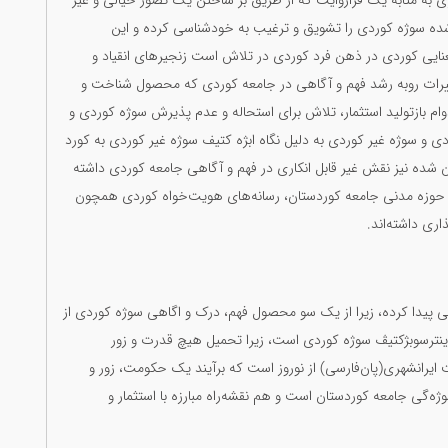
هری به مثابه یک فراروایت که از طریق بر ساختن یک تصور خیالی و غیر
شده سوژه کوردی را تشویق و ترغیب به خودشناسی کرده و این
ایی کوردی در ذهن فرد کوردی در تلاش است زنجیرهای انقیاد و
تغییرات روبه رشد فهم و آگاهی در جامعه کوردی که محصول شناخت و
دوام بازتولید استثمار، تلاش برای استحاله و عدم پذیرش سوژه کوردی و
دی و سوژه غير کوردی به دلیل نگاه ابژه کتیف سوژه غیر کوردی به کورد
ران شده نیز نقش غیر قابل انکاری در فهم و آگاهی جامعه کوردی داشته
 حوزە مدنی جامعە کوردستان، رسانه‌های هویت‌خواه کوردی همچون
اری داشته‌اند.
نی پیدا کردە، زیرا از یک سو محصول فهم، درک و اگاهی سوژە کوردی از
 اینترسوبژکتیڤ سوژە کوردی است، زیرا تحمیل هیچ قدرت و زور
 ایرانشهری(پان‌فارسی) از نوروز است کە برآیند یک حکومت، زور و
ەگی جامعە کوردستان است و هم نقشەراە مبارزە با استثمار و