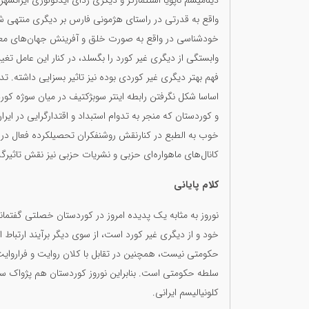
دینامیسم ناپویا استثمارگر و دیگری زدای ایدئولوژی ایرانش
واقع به قدرتی در راستای هژمونی فارس بر دیگری منتهی 
خودشناسی در واقع به صورت خلق و آفرینش جهان‌های معن
وابستگی از دیگری غیر کورد را بگسلد، در کنار این عامل 
فهم بهتر دیگری غیر کوردی بوده نیز تاثیر بسزایی داشته. ت
اساسا شکل نگرفتن رابطه اینتر سوبژکتیف در میان سوژه کور
و کوردستان که منجر به تدوام استبداد و اقتدارگرایی در ای
خوب به الطبع در کنارنقش روشنفکران تحصیلکردە فعال در
کانال‌های ماهواره‌ای حزبی و نشریات حزبی نیز نقش تاثیرگذ
کلام پایانی
نوروز بە مثابە یک پدیدە امروز در کوردستان خصلتی گفتما
خود و از دیگری غیر کورد است، از سوی دیگر برآیند ارتباط
حکومتی نیست، همچنین در تقابل با کلان روایت و فراروایت
سلطه حکومتی است. بنابراین نوروز کوردستان هم پژواک سوژ
کلونیالیسم ایرانی.