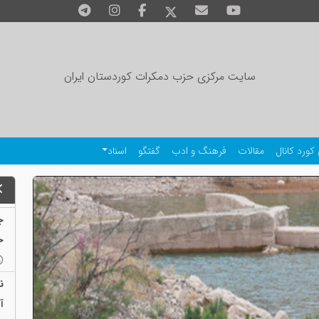
سایت مرکزی حزب دمکرات کوردستان ایران
کورد کانال
مقالات
فرهنگ و ادب
گفتگو
اسناد
ج
ح
ن
آ