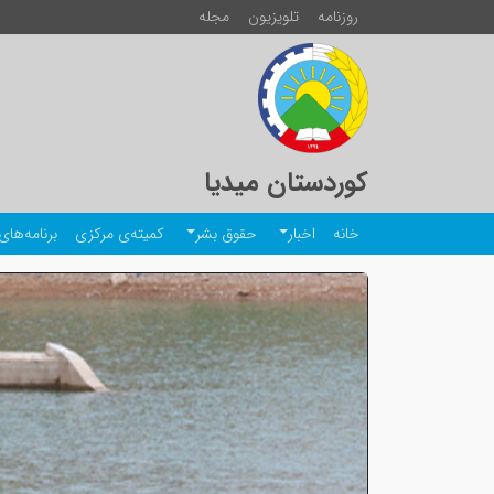
روزنامە
تلویزیون
مجلە
کوردستان میدیا
خانە
اخبار
حقوق بشر
کمیتەی مرکزی
برنامەهای 