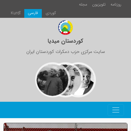
روزنامە
تلویزیون
مجلە
كوردی
فارسی
Kurdî
کوردستان میدیا
سایت مرکزی حزب دمکرات کوردستان ایران