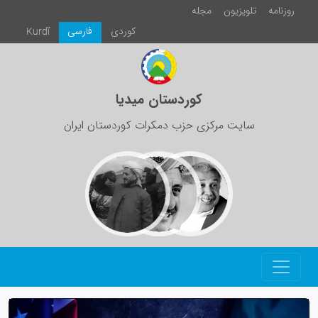
روزنامە
تلویزیون
مجلە
كوردی
فارسی
Kurdî
کوردستان میدیا
سایت مرکزی حزب دمکرات کوردستان ایران