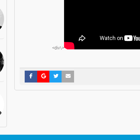
<\div>