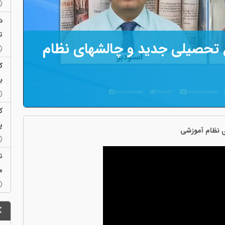
م
د
ت
ل تحصیلی جدید و چالشهای نظام
ک
ب
ک
پ
ی نظام آموزشی
ت
م