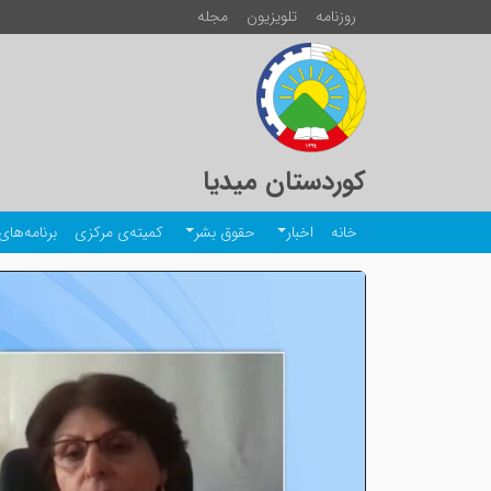
روزنامە
تلویزیون
مجلە
کوردستان میدیا
خانە
اخبار
حقوق بشر
کمیتەی مرکزی
برنامەهای 