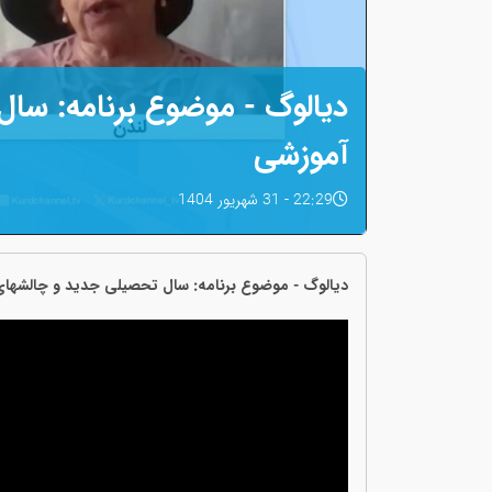
دیالوگ - موضوع برنامە: سا
آموزشی
22:29 - 31 شهریور 1404
دیالوگ - موضوع برنامە: سال تحصیلی جدید و چالشها