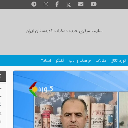
سایت مرکزی حزب دمکرات کوردستان ایران
کورد کانال
مقالات
فرهنگ و ادب
گفتگو
اسناد
ج
ح
ن
آ