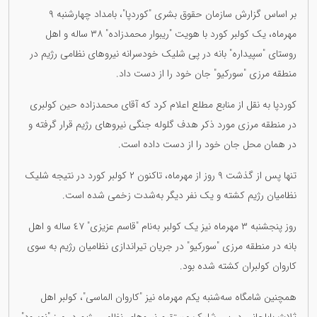
بر اساس گزارش سازمان حقوق بشری "کوردپا"، بامداد چهارشنبه ٩
مهرماه، یک کولبر کورد با هویت "ریبوار محمدزاده" ٣٨ ساله و اهل
روستای "سپیداره" بانه در پی شلیک خودسرانه نیروهای نظامی رژیم در
منطقه مرزی "سورکیو" جان خود را از دست داد.
کوردپا به نقل از منابع مطلع اعلام کرد که آقای محمدزاده حین کولبری
در منطقه مرزی مورد ذکر هدف گلوله جنگی نیروهای رژیم قرار گرفته و
در همان محل جان خود را از دست داده است.
تنها پس از گذشت ٩ روز از مهرماه، تاکنون ٢ کولبر کورد در نتیجه شلیک
نظامیان رژیم کشته و یک نفر دیگر به‌شدت زخمی شده است.
روز پنجشنبه ٣ مهرماه نیز یک کولبر به‌نام "قاسم عزیزی" ٤٧ ساله و اهل
بانه در منطقه مرزی "سورکیو" در جریان تیراندازی نظامیان رژیم به سوی
کاروان کولبران کشته شده بود.
همچنین شامگاه سه‌شنبه یکم مهرماه نیز "کاروان الماسی"، کولبر اهل