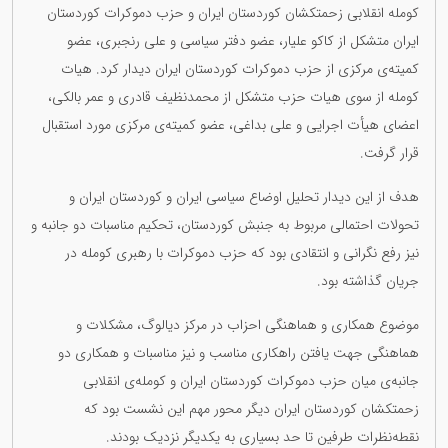
کوملە انقلابی زحمتکشان کوردستان ایران و حزب دموکرات کوردستان
ایران متشکل از کاکو علیار، عضو دفتر سیاسی و علی رنجبری، عضو
کمیتەی مرکزی از حزب دموکرات کوردستان ایران دیدار کرد. هیات
کوملە از سوی هیات حزب متشکل از محمدنظیف قادری و عمر بالکی،
اعضای هیأت اجرایی و علی بداغی، عضو کمیتەی مرکزی مورد استقبال
قرار گرفت.
هدف از این دیدار تحلیل اوضاع سیاسی ایران و کوردستان ایران و
تحولات احتمالی مربوط بە جنبش کوردستان، تحکیم مناسبات دو جانبە و
نیز رفع نگرانی و انتقادی بود کە حزب دموکرات با رهبری کوملە در
جریان گذاشتە بود.
موضوع همکاری و هماهنگی احزاب در مرکز دیالوگ، مشکلات و
هماهنگی جهت یافتن راهکاری مناسب و نیز مناسبات و همکاری دو
جانبەی میان حزب دموکرات کوردستان ایران و کوملەی انقلابی
زحمتکشان کوردستان ایران دیگر محور مهم این نشست بود کە
نقطەنظرات طرفین تا حد بسیاری بە یکدیگر نزدیک بودند.