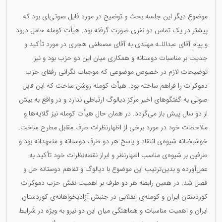
موضوع دیگر این جلسە بحث و توضیح در مورد فایل صوتی‌ای بود کە
پیشتر در یک تماس دو نفری‌ صورت گرفتە بود. هیأت کوملە حامل درود
و پیام آقای عبداللـە مهتدی بە آقای مصطفی هجری در مورد تأکید و
جدیت بر مناسبات دوستانە و همکاری میان این دو حزب بود و نیز
توضیحات لازم در خصوص موضوعی کە موجبات نگرانی رفقای حزب
دموکرات را فراهم ساختە بود. هیأت کوملە روشن ساخت کە این فایل
صوتی بە گفتگوهای اخیر مرکز دیالوگ ارتباطی ندارد و در واقع بە بیش
از دو سال پیش باز می‌گردد. در همان حال هیأت کوملە نیز گلایەها و
ملاحظات خود در مورد برخی از اظهارنظرات طرف مقابل مطرح ساخت.
خوشبختانە شیوەی انتقاد و پاسخ هر دو طرف دوستانە و متعهدانە بود و
طرفین بر شیوەی مناسب اظهارنظر و ابراز نقطەنظرات خود تأکید بە
عمل‌آوردە و بدین‌ترتیب این موضوع با دیالوگ و تفاهم دوستانە حل‌ و
فصل شد. در همین رابطە هر دو طرف بر اهمیت نقش حزب دموکرات
کوردستان ایران و کوملەی انقلابی در جنبش آزادیخواهانەی کوردستان
ایران و اهمیت مناسبات و هماهنگی میان این دو نیرو بە ویژە در شرایط