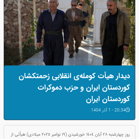
دیدار هیأت کوملەی انقلابی زحمتکشان
کوردستان ایران و حزب دموکرات
کوردستان ایران
20:34 - 1 آذر 1404
روز چهارشنبە ٢٨ آبان ١٤٠٤ خورشیدی (١٩ نوامبر ٢٠٢٥ میلادی) هیأتی از