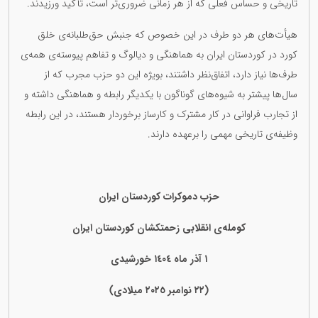
تاریخی و حساس فعلی کە از هر زمانی ضروری‌تر است، تأکید ورزیدند.
هیأت‌های هر دو طرف در این خصوص کە جنبش حق‌طلبانەی خلق
کورد در کوردستان ایران بە هماهنگی و دیالوگ و تفاهم پیوستەی همەی
طرف‌ها نیاز دارد، اتفاق‌نظر داشتند، بویژە این دو حزب مجرب کە از
سال‌ها پیشتر بە شیوەهای گوناگون با یکدیگر رابطە و هماهنگی داشتە و
از تجارب فراوانی در کار مشترک و کارساز برخوردار هستند، در این رابطە
وظیفەی تاریخی مهمی را برعهدە دارند.
حزب دموکرات کوردستان ایران
کوملەی انقلابی زحمتکشان کوردستان ایران
١ آذر ماه ١٤٠٤ خورشیدی
(٢٢ نوامبر ٢٠٢٥ میلادی)