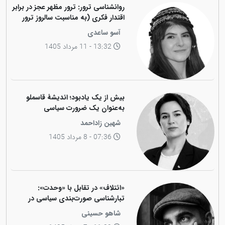
روانشناسی ترور: ترور مظهر عجز در برابر
اقتدار فکری (به مناسبت سالروز ترور
فیزیکی رهبر کاریزماتیک ملت کورد،
آسو ساعدی
دکتر عبدالرحمان قاسملو)
13:32 - 11 مرداد 1405
بیش از یک یادبود؛ اندیشهٔ قاسملو
به‌عنوان یک ضرورت سیاسی
شهین زاداحمد
07:36 - 8 مرداد 1405
«ائتلاف» در تقابل با «وحدت»:
تبارشناسی صورت‌بندی سیاسی در
جامعه کوردی
شاهو حسینی