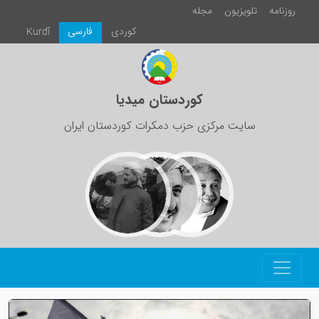
روزنامە
تلویزیون
مجلە
كوردی
فارسی
Kurdî
کوردستان میدیا
سایت مرکزی حزب دمکرات کوردستان ایران