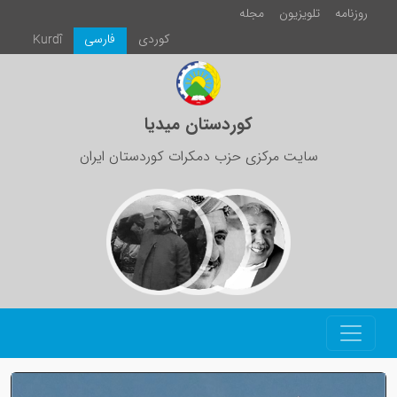
روزنامە
تلویزیون
مجلە
كوردی
فارسی
Kurdî
کوردستان میدیا
سایت مرکزی حزب دمکرات کوردستان ایران