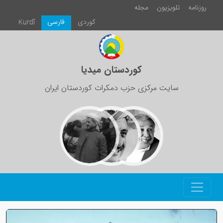
روزنامە
تلویزیون
مجلە
كوردی
فارسی
Kurdî
کوردستان میدیا
سایت مرکزی حزب دمکرات کوردستان ایران