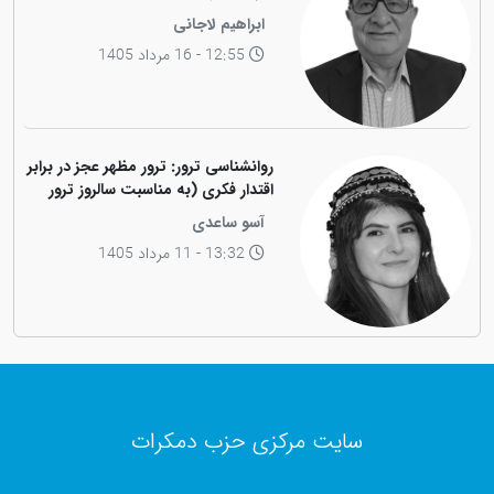
ابراهیم لاجانی
12:55 - 16 مرداد 1405
روانشناسی ترور: ترور مظهر عجز در برابر
اقتدار فکری (به مناسبت سالروز ترور
فیزیکی رهبر کاریزماتیک ملت کورد،
آسو ساعدی
دکتر عبدالرحمان قاسملو)
13:32 - 11 مرداد 1405
سایت مرکزی حزب دمکرات