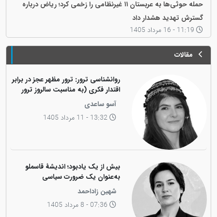
حمله حوثی‌ها به عربستان ۱۱ غیرنظامی را زخمی کرد؛ ریاض درباره
گسترش تهدید هشدار داد
11:19 - 16 مرداد 1405
مقالات
روانشناسی ترور: ترور مظهر عجز در برابر
اقتدار فکری (به مناسبت سالروز ترور
فیزیکی رهبر کاریزماتیک ملت کورد،
آسو ساعدی
دکتر عبدالرحمان قاسملو)
13:32 - 11 مرداد 1405
بیش از یک یادبود؛ اندیشهٔ قاسملو
به‌عنوان یک ضرورت سیاسی
شهین زاداحمد
07:36 - 8 مرداد 1405