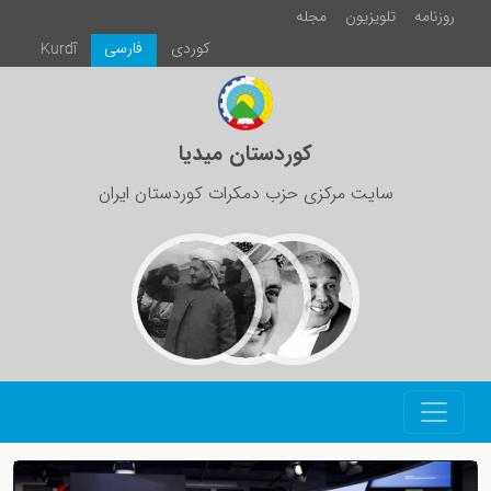
روزنامە
تلویزیون
مجلە
كوردی
فارسی
Kurdî
کوردستان میدیا
سایت مرکزی حزب دمکرات کوردستان ایران