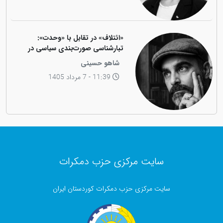
«ائتلاف» در تقابل با «وحدت»:
تبارشناسی صورت‌بندی سیاسی در
جامعه کوردی
شاهو حسینی
11:39 - 7 مرداد 1405
سایت مرکزی حزب دمکرات
سایت مرکزی حزب دمکرات کوردستان ایران