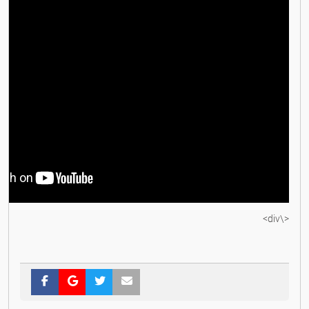
<\div>