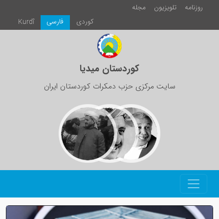
روزنامە
تلویزیون
مجلە
كوردی
فارسی
Kurdî
کوردستان میدیا
سایت مرکزی حزب دمکرات کوردستان ایران