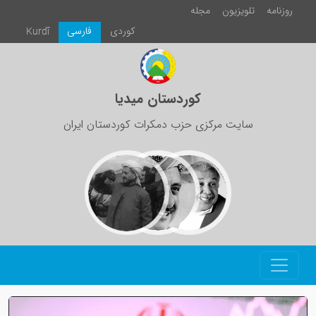
روزنامە
تلویزیون
مجلە
كوردی
فارسی
Kurdî
کوردستان میدیا
سایت مرکزی حزب دمکرات کوردستان ایران