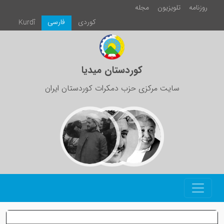
روزنامە
تلویزیون
مجلە
كوردی
فارسی
Kurdî
کوردستان میدیا
سایت مرکزی حزب دمکرات کوردستان ایران