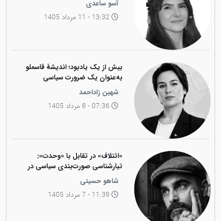
آسو ساعدی
دکتر عبدالرحمان قاسملو)
13:32 - 11 مرداد 1405
بیش از یک یادبود؛ اندیشهٔ قاسملو
به‌عنوان یک ضرورت سیاسی
شهین زاداحمد
07:36 - 8 مرداد 1405
«ائتلاف» در تقابل با «وحدت»:
تبارشناسی صورت‌بندی سیاسی در
جامعه کوردی
شاهو حسینی
11:39 - 7 مرداد 1405