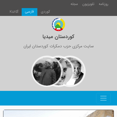
روزنامە
تلویزیون
مجلە
كوردی
فارسی
Kurdî
کوردستان میدیا
سایت مرکزی حزب دمکرات کوردستان ایران