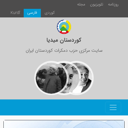
روزنامە
تلویزیون
مجلە
كوردی
فارسی
Kurdî
کوردستان میدیا
سایت مرکزی حزب دمکرات کوردستان ایران