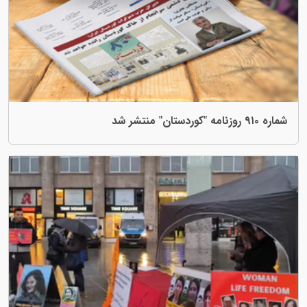
شمارە ٩١٠ روزنامە "کوردستان" منتشر شد