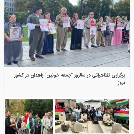
برگزاری تظاهراتی در سالروز "جمعه خونین" زاهدان در کشور
نروژ