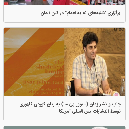
برگزاری "شنبەهای نە بە اعدام" در کلن آلمان
چاپ و نشر رُمان (سنوور بێ سا) بە زبان کوردی کلهوری
توسط انتشارات بین المللی آمریکا