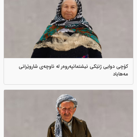
کۆچی دوایی ژنێکی نیشتمانپەروەر لە ناوچەی شاروێرانی
مەهاباد