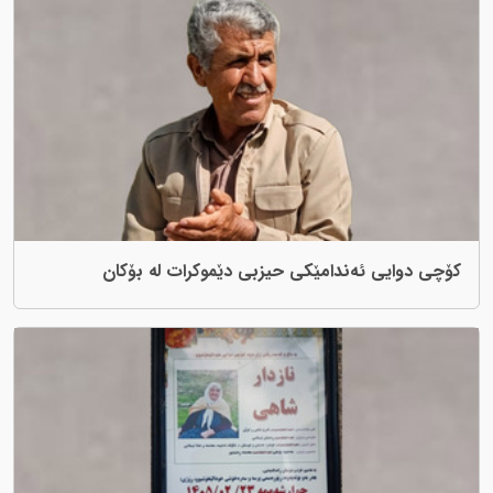
کۆچی دوایی ئەندامێکی حیزبی دێموکرات لە بۆکان