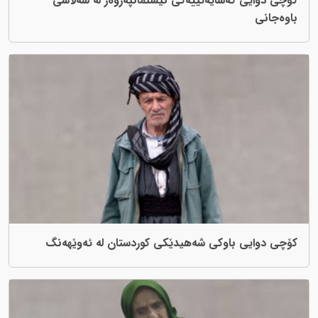
کۆچی دوایی کەسایەتییەکی نیشتمانپەروەر لە سەلاسی
باوەجانی
کۆچی دوایی باوکی شەهیدێکی کوردستان لە ئەوێهەنگ