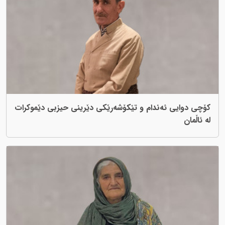
کۆچی دوایی ئەندام و تێکۆشەرێکی دێرینی حیزبی دێموکرات
لە ئاڵمان