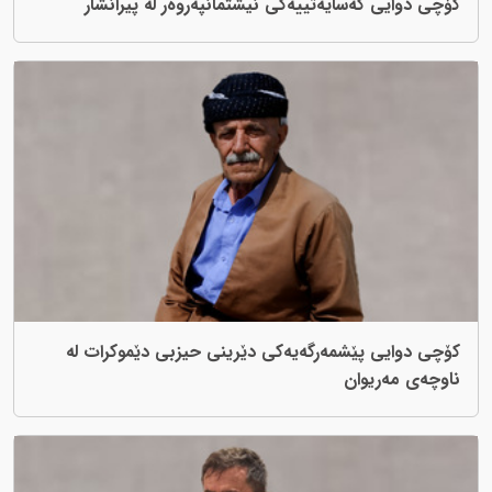
کۆچی دوایی کەسایەتییەکی نیشتمانپەروەر لە پیرانشار
کۆچی دوایی پێشمەرگەیەکی دێرینی حیزبی دێموکرات لە
ناوچەی مەریوان