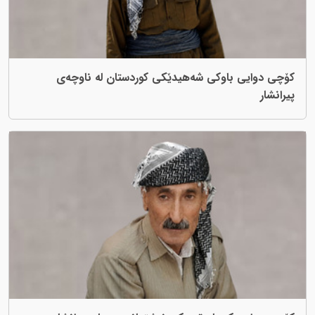
کۆچی دوایی باوکی شەهیدێکی کوردستان لە ناوچەی
پیرانشار