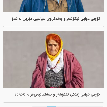
کۆچی دوایی تێکۆشەر و بەندکراوی سیاسیی دێرین لە شنۆ
کۆچی دوایی ژنێکی تێکۆشەر و نیشتمانپەروەر لە نەغەدە