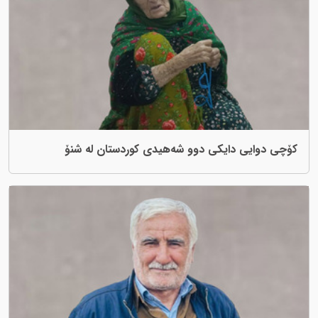
کۆچی دوایی دایکی دوو شەهیدی کوردستان لە شنۆ