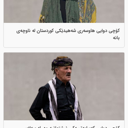
کۆچی دوایی هاوسەری شەهیدێکی کوردستان لە ناوچەی
بانە