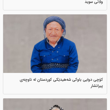
وڵاتی سوید
کۆچی دوایی باوکی شەهیدێکی کوردستان لە ناوچەی
پیرانشار