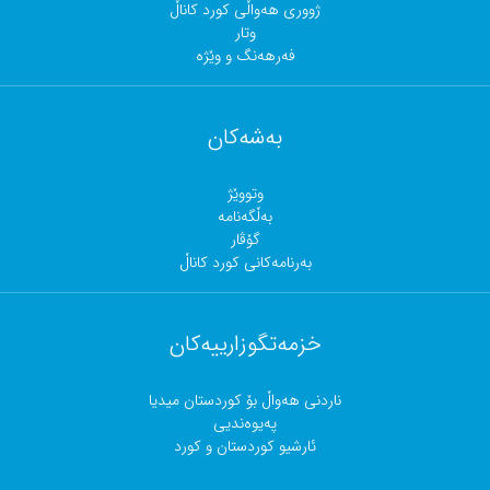
ژووری هەواڵی کورد کاناڵ
وتار
فەرهەنگ و وێژە
بەشەکان
وتووێژ
بەڵگەنامە
گۆڤار
بەرنامەکانی کورد کاناڵ
خزمەتگوزارییەکان
ناردنی هەواڵ بۆ کوردستان میدیا
پەیوەندیی
ئارشیو کوردستان و کورد