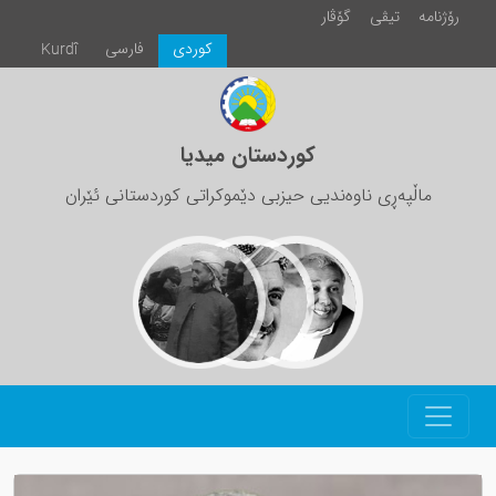
رۆژنامە
تیڤی
گۆڤار
كوردی
فارسی
Kurdî
کوردستان میدیا
ماڵپەڕی ناوەندیی حیزبی دێموکراتی کوردستانی ئێران