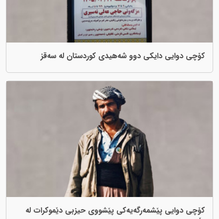
کۆچی دوایی دایکی دوو شەهیدی کوردستان لە سەقز
کۆچی دوایی پێشمەرگەیەکی پێشووی حیزبی دێموکرات لە