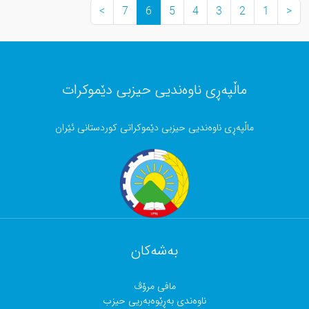
>
7
6
5
4
3
2
1
<
ماڵپەڕی ناوەندیی حیزبی دێموکرات
ماڵپەڕی ناوەندیی حیزبی دێموکراتی کوردستانی ئێران
بەشەکان
مافی مرۆڤ
ناوەندی بەڕێوەبەریی حیزب