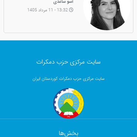
آسو ساعدی
دکتر عبدالرحمان قاسملو)
13:32 - 11 مرداد 1405
سایت مرکزی حزب دمکرات
سایت مرکزی حزب دمکرات کوردستان ایران
بخش‌ها