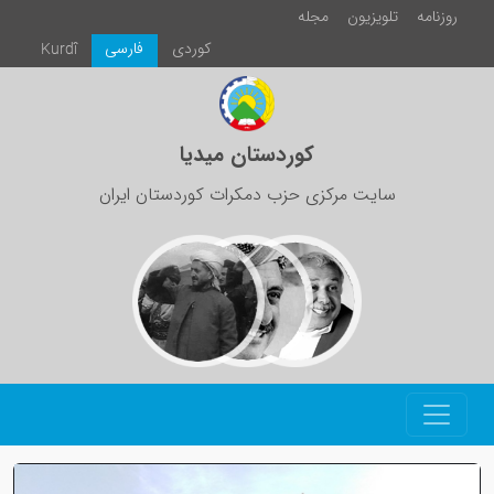
روزنامە
تلویزیون
مجلە
كوردی
فارسی
Kurdî
کوردستان میدیا
سایت مرکزی حزب دمکرات کوردستان ایران