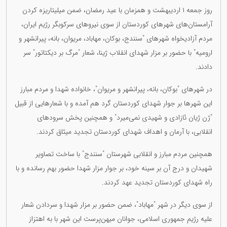
روز جمعه ١ اردیبهشت و همزمان با عید رمضان، ضمن میلیتاریزه کردن
آرامستان‌های شهرهای کوردستان از سوی نیروهای سرکوبگر رژیم ایران،
مردم آزادیخواه شهرهای "سنندج، بوکان، مهاباد، مریوان، بانه، پیرانشهر و
ارومیه" با حضور بر مزار شهدای انقلاب ژینا، شعار "مرگ بر دیکتاتور" سر
دادند.
در شهرهای "بوکان، بانه، پیرانشهر و مریوان"، خانواده شهدا و مردم مبارز
این شهرها بر جوار شهدای کوردستان گرد هم آمده و با شعارهایی از قبیل
"ژن ژیان ئازادی و شهیدی نمی‌میرد" و همچنین پخش سرودهای
انقلابی، با آرمان و اهداف شهدای کوردستان تجدید میثاق کردند.
همچنین مردم مبارز و انقلابی شهرستان "سنندج" با ساخت تصاویر
شهیدان و درج آن بر سینه خود، بر جوار مزار شهدا حضور بهم رسانده و با
راه شهدای کوردستان تجدید عهد کردند.
از سوی دیگر در شهر "مهاباد"، ضمن حضور بر مزار شهدا و سردادن شعار
علیه رژیم جمهوری اسلامی، جوانان میهن‌پرست این شهر با به اهتزاز