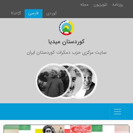
روزنامە
تلویزیون
مجلە
كوردی
فارسی
Kurdî
کوردستان میدیا
سایت مرکزی حزب دمکرات کوردستان ایران