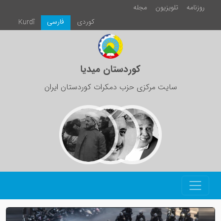
روزنامە
تلویزیون
مجلە
كوردی
فارسی
Kurdî
کوردستان میدیا
سایت مرکزی حزب دمکرات کوردستان ایران