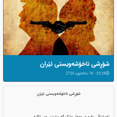
شۆڕشی ناخۆشەویستی ئێران
23:29 - 16 خاکەلێوه 2725
شۆڕشی ناخۆشەویستی ئێران
نەیشناڵ ڕیڤیو – ڕووەل مارک گەریشت، ڕەی تاکیە