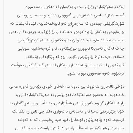
یەکەم سەرکۆماری پۆپۆلیست و بەگومان لە مەلایان، مەحموود
ئەحمەدینژاد، باسی دادپەروەریی ئابووریی دەکرد و حەسەن ڕوحانی
شۆڕشگێڕێکی جیددی کە سەرەرڕای ئەو تایبەتمەندییە، تێدەگەیشت کە
چارەنووس بە تەنیا بۆ بردنەوەی خەباتە ئایدیۆلۆژیکییە جیدییەکان بەس
نییە، بۆیە ئیددیعای کرد دەتوانێ بە ڕێککەوتن لەسەر کۆنتڕۆڵکردنی
چەک لەگەڵ ئەمریکا ئابووری ببوژێنێتەوە. ئەو فرەچەشنییە سوپاپی
متمانەی فرە بەنرخ بۆ ڕێژیمی ئایینی بوو کە ڕێگایەکی بۆ دانانی
کاریگەریی لە لایەن شارۆمەندە ناڕازییەکان لە سەر گفتوگۆکانی دەوڵەت
کردبۆوە. ئەوە هەمووی بوو بە هیچ.
دۆخی نالەباری هەنووکەیی دەوڵەت، خەتای خودی ڕێبەری گەورە عەلی
خامنەییە. لە هەموو دەرفەتێکدا، ئەو پێشی بە سەرۆک‌کۆمارەکانی و
پارلەمانەکان گرتوە. ئەو پرۆسەی هەڵبژاردنی، بە دڵنیا بوون لە ڕێگادان بە
خۆبەربژێرکردنی تەنیا ئەو کەسانەی بەتەواوی ملکەچی نابروان، بێکەڵک
کردووە. ئەوە بۆ بەربژێری توندئاژۆ، ئیبراهیم ڕەئیسی، کە لە کەوتنە
خوارەوەی هێلیکۆپتەر لە ساڵی ڕابردوودا کوژرا، ڕاست بوو و بۆ کەسی