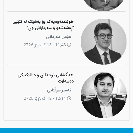
خوێندنەوەیەک بۆ بەشێک لە کتێبی
"ڕەشەشەو و سەربازانی ون"
هێمن مەردانی
11:43 - 13 گەلاوێژ 2726
هەڵکشانی نرخەکان و دیالێکتیکی
دەسەڵات
ئەمیر سوڵتانی
12:14 - 12 گەلاوێژ 2726