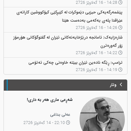
14:28 - 16 گەلاوێژ 2726
پێشمەرگەیەکی حیزبی دێموکرات لە کێبڕکێی کیۆکووشین کاراتەی
عێراقدا پلەی یەکەمی بەدەست هێنا
14:26 - 16 گەلاوێژ 2726
شارەزایەک: ئامانجە درێژخایەنەکانی ئێران لە گفتوگۆکانی هۆرمۆز
زۆر گەورەترن
14:22 - 16 گەلاوێژ 2726
ترامپ: ڕێگە نادەین ئێران ببێتە خاوەنی چەکی ئەتۆمی
14:19 - 16 گەلاوێژ 2726
وتار
شەڕعی ماری هەر بە داری!
عەلی بداغی
22:10 - 14 گەلاوێژ 2726