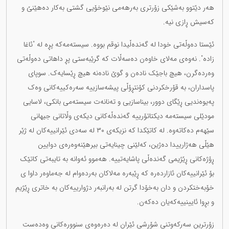
هەر دێتوو بەشێکی زۆرتری بەرهەمی نێوخۆیی گشتی بەکار دەهێنێ و
کەسیش ڕازی نیە.
ئێستا دەوڵەتی خودا لە گەندەڵیدا نوقم بووە. سیستەمەکە پڕە لە "ئاغا
زادە". نەوەی مەلای خاوەن دەسەڵات کە گرێبەستی پڕ داهاتی دەوڵەتی
وەردەگرن، هیچ باجێک نادەن و گوێ نادەنە هیچ ڕێسایەک. سوپای
پاسداران، بە قۆرخکردنی کۆنتڕۆڵی پیشەسازییە سەرەکییەکانی وەک
پەیوەندیی ڕێگای دوور، بیناسازیی و تەنانەت سیستەمی بانکی، لاسایی
مودێلی سیستەمە دیکتاتۆرییە گەندەڵەکانی دیکەی وڵاتانی جیهانی
سێهەم دەکاتەوە. لە کاتێکدا کە نزیکەی ٣٠ لە سەدی ئێرانییەکان لە ژێر
هێڵی هەژارییدا دەژین، کەلێنی چینایەتی بیرهێنەوەرەی دوایین
ڕۆژەکانی ڕێژیمی گەندەڵی پاشایەتییە. هەموو ئەوانە بە تایبەتی کاتێک
بۆ ئێرانییەکان ئازاردەرە کە ڕێبەرە مەلاکان بەردەوام لە جەماوەر داوا ی
خۆبەختکردن و دان بەخۆدا گرتن لە بەرانبەر دژوارییەکان بە خاتری ڕێژیم
و بڕوا ئایینییەکەیان دەکەن.
زۆرترین سەرکەوتنی شۆڕشی ئێران لە دەرەوەی سنوورەکانی وەدەست