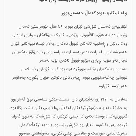
و لە ئینگلیزییەوە: کەماڵ حەسەن‌پوور
فێڤرییەی ئەمساڵ شۆڕشی ئێران بوو بە ٤٦ ساڵ. نێوەڕاستی تەمەن
زۆرجار دەبێتە هۆی ئاقڵبوونی ڕێژەیی، کاتێک مرۆڤەکان خولیای لاوەتی
وەلا دەنێن و ڕاستییە تاڵەکان قبووڵ دەکەن. بەڵام ئیسلامییەکانی ئێران
هەمیشە لاون. لە ڕادەبەدەر بەستراوە بە ڕاستبوونی ئایدیۆلۆژییەکەیانن
لەبەر ئەو هۆیە بڕیاری مێژوو قبووڵ ناکەن، بۆیە لەسەر
مەئمووریەتەکەیان بۆ قەرەبووکردنەوە پێداگرن. کۆماری ئیسلامی
تووشی چەقبەستوویی بووە. ڕێبەرەکانی ناتوانن خۆیان بگۆڕن؛ جەماوەر
هەر ئێستا گۆڕاوە.
مەلاکان لە ١٩٧٩ زۆر بەڵێنییان دان. سیستەمێکی سیاسیی نوێ قەرار بوو
بە جۆرێک نەریتە دێموکڕاتیکەکان لەگەڵ بڕوا ئایینییەکان ئاشت بکاتەوە.
ئابوورییەک دروست بکەن کە چینی کرێکار، کە شۆڕشەکە بە ناوی ئەوانە
کرابوو، بەرز بکاتەوە. قەرار بوو شۆڕش بێسنوور بێ: بە تێکەڵاوکردنی
سەرهەڵدانی خۆڕسک و چالاکیی نهێنی ئێرانی، مسوڵمانانی هەموو