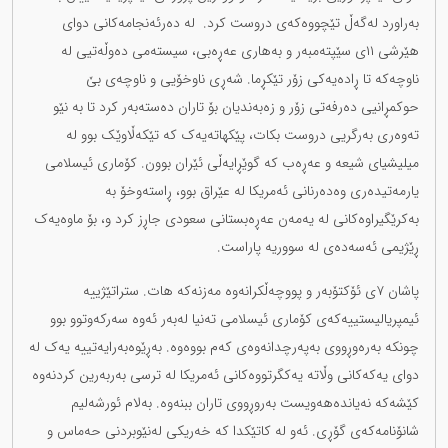
بەراورد لەگەڵ تێچووەکەی دروست کرد. لە دەرئەنجامەکانی دوای
هێرشی ١١ی سێپتەمبەر و بەهاری عەڕەبی، سیستەمی دەوڵەتیی لە
ناوچەکە تا ڕادەیەکی زۆر تێکڕما. شەڕی ناوخۆیی و ناوچەی بێ
حوکمڕانیی دەرفەتی زۆر و زەبەندیان بۆ تاران دەستەبەر کرد تا بە نێو
تەوەری بەرگریی دروست بکات، پێکهاتەیەک کە تێکەڵاوێک بوو لە
میلیشیای شیعە و عەڕەب کە گوێڕایەڵی ئێران بوون. کۆماری ئیسلامی
یارمەتیدەری وەدەرنانی ئەمریکا لە عێراق بوو، ڕاستەوخۆ بە
بەکرێگیراوەکانی لە یەمەن عەڕەبستانی سعودی جاڕز کرد و، بۆ ماوەیەک
ڕێژیمی ئەسەدەی لە سووریە پاراست.
پاشان ٧ی ئۆکتۆبەر و پووچەڵکرانەوە مەزنەکە هات. ستراتێژییە
ئیمپریالیستییەکەی کۆماری ئیسلامی تەنیا لەبەر ئەوە سەرکەوتوو بوو
چونکە بەرەوڕووی بەپەرچدانەوەی کەم بووەوە. بەڕێوەبەرایەتییە یەک لە
دوای یەکەکانی وڵاتە یەکگرتووەکانی ئەمریکا لە ترسی بەربەرین کردنەوە
کێشەکە نەیاندەهەویست بەروڕووی تاران ببنەوە. بەلام ئورشەلیم
شانۆنامەکەی گۆڕی. ئەو لە کاتێکدا کە خەریکی لەنێوبردنی حەماس و