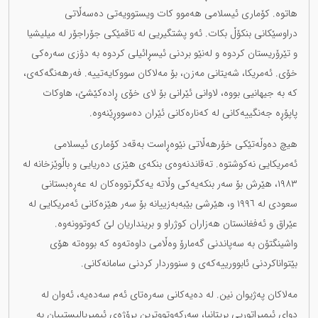
هاتوە. کۆماری ئیسلامی هەموو کات ویستوویەتی دەسەڵاتی
دراوسێکانی بنکۆڵ بکات. ئەو پشتگیریی لە تاقمێکی جۆراجۆر لە میلیشیا
و تێرۆریستان کردوە و لەنێو بردنی ئیسڕائیلی کردوە بە دۆزی سەرەکی
خۆی. ئەمریکا، شەیتانی مەزن، بۆ مەلاکان سووکایەتییە. فەرهەنگەکەی،
کە بە جیهانیی بووە، لاوانی ئێرانی بۆ لای خۆی ڕادەکێشێ، هاوکات
پاپۆڕە جەنگییەکانی لە کەنارەکانی ئێران دەسووڕێنەوە.
هیچ دەوڵەتێکی خۆرهەڵاتی نێوەڕاست بەقەد کۆماری ئیسلامی
ئەمریکایی نەکوشتوە. تەقاندنەوەی بنکەی هێزی دەریایی و باڵوێزخانە لە
١٩٨٣، هێرش بۆ سەر بنکەیەکی وڵاتە یەکگرتووەکان لە عەڕەبستانی
سعودی لە ١٩٩٦ و، هێرشی بێبەبەزییانە بۆ سەر هێزەکانی ئەمریکایی لە
عێراق و ئەفغانستان هەزاران کوژراو و برینداریان لێ کەوتوونەوە.
واشینگتۆن بە سەپاندنی گەمارۆ وەڵامی داوەتەوە کە بووەتە هۆی
بێتواناکردنی ئابوورییەکەی و سنووردار کردنی سامانەکانی.
مەلاکان پەژیوان نین. لە دەیەکانی سەرەتای ئەم سەدەیە، ئەوان لە
دوای ئیمپراتوریی بریتانیا، سەرکەوتووترین پرۆژەی ئیمپریالیستییان بە