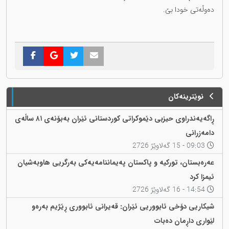
دەوڵەتی خودا بێ.
نوێترینەکان
ڕاگەیەندراوی حیزبی دێموکراتی کوردستانی ئێران بەبۆنەی ٨١ ساڵەی
دامەزرانی
09:03 - 15 گەلاوێژ 2726
عەرەبستان، تورکیە و پاکستان پەیماننامەیەکی بەرگریی هاوبەشیان
ئیمزا کرد
14:54 - 16 گەلاوێژ 2726
شیکاریی دۆخی ئابووریی ئێران: قەیرانی ئابووری ڕێژیم بەرەو
لێواری داڕمان دەبات