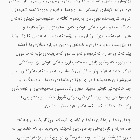
بێگومان خامنەیی ٨٥ ساڵە گەلێک نیگەرانی میراتی خۆیەتی. کارنامەکەی
فرە خراپە: کۆماری ئیسلامی لە ناوچەدا لە لایەن جووەکانەوە شەرمەزار
کراوە. شارۆمەندە تووڕەکان بەردەوام گاڵتە بە حکوومەتی ئایینی دەکەن.
بێجگە لە بەرنامەی چەکی ناوکییەکەی، ستراتێژییە بەرگریکارانە و
هێرشبەرانەکەی ئێران وێران بوون. بۆمبەکە ئێستا لە هەموو کاتێک زۆرتر
بە پێویست سەیر دەکرێ و خامنەیی دەیان میلیارد دۆڵاری بۆ گەشە
پێدانەکەی خەرج نەکردوە و ئەو هەموو گەمارۆیانەی بۆیە تەحەموول
نەکردووە کە وەکوو ژاپۆن دەستبەرداری چەکی ناوکی بێ. چەکێکی
ناوکی دەبێتە هۆی ڕێز لە کۆماری ئیسلامی لە ناوچەکە. بەکرێگیراوان و
میلیشیاکان هەمیشە ئامرازی جێگای متمانەی نواندنی دەسەڵات نین؛
جبەخانەیەکی ناوکی دەبێتە هۆی باڵادەستیی هەمیشەیی. و کۆمەڵگای
نێودەوڵەتی وردە وردە ئێرانێکی ناوکی قبووڵ دەکات و پێشوازیی لە
ڕێژیمێک دەکات کە شکستەکەی فرە مەترسیدار بێ.
چەکی ناوکی ڕەنگبێ نەتوانێ کۆماری ئیسلامی ڕزگار بکات، ڕزینەکەی
فرە مەزنە و ناڕەزایەتی جەماوەریی گەلێک بەربەرینە. بەڵام خامنەیی لە
بیری شۆڕشەکەی دایە، بۆمبەکە ڕەنگبێ دوایین ئامراز بۆ بەردەوامیی