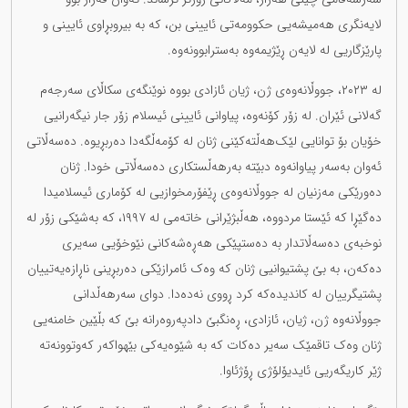
لایەنگری هەمیشەیی حکوومەتی ئایینی بن، کە بە بیروبڕاوی ئایینی و
پارێزگاریی لە لایەن ڕێژیمەوە بەسترابوونەوە.
لە ٢٠٢٣، جووڵانەوەی ژن، ژیان ئازادی بووە نوێنگەی سکاڵای سەرجەم
گەلانی ئێران. لە زۆر کۆنەوە، پیاوانی ئایینی ئیسلام زۆر جار نیگەرانیی
خۆیان بۆ توانایی لێک‌هەڵتەکێنی ژنان لە کۆمەڵگەدا دەربڕیوە. دەسەڵاتی
ئەوان بەسەر پیاوانەوە دبێتە بەرهەڵستکاری دەسەڵاتی خودا. ژنان
دەورێکی مەزنیان لە جووڵانەوەی ڕێفۆرمخوازیی لە کۆماری ئیسلامیدا
دەگێڕا کە ئێستا مردووە، هەڵبژێرانی خاتەمی لە ١٩٩٧، کە بەشێکی زۆر لە
نوخبەی دەسەڵاتدار بە دەستپێکی هەڕەشەکانی نێوخۆیی سەیری
دەکەن، بە بێ پشتیوانیی ژنان کە وەک ئامرازێکی دەربڕینی ناڕازەیەتییان
پشتیگرییان لە کاندیدەکە کرد ڕووی نەدەدا. دوای سەرهەڵدانی
جووڵانەوە ژن، ژیان، ئازادی، ڕەنگبێ دادپەروەرانە بێ کە بڵێین خامنەیی
ژنان وەک تاقمێک سەیر دەکات کە بە شێوەیەکی بێهواکەر کەوتوونەتە
ژێر کاریگەریی ئایدیۆلۆژی ڕۆژئاوا.