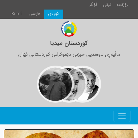
رۆژنامە
تیڤی
گۆڤار
كوردی
فارسی
Kurdî
کوردستان میدیا
ماڵپەڕی ناوەندیی حیزبی دێموکراتی کوردستانی ئێران