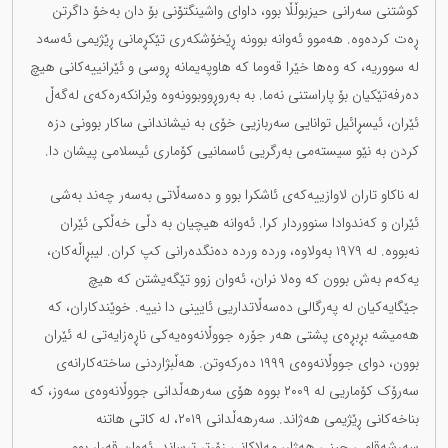
کوشتنی سەرانی حیزبوڵڵا بوو، داوای واشینگتۆنی بۆ دان بەخۆ داگرتن
ڕەت کردەوە. هەموو ئەوانە بوونە ڕێخۆشکەری تێکڕمانی ڕێژیمی ئەسەد
لە سووریە، کە وەها خێرا قەوما کە هاوپەیمانە ڕوسی و ئێرانییەکانی هیچ
دەرفەتێکیان بۆ پاراستنی نەما. بە بەروڕووبوونەوە وێرانکەرەکەی لەگەڵ
ئێران، ئیسڕائیل توانایی سەربازیی خۆی بە نیشاندانی ساکار بوونی دزە
کردن بە نێو سیستەمی بەرگریی ئاسمانیی کۆماری ئیسلامی پیشان دا.
لە ناکاو تاران لاوازییەکەی ئاشکرا بوو و دەسەڵاتی بەسەر چەند بەشی
ئێران و کەندوادا سنووردار کرا. ئەوانە هیچیان بە دڵی خەڵکی ئێران
نەبووە. لە ١٩٧٩ بەولاوە، وردە وردە دەنگدەرانی کپ کران. لیبڕاڵەکان،
یەکەم بەش بوون کە وەلا نران، ئەوان زوو تێگەیشتن کە هیچ
جێگایەکیان لە پەرگالی دەسەڵاتداریی ئایینی دا نییە. خوێندکاران، کە
هەمیشە بڕبڕەی پشتی هەر جۆرە جووڵانەوەیەکی ناڕەزایەتی لە ئێران
بوون، دوای جووڵانەوەی ١٩٩٩ دەرکەوتن. هەڵبژاردنی ساختەکارانەی
سەرۆک کۆماریی لە ٢٠٠٩ بووە هۆی سەرهەڵدانی جووڵانەوەی سەوز، کە
بناخەکانی ڕێژیمی هەژاند. سەرهەڵدانی ٢٠١٩، لە کاتی هاتنە
سەرشەقامی چینی هەژار، مەلاکانی زۆرتر ترساند. ئەوان قەرار بوو