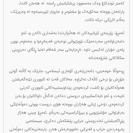
کەمتر توندئاژۆ وەک مەسعوود پزشکیانیش ڕاستە. لە هەمان کاتدا،
پارلەمان بووەتە سەکۆیەک بۆ مشتومڕ و جاروبار لێپرسینەوە لە وەزیرێک،
بەڵام کارێکی دیکە ناکات.
ئەمڕۆ، زۆرینەی ئێرانییەکان لە هەڵبژاردندا بەشداری ناکەن و، ئەو
دامەزراوانەی سەردەمێک نێوبژیوانی نوخبەی فەرمانڕەوا و جەماوەر بوون
پلەی خۆیان لەکیس داوە. ناڕەزایەتی سەر شەقام تەنیا ڕێگای دەربڕینی
سكالاکانی شارۆمەندانە.
ڕوحوڵڵا خومەینی، دامەزرێنەری کۆماری ئیسلامی، جارێک بە گاڵتە گوتی
شۆڕش بۆ نرخی کاڵەک نەکراوە. مەلاکان قەت لە ئابووری تێنەگەیشتن.
هەوڵەکانیان بۆ ئاشت کردنەوەی پێداویستییەکانی ئابووری کەرتی
تایبەت و ئەو نایەکسانییەی دروستی دەکەن لەگەڵ داواکانیان بۆ بەرز
کردنەوەی دۆخی ژیانی هەژاران بووەتە هۆی دروست بوونی دەوڵەتێکی
بەرفراوانی خۆشبژیویی و بیرۆکراسییەکی بەربڵاو. ئەمڕۆ چینی هەژار
پێڕاگەیشتنی تەندروستی خراپی پێشکەش دەکرێ، سیستەمی
پەروەردەی خراپ و قەیرانی خانووبەرەش هەن. یارمەتییەکانی دەوڵەتی