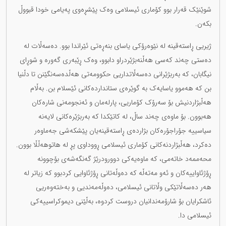
شوێنێک قەرار بوو کۆماری ئیسلامی وەک پێشڕەوی پەیامی خودا قبووڵ
بکەن.
ژیریی ڕاستەقینە لە نێوەرۆکی یاسای بنەڕەتی ئێراندا بوو. دەسەڵات لە
دەستی چەند کەسی هەڵنەبژێردراو دابوو، وەک ڕێبەری گەورە و شوڕای
نیگابان، کە بەربژێرانی دەسەڵاتداریی حکوومەتی هەڵدەسەنگێنن تا دڵنیا
بن کە هەموو یاسایەک بە گوێرەی ستانداردەکانی ئێسلام بن. بەڵام
هەڵبژاردنیش بۆ سەرۆک کۆماریی، پارلەمان و ئەنجومەنی شارەکان
هەبوون. بۆ ماوەی چەند ساڵ، لە کاتێکدا کە بەربژێرەکانی لایەنە
سیاسییە جۆراجۆرەکان بژاردەی ڕاستەقینەیان پێشکەشی جەماوەر
دەکرد، هەڵبژاردنەکانی کۆماری ئیسلامی ڕووداوی پڕ لە هاتوهەڵڵا بوون.
محەممەد خاتەمی، کە ماوەیەکی دوورودرێژ گەنگەشەی بۆچوونە
ڕۆژئاواییەکان و ئەو مەتەڵە کە دەوڵەتانی ڕۆژئاوایی کردبوو کە زیاتر لە
هەر دەسەڵاتێکی وڵاتانی ئیسلامی، دەوڵەمەندیی و بەختەوەریی
ئاشکرایان بۆ شارۆمەندانیان دروست کردوە، بەڵێنی دیموکراسییەکی
ئیسلامی دا.