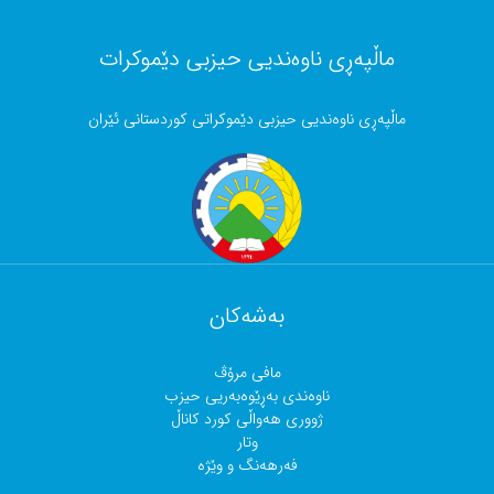
ماڵپەڕی ناوەندیی حیزبی دێموکرات
ماڵپەڕی ناوەندیی حیزبی دێموکراتی کوردستانی ئێران
بەشەکان
مافی مرۆڤ
ناوەندی بەڕێوەبەریی حیزب
ژووری هەواڵی کورد کاناڵ
وتار
فەرهەنگ و وێژە