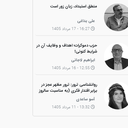
منطق استبداد، زبان زور است
علی بداغی
16:27 - 17 مرداد 1405
حزب دموکرات؛ اهداف و وظایف آن در
شرایط کنونی!
ابراهیم لاجانی
12:55 - 16 مرداد 1405
روانشناسی ترور: ترور مظهر عجز در
برابر اقتدار فکری (به مناسبت سالروز
ترور فیزیکی رهبر کاریزماتیک ملت
آسو ساعدی
کورد، دکتر عبدالرحمان قاسملو)
13:32 - 11 مرداد 1405