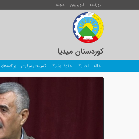
روزنامە
تلویزیون
مجلە
کوردستان میدیا
خانە
اخبار
حقوق بشر
کمیتەی مرکزی
برنامەهای 