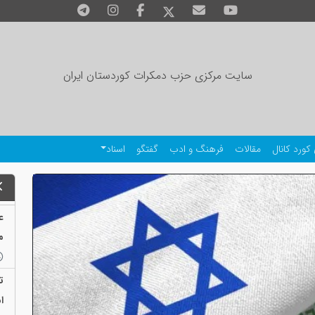
سایت مرکزی حزب دمکرات کوردستان ایران
کورد کانال
مقالات
فرهنگ و ادب
گفتگو
اسناد
ع
م
ت
ا