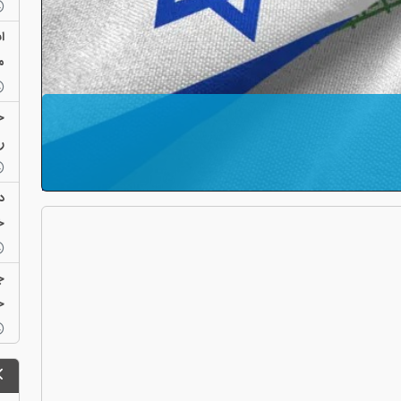
ا
م
ر
د
خ
ج
ح