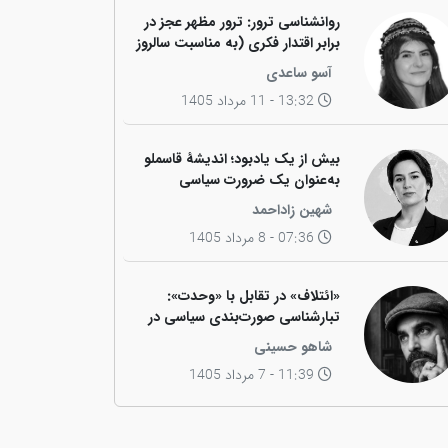
روانشناسی ترور: ترور مظهر عجز در
برابر اقتدار فکری (به مناسبت سالروز
ترور فیزیکی رهبر کاریزماتیک ملت
آسو ساعدی
کورد، دکتر عبدالرحمان قاسملو)
13:32 - 11 مرداد 1405
بیش از یک یادبود؛ اندیشهٔ قاسملو
به‌عنوان یک ضرورت سیاسی
شهین زاداحمد
07:36 - 8 مرداد 1405
«ائتلاف» در تقابل با «وحدت»:
تبارشناسی صورت‌بندی سیاسی در
جامعه کوردی
شاهو حسینی
11:39 - 7 مرداد 1405