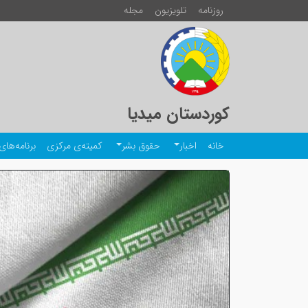
روزنامە
تلویزیون
مجلە
کوردستان میدیا
خانە
اخبار
حقوق بشر
کمیتەی مرکزی
برنامەهای 