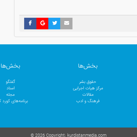
بخش‌ها
بخش‌ها
حقوق بشر
گفتگو
مرکز هیات اجرایی
اسناد
مقالات
مجلە
فرهنگ و ادب
برنامەهای کورد کا
©
2026 Copyright:
kurdistanmedia.com