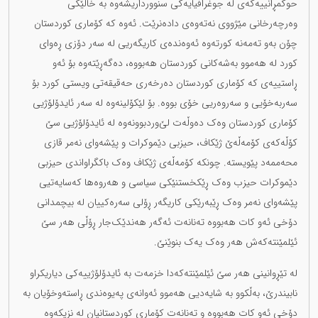
حوکمڕانییەکەی لە جوغرافیایەکی سنوورداریشەوە بە خاڵێکی
وەرچەرخانی مێژووی نەتەوەی دادەنرێت. ئەوە کە کۆماری کوردستان
چۆن بەو تەمەنە کورتەوە ئەوەندەی کاریگەریی لە سەر دۆزی ڕەوای
کورد لە هەموو بەشەکانی کوردستان هەبووە، دەگەڕێتەوە بۆ ئەو
ڕاستییەی کە کۆماری کوردستان دەرخەری حەقیقەتی ویستی کورد بۆ
سەربەخۆیی و سەروەریی خۆی بووە. بۆ لێکۆلینەوە لە سەر ئایدۆلۆژیی
کۆماری کوردستان وەک دەوڵەت لێ‌وردبوونەوە لە ئایدۆلۆژیی سێ
کۆڵەکەی کۆمەڵەێ ژێکاف، حیزبی دێموکرات و پێشەوای نەمر قازی
محەممەد پێویستە. چونکە کۆمەڵەی ژێکاف وەک باکگراواندی حیزبی
دێموکرات حیزب وەک ڕێکخستنێکی سیاسی و هەروەها کەسایەتیی
پێشەوای نەمر وەک ڕێبەرێکی کاریگەر ڕۆلی سەرەکییان لە بیچمدانی
دۆخی ئەو کات هەبووە تەنانەت ئەگەر هەندێک‌جار ڕۆڵی هەر سێ
ئێلمێنتەکەش هەر وەک یەک بنوێنێ.
لە تێڕوانینی هەر سێ ئێلمێنتەکەدا خزمەت بە ئایدۆلۆژییەکی دیاریکراو
نابیندرێ، بەڵکوو بە شایەدیی هەموو ئەوانەی پەیوەندی ڕاستەوخۆیان بە
دۆخی ئەو کات هەبووە و تەنانەت کۆماری کوردستانیان لە نزیکەوە