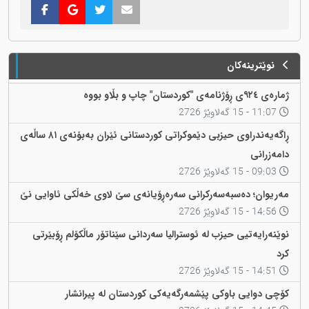
نوێترینەکان
ژمارەی ٩٢٤ی ڕۆژنامەی "کوردستان" چاپ و بڵاو بووە
11:07 - 15 گەلاوێژ 2726
ڕاگەیەندراوی حیزبی دێموکراتی کوردستانی ئێران بەبۆنەی ٨١ ساڵەی
دامەزرانی
09:03 - 15 گەلاوێژ 2726
مەریوان؛ دەسبەسەرکرانی سەرەڕۆیانەی سێ لاوی خەڵکی ئاوایی نێ
14:56 - 15 گەلاوێژ 2726
نوێنەرایەتیی حیزب لە ئوسترالیا سەردانی سێناتۆر ماڵکۆلم ڕۆبێرتی
کرد
14:51 - 15 گەلاوێژ 2726
کۆچی دوایی باوکی پێشمەرگەیەکی کوردستان لە پیرانشار