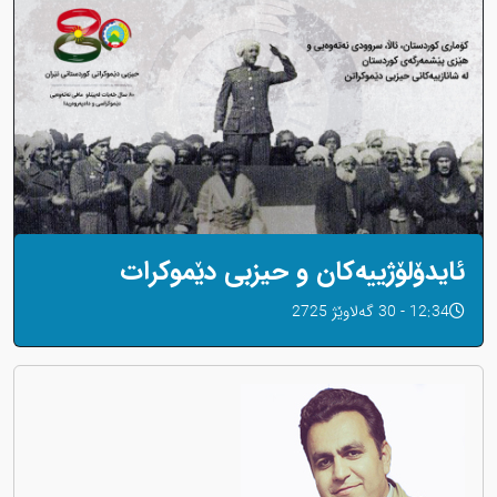
ئایدۆلۆژییەکان و حیزبی دێموکرات
12:34 - 30 گەلاوێژ 2725