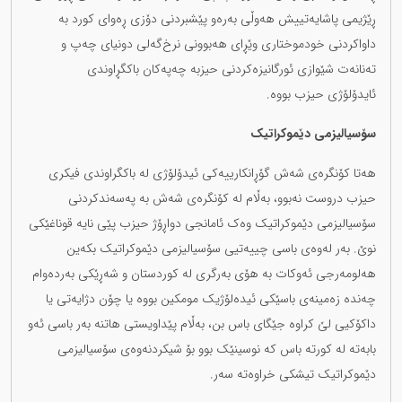
ڕێژیمی پاشایەتییش هەوڵی بەرەو پێشبردنی دۆزی ڕەوای کورد بە
داواکردنی خودموختاری وێڕای هەبوونی نرخ‌گەلی دونیای چەپ و
تەنانەت شێوازی ئورگانیزەکردنی حیزبە چەپەکان باکگڕاوندی
ئایدۆلۆژی حیزب بووە.
سۆسیالیزمی دێموکراتیک
هەتا کۆنگرەی شەش گۆڕانکارییەکی ئیدۆلۆژی لە باکگراوندی فیکری
حیزب دروست نەبوو، بەڵام لە کۆنگرەی شەش بە پەسەندکردنی
سۆسیالیزمی دێموکراتیک وەک ئامانجی دواڕۆژ حیزب پێی نایە قوناغێکی
نوێ. بەر لەوەی باسی چییەتیی سۆسیالیزمی دێموکراتیک بکەین
هەلومەرجی ئەوکات بە هۆی بەرگری لە کوردستان و شەڕێکی بەردەوام
چەندە زەمینەی باسێکی ئیدەلۆژیک مومکین بووە یا چۆن دژایەتی یا
داکۆکیی لێ کراوە جێگای باس بن، بەڵام پێداویستی هاتنە بەر باسی ئەو
بابەتە لە کورتە باس کە نوسینێک بوو بۆ شیکردنەوەی سۆسیالیزمی
دێموکراتیک تیشکی خراوەتە سەر.