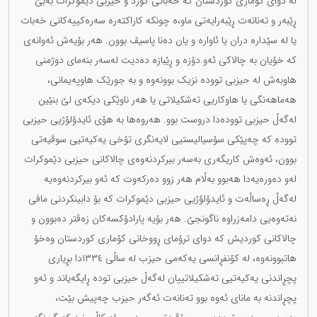
لە دوای کۆماری کوردستان کە خەباتی کورد و حیزبی دێموکرات بەبێ
ڕێبەر و تەنانەت ڕێبەرایەتی ماو،ە چونکە کاراکتەرە سەرەکییەکانی خەبات
یا لە سێدارە دران یا ئاوارە و یان دەنا پاسیڤ بوون. هەر بۆیەش ئەوانەی
کە خۆیان بە چالاکی ئەو دۆزە و ڕێبازە دەدیت لەسەر بنەمای دوژمنی
هاوبەش لە حیزبی توودە نزیک بوونەوە و بە جورێک هاوپەیمانی،
هەماهەنگی یا هاوکاریی تەشکیلاتی یا هەر ناوێکی دیکەی لێ بنێین
لەگەڵ حیزبی توودەدا دروست بوو. هەروەها بە هۆی ئایدۆلۆژیی حیزبی
توودە کە چەپێکی سۆسیالیستیی لایەنگری تۆخی یەکیەتیی سوڤیەتی
بوون، ئەوەش کاریگەری بەسەر بیرکردنەوەی چالاکانی حیزبی دێموکرات
لەو دەورەیەدا هەبوو بەڵام هەر زوو دەرکەوت کە ئەو بیرکردنەوەیە
لەگەڵ ڕەساڵەت و ئایدۆلۆژیی حیزبی دێموکرات کە بۆ دابینکردنی مافی
نەتەوەیی دامەزراوە ناگونجێ. هەر بۆیە پارادۆکسەکان زەقتر دەبوون و
چالاکانی کوردیش کە دوای ترۆمای ڕووخانی کۆماری کوردستان وەخۆ
هاتبوونەوە، لە کۆنفڕانسی یەکەمی حیزب لە ساڵی ١٣٣٤دا بڕیاری
پچڕاندنی یەکیەتیی تەشکیلاتییان لەگەڵ حیزبی تودە ڕایگەیاند و ئەو
پچڕاندنە بە مانای ئەوە بوو تەنانەت ئەگەر حیزب چەپیش بێت،