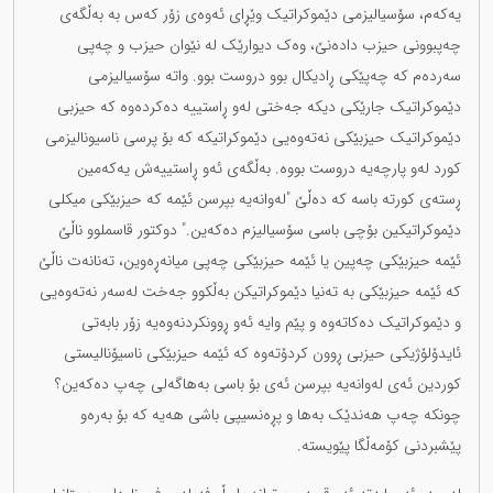
یەکەم، سۆسیالیزمی دێموکراتیک وێڕای ئەوەی زۆر کەس بە بەڵگەی
چەپبوونی حیزب دادەنێ، وەک دیوارێک لە نێوان حیزب و چەپی
سەردەم کە چەپێکی ڕادیکال بوو دروست بوو. واتە سۆسیالیزمی
دێموکراتیک جارێکی دیکە جەختی لەو ڕاستییە دەکردەوە کە حیزبی
دێموکراتیک حیزبێکی نەتەوەیی دێموکراتیکە کە بۆ پرسی ناسیونالیزمی
کورد لەو پارچەیە دروست بووە. بەڵگەی ئەو ڕاستییەش یەکەمین
ڕستەی کورتە باسە کە دەڵێ "لەوانەیە بپرسن ئێمە کە حیزبێکی میکلی
دێموکراتیکین بۆچی باسی سۆسیالیزم دەکەین." دوکتور قاسملوو ناڵێ
ئێمە حیزبێکی چەپین یا ئێمە حیزبێکی چەپی میانەڕەوین، تەنانەت ناڵێ
کە ئێمە حیزبێکی بە تەنیا دێموکراتیکن بەڵکوو جەخت لەسەر نەتەوەیی
و دێموکراتیک دەکاتەوە و پێم وایە ئەو ڕوونکردنەوەیە زۆر بابەتی
ئایدۆلۆژیکی حیزبی ڕوون کردۆتەوە کە ئێمە حیزبێکی ناسیۆنالیستی
کوردین ئەی لەوانەیە بپرسن ئەی بۆ باسی بەهاگەلی چەپ دەکەین؟
چونکە چەپ هەندێک بەها و پڕەنسیپی باشی هەیە کە بۆ بەرەو
پێشبردنی کۆمەڵگا پێویستە.