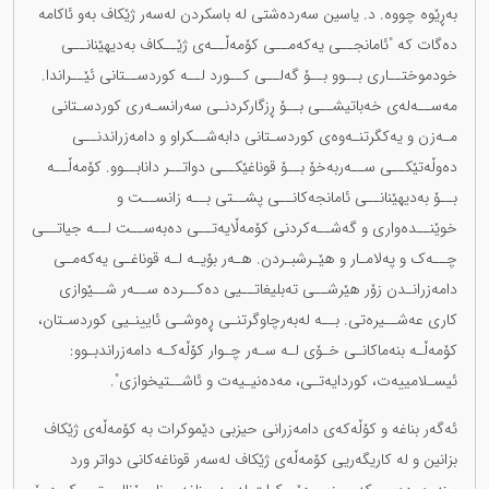
بەڕێوە چووە. د. یاسین سەردەشتی لە باسکردن لەسەر ژێکاف بەو ئاکامە
دەگات کە "ئامانجــی یەکەمــی کۆمەڵــەی ژێــکاف بەدیهێنانــی
خودموختــاری بــوو بــۆ گەلــی کــورد لــە کوردســتانی ئێــراندا.
مەســەلەی خەباتیشــی بــۆ ڕزگارکردنـی سەرانسـەری کوردسـتانی
مـەزن و یەکگرتنـەوەی کوردسـتانی دابەشــکراو و دامەزراندنــی
دەوڵەتێکــی ســەربەخۆ بــۆ قوناغێکــی دواتــر دانابــوو. کۆمەڵــە
بــۆ بەدیهێنانــی ئامانجەکانــی پشــتی بــە زانســت و
خوێنــدەواری و گەشــەکردنی کۆمەڵایەتــی دەبەســت لــە جیاتــی
چــەک و پەلامـار و هێـرشبـردن. هـەر بۆیـە لـە قوناغـی یەکەمـی
دامەزرانـدن زۆر هێرشــی تەبلیغاتــیی دەکــردە ســەر شــێوازی
کاری عەشــیرەتی. بــە لەبەرچاوگرتنـی ڕەوشـی ئایینـیی کوردسـتان،
کۆمەڵـە بنەماکانـی خـۆی لـە سـەر چـوار کۆڵەکـە دامەزراندبـوو:
ئیسـلامییەت، کوردایەتـی، مەدەنیـیەت و ئاشــتیخوازی".
ئەگەر بناغە و کۆڵەکەی دامەزرانی حیزبی دێموکرات بە کۆمەڵەی ژێکاف
بزانین و لە کاریگەریی کۆمەڵەی ژێکاف لەسەر قوناغەکانی دواتر ورد