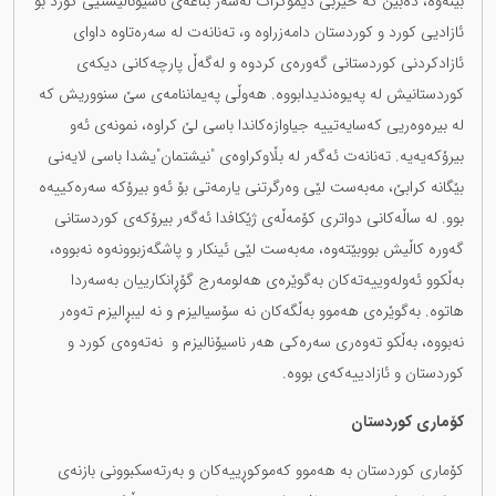
بینەوە، دەبین کە حیزبی دێموکرات لەسەر بناغەی ناسیۆنالیستیی کورد بۆ
ئازادیی کورد و کوردستان دامەزراوە و، تەنانەت لە سەرەتاوە داوای
ئازادکردنی کوردستانی گەورەی کردوە و لەگەڵ پارچەکانی دیکەی
کوردستانیش لە پەیوەندیدابووە. هەوڵی پەیماننامەی سێ سنووریش کە
لە بیرەوەریی کەسایەتییە جیاوازەکاندا باسی لێ کراوە، نمونەی ئەو
بیرۆکەیەیە. تەنانەت ئەگەر لە بڵاوکراوەی "نیشتمان"یشدا باسی لایەنی
بێگانە کرابێ، مەبەست لێی وەرگرتنی یارمەتی بۆ ئەو بیرۆکە سەرەکییەە
بوو. لە ساڵەکانی دواتری کۆمەڵەی ژێکافدا ئەگەر بیرۆکەی کوردستانی
گەورە کاڵیش بووبێتەوە، مەبەست لێی ئینکار و پاشگەزبوونەوە نەبووە،
بەڵکوو ئەولەوییەتەکان بەگوێرەی هەلومەرج گۆڕانکارییان بەسەردا
هاتوە. بەگوێرەی هەموو بەڵگەکان نە سۆسیالیزم و نە لیبڕالیزم تەوەر
نەبووە، بەڵکو تەوەری سەرەکی هەر ناسیۆنالیزم و نەتەوەی کورد و
کوردستان و ئازادییەکەی بووە.
کۆماری کوردستان
کۆماری کوردستان بە هەموو کەموکوڕییەکان و بەرتەسکبوونی بازنەی