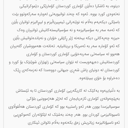
دیتوە، بە ئاشکرا دەڵێن کۆماری کوردستان کۆمارێکی دێموکراتیکی
نەتەوەی کورد بووە. ئەوە کە چەند توانیویەتی لەوبارە سەرکەوتوو بێت
باسێکی دیکەیەم بەڵام نە نوێنەرانی ئیمپیریاڵیزم و لیبڕالیزم توانیان بڵێن
کە ئەمە سەر بە سۆسیالیزمە و نە سۆسیالیستەکانیش توانییان وەک
حیزبە چەپەکانی دیکە بیخەنە ژێر ڕکێڤی خۆیان و نەیاندەتوانیش بڵێن
کە ئەو کۆمارە سەر بە ئەمریکا و بریتانیایە. تەنانەت هەمووشیان گلەییان
هەبوو لە سیاسەتی سەربەخۆیی کۆماری کوردستان و کۆماری
کوردستانیش دەیهەویست لە نێوان سیاسەتی زلهێزان شوێنێک بۆ کورد و
کوردستان لە دونیای پاش شەڕی جیهانی دووەمدا کە نەزمەکەی ڕێک
دەخراوە بۆ خۆی ببینێتەوە.
بە دڵنیاییەوە یەکێک لە کاریگەریی کۆماری کوردستان تا بە ئێستاش
بەپێچەوانەی کۆماری ئازەربایجان کە لەژێر هەژموونیی بلۆکی
سوسیالیزمدا بوون هەر ئەو ڕاستییە بوو کە کۆماری کوردستان هەڵقوڵاوی
ناسیونالیزمی کوردان بوو. هەر چەند بەشێک لە لێکۆلەران کەموکوڕیی
ئەو ناسیۆنالیزمە زیاتریش زەق بکەنەوە بەڵام ناتوانن ئینکاری