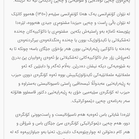
پەیڕەوی چەپی توەدەیی و سۆڤیەتی و چەپی ڕادیکاڵی نیە کە گرینگە.
لە نێوان کۆنفڕانسی یەک هەتا کۆنفڕانسی سێیەم (١٣٥٠) هەموو کاتێک
لە نێوان باڵی ڕاست و چەپی حیزبدا مشتومڕی جیدی هەبووە، لێرەدا
پێویستە ئاماژە بەو ڕاستیەش بکەین مشتومڕی یا ناکۆکییەکان چەندە
تەشکیلاتی یا ئایدۆلوژیک بوون یا چەندە ڕەنگدانەوەی بیرکردنەوەی
بەدەنە یا ناکۆکیی ڕێبەرایەتی بوون هەر بۆخۆی جێگای باسە؛ چونکە تا بە
ئەمڕۆش زۆر جار ناکۆکییەکانی تەشکیلاتی بۆ ئەوەی ڕەواییان پێ بدرێ
بە شێوەیەکی دیکە نیشان دەدرێن. بەڵام ئەگەر وا دابنێین کە ئەو
ململانێیە ململانێیەکی ئایدۆلوژیکییش بووە ئەوە کۆنگرەی دووی حیزب
بە ڕێبەرایەتیی عەبدوڵڵا ئیسحاقیی ڕاستی ناسیونالیستی بەستراوە و
حیزب لە کۆنگرەی سێیەمیی خۆی بە ڕێبەرایەتیی دکتور قاسملوو هاتۆتە
سەر بەرنامەی چەپی دێمموکراتیک.
لێرەدا شایانی باس ئەوەیە هەم ناسیۆنالیست و ڕاست‌بوونی کۆنگرەی
دوو، هەم چەپی دێموکراتیکی کۆنگرەی سێ جێگای باس و شرۆڤن و
هەر کام دەتوانن لە چوارچێوەیەک دابندرێ، تەنیا بەو جیاوازییەوە کە لە