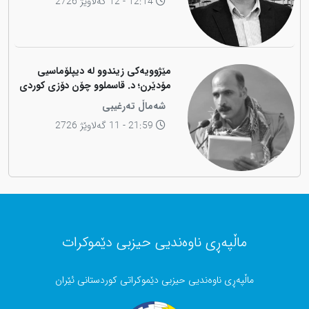
12:14 - 12 گەلاوێژ 2726
مێژوویەکی زیندوو لە دیپلۆماسیی
مۆدێرن؛ د. قاسملوو چۆن دۆزی کوردی
لە شاخەوە گواستەوە بۆ ناوەندە
شەماڵ تەرغیبی
بڕیاردەرەکانی جیهان؟
21:59 - 11 گەلاوێژ 2726
ماڵپەڕی ناوەندیی حیزبی دێموکرات
ماڵپەڕی ناوەندیی حیزبی دێموکراتی کوردستانی ئێران