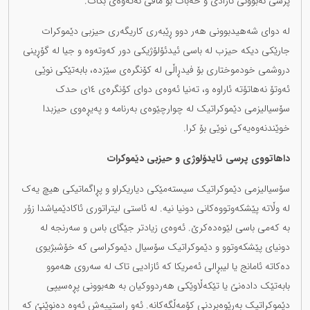
پرسی نەبوونی ئازادی و خەبات بۆ مافی نەتەوەی بکات.
لە دوای شەهیدبوونی هەر دوو ڕێبەری کاریگەری حیزبی دێموکرات
جارێکی دیکە حیزب لە باسی ئیدئۆلۆژیکی دور کەوتەوە و جیا لە گۆڕینی
دروشمی خودموختاری بۆ فیدڕاڵی لە کۆنگرەی سێزدە، بابەتێکی نوێی
ئەوتۆ نەهاتۆتە ئاراوە و، تەنیا ئەوەی دوای کۆنگرەی ١٤ی حدک
سۆسیالیزمی دێموکراتیک لە چوارچێوەی بەرنامە و پەیڕەوی حیزبدا
خوێندنەوەیەکی نوێی بۆ کرا.
داهاتووی پرسی ئایدۆلوژی و حیزبی دێموکرات
سۆسیالیزمی دێموکراتیک سیستەمێکی دیاریکراو و پڕاگماتیکی هیچ یەک
لە وڵاتە پێشکەوتووەکانی دونیا نیە. لە ئاستی لیتراتوری ئاکادێمیاشدا زۆر
بە کەمی باسی لێوەدەکرێ. ئەوەی زیادتر جێگای باس و سەرنجە لە
دونیای پێشکەوتوو و دێموکراتیک سۆسیال دێموکراسی کە خۆشبژیوی
دەکاتە ئامانج یا لیبڕالی ئەمریکا کە ئازادیی تاک لە سەروی هەموو
بابەتێک دادەنێ یا تێکەڵاوێکی هەردووکیان بە هەبوونی پڕەسیپی
دێموکراتیک بەڕێوەبردنی کۆمەڵگەکانە. ئەو ڕاستییەش ئەوە دەنوێنێ کە