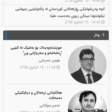
14:45 - 15 گەلاوێژ 2726
کچە وەرزشوانێکی ڕۆژهەڵاتی کوردستان لە پاڵەوانێتیی جیهانیی
تێکواندۆدا میداڵی زیوی بەدەست هێنا
14:42 - 15 گەلاوێژ 2726
وتار
خوێندنەوەیەک بۆ بەشێک لە کتێبی
"ڕەشەشەو و سەربازانی ون"
هێمن مەردانی
11:43 - 13 گەلاوێژ 2726
هەڵکشانی نرخەکان و دیالێکتیکی
دەسەڵات
ئەمیر سوڵتانی