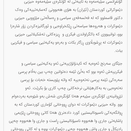
کۆنفڕانسی سێیەمەوە بە تایبەتی لە کۆنگرەی سێیەمەوە حیزبی
دێموکراتی کوردستان (ئێران) بە هۆی هەبوونی کەسایەتییەکی وەک
دکتور قاسملوو کە لە فەلسەفەی سیاسی و ڕەساڵەتی مێژوویی حیزبی
دێموکرات و هەروەها سیاسەتی ڕێکخراوەیی و ئورگانیزەکردن زۆر شارەزا
بوو، توانیبووی کە باکگراواندی فیکری و ڕیزەکانی تەشکیلاتیی حیزبی
دێموکرات لە پڕشوبڵاوی ڕزگار بکات و بەرەو یەکیەتیی سیاسی و فیکریی
ببات.
جێگای سەرنج ئەوەیە کە ئایدۆلۆژییەتی ئەو یەکیەتیی سیاسی و
فیکرییەش ئەوە بوو کە بەڵێ ئێمە دەتوانین چەپ بین بەڵام پرسی
سەرەکی ئێمە پرسی نەتەوەییە کە واتە پێویستە خەبات بۆ پرسی
نەتەوەیی بە بەکارهێنانی نرخەکانی چەپ کاری بۆ بکرێت. ئەو
تێڕوانینەی کۆنگرەی سێیەم هەتا کۆنگرەی شەش بەو شێوەیە بەردەوام
بوو. واتە حیزبی دێموکرات لە دوای ڕووخانی کۆماری کوردستان کە بە
ڕوانگەیەکی ناسیونالیستیی کورد دادەنرێ هەتا کاتی ڕووخانی ڕێژیمی
پاشایەتی جاری وا هەبووە ناسیۆنالیستی ڕاست و جاری وا هەبووە چەپی
ڕادیکاڵ و جاری واش هەبووە چەپی دێموکرات بووە و لە کاتی ڕووخانی