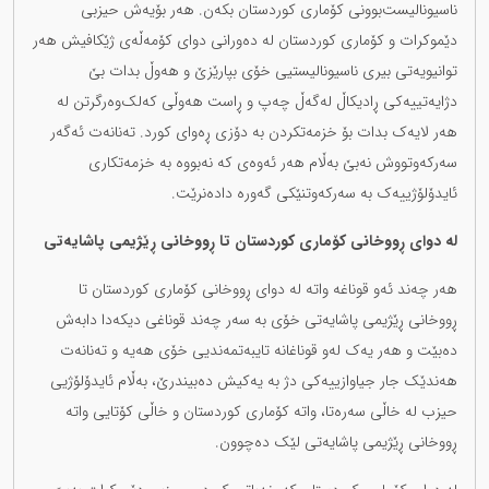
ناسیونالیست‌بوونی کۆماری کوردستان بکەن. هەر بۆیەش حیزبی
دێموکرات و کۆماری کوردستان لە دەورانی دوای کۆمەڵەی ژێکافیش هەر
توانیویەتی بیری ناسیونالیستیی خۆی بپارێزێ و هەوڵ بدات بێ
دژایەتییەکی ڕادیکاڵ لەگەڵ چەپ و ڕاست هەوڵی کەلک‌وەرگرتن لە
هەر لایەک بدات بۆ خزمەتکردن بە دۆزی ڕەوای کورد. تەنانەت ئەگەر
سەرکەوتووش نەبێ بەڵام هەر ئەوەی کە نەبووە بە خزمەتکاری
ئایدۆلۆژییەک بە سەرکەوتنێکی گەورە دادەنرێت.
لە دوای ڕووخانی کۆماری کوردستان تا ڕووخانی ڕێژیمی پاشایەتی
هەر چەند ئەو قوناغە واتە لە دوای ڕووخانی کۆماری کوردستان تا
ڕووخانی ڕێژیمی پاشایەتی خۆی بە سەر چەند قوناغی دیکەدا دابەش
دەبێت و هەر یەک لەو قوناغانە تایبەتمەندیی خۆی هەیە و تەنانەت
هەندێک جار جیاوازییەکی دژ بە یەکیش دەبیندرێ، بەڵام ئایدۆلۆژیی
حیزب لە خاڵی سەرەتا، واتە کۆماری کوردستان و خاڵی کۆتایی واتە
ڕووخانی ڕێژیمی پاشایەتی لێک دەچوون.