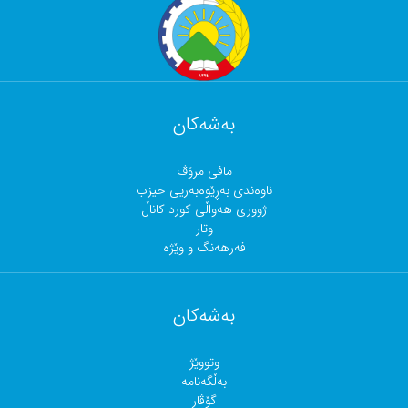
بەشەکان
مافی مرۆڤ
ناوەندی بەڕێوەبەریی حیزب
ژووری هەواڵی کورد کاناڵ
وتار
فەرهەنگ و وێژە
بەشەکان
وتووێژ
بەڵگەنامە
گۆڤار