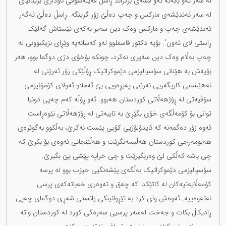
لە سەر ئەو بابەتە ئەو قسەی برتراند ڕاسڵ فەیلەسوفی ناوداری بریتانیای
لە سەر ئەندێشەی مارکس و چەپ دەڵێ زۆر گرینگە. ڕاسڵ دەڵێ ئەگەر
ئەندێشەی چەپ و مارکس وەک دین سەیر نەکەی ئێستاش گەلێک
ڕاستی لای ئەون". بۆیە دکتور قاسملوو لەو کەسانەیە وێڕای نزیکبوونی لە
چەپ بەڵام وەک دین سەیری نەکرد، چونکە بۆخۆی دژی دوگما بوو، هەر
بۆیەش بە هێنانی سۆسیالیزمی دێموکراتیک ڕۆڵێکی زۆر ئەرێنی لە
نەهێشتنی کاریگەریی نەرێنی پەیڕەویی بێ ئەملاو ئەولای کۆمۆنیزمی
سۆڤیەتی لە ڕۆژهەڵاتی کوردستان هەبوو. ئەو ڕۆڵە کەم چەپی دونیا
توانی بۆ کۆمەڵگەی خۆی بگێڕێ بە تایبەتی لە ڕۆژهەڵاتی نێوەڕاست
ئەوە زۆر دەگمەنە کە ئایدۆلۆژیی کۆپی پێست نەکرێ، بەڵکوو بەگوێرەی
هەلومەرجی کوردستان هەڵبسەنگرێت و هەڵێنجانی ئەوەی بۆ بکرێ کە
چی باشە کەڵکی لێ وەربگیرێت و چی خراپە پێشی پێ بگیرێ.
سۆسیالیزمی دێموکراتیک بەڵگەی پێشەنگیی حیزب بوو لە پرسە
کۆمەڵایەتیەکان لە کاتێکدا کە چەق و تەوەری خەباتەکەی پرسی
نەتەوەییە. ئەوەش وای کرد بە تێڕوانینکی زانستی شەڕی دوگمای چەپی
ڕادیکاڵ بکات و جەخت لەسەر پرسیی سەرەکی کورد لە کوردستان واتە