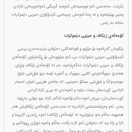
بکرێت. مەبەستی ئەو نووسینەش ئەوەیە گرینگی ئەولەوییەتی ئازادی
وەبیر بهێنێتەوە و لە پەنا ئەوەش چییەتیی ئایدۆلۆژی حیزبی دێموکرات
بخاتە بەر باس.
کۆمەڵەی ژێکاف و حیزبی دێموکرات
بێگومان گەڕانەوە بۆ مێژوو و قوناغەکانی دەتوانن یاریدەدەری پرسی
ئایدۆلۆژیی حیزبی دێموکرات بن، ئەو مێژووەش بۆ ڕێکخراوی کۆمەڵەی
ژێکاف و حیزبی دێموکرات دەگەڕێتەوە. بەر لە کۆمەڵەی ژێکاف وێڕای
هەندێ جووڵانەوەی کاتیی بچووک و گەورە ئێمە دوو شۆڕشی شێخ
عوبەیدوكڵا و شۆڕشی سمکۆ دەبینین، کە بناغەی هزریی ئەوان لەسەر
ئازادیی کوردستان بنیات نراوە و ئەوەندی لە بیری ئازادکردنی
کوردستان‌دان، بیریان لەوە نەکردۆتەوە ئەگەر ئازاد بوو چۆنی بەڕێوە
ببەن. ئەو وەپێشخستنی ئازادییە لە سەردەمی کۆمەڵەی ژێکافیش هەر
هەبووە، بەڵام بەو جیاوازییە لە کۆمەڵەی ژێکافدا ئەوە ڕێبەری کاریزما و
ئازا و زانا نیە کە دەتوانێ ئەو کارە بکات، بەڵکو وئەوە توێژی ڕووناکبیر و
زانا و ڕێبەریی بەکۆمەڵە کە بە چەکی زانست دەتوانی ئەو کارە بکات.