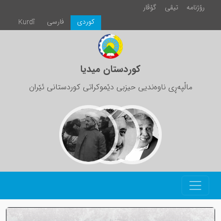
رۆژنامە
تیڤی
گۆڤار
كوردی
فارسی
Kurdî
کوردستان میدیا
ماڵپەڕی ناوەندیی حیزبی دێموکراتی کوردستانی ئێران