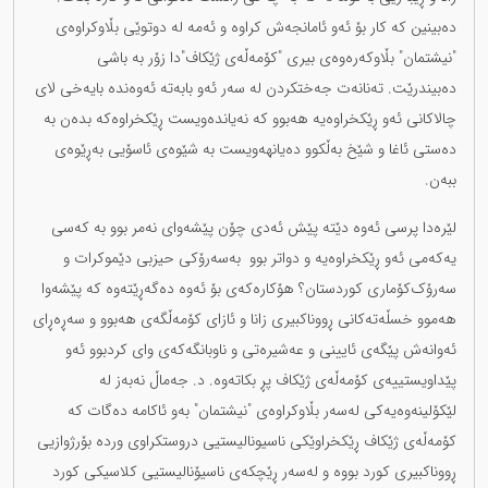
دەبینین کە کار بۆ ئەو ئامانجەش کراوە و ئەمە لە دوتوێی بڵاوکراوەی
"نیشتمان" بڵاوکەرەوەی بیری "کۆمەڵەی ژێکاف"دا زۆر بە باشی
دەبیندرێت. تەنانەت جەختکردن لە سەر ئەو بابەتە ئەوەندە بایەخی لای
چالاکانی ئەو ڕێکخراوەیە هەبوو کە نەیاندەویست ڕێکخراوەکە بدەن بە
دەستی ئاغا و شێخ بەڵکوو دەیانهەویست بە شێوەی ئاسۆیی بەڕێوەی
ببەن.
لێرەدا پرسی ئەوە دێتە پێش ئەدی چۆن پێشەوای نەمر بوو بە کەسی
یەکەمی ئەو ڕێکخراوەیە و دواتر بوو بەسەرۆکی حیزبی دێموکرات و
سەرۆک‌کۆماری کوردستان؟ هۆکارەکەی بۆ ئەوە دەگەڕێتەوە کە پێشەوا
هەموو خسڵەتەکانی ڕووناکبیری زانا و ئازای کۆمەڵگەی هەبوو و سەڕەڕای
ئەوانەش پێگەی ئایینی و عەشیرەتی و ناوبانگەکەی وای کردبوو ئەو
پێداویستییەی کۆمەڵەی ژێکاف پڕ بکاتەوە. د. جەماڵ نەبەز لە
لێکۆلینەوەیەکی لەسەر بڵاوکراوەی "نیشتمان" بەو ئاکامە دەگات کە
کۆمەڵەی ژێکاف ڕێکخراوێکی ناسیونالیستیی دروستکراوی وردە بۆرژوازیی
ڕووناکبیری کورد بووە و لەسەر ڕێچکەی ناسیۆنالیستیی کلاسیکی کورد