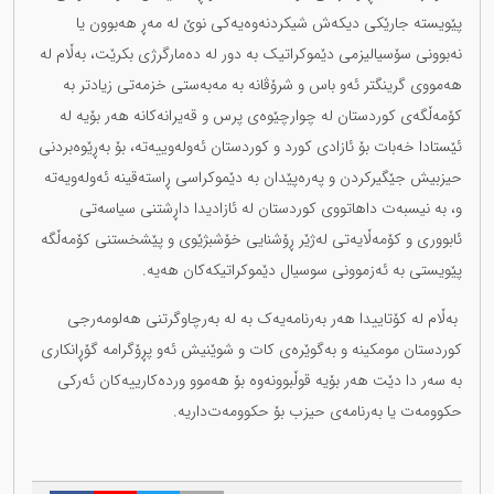
پێویستە جارێکی دیکەش شیکردنەوەیەکی نوێ لە مەڕ هەبوون یا
نەبوونی سۆسیالیزمی دێموکراتیک بە دور لە دەمارگرژی بکرێت، بەڵام لە
هەمووی گرینگتر ئەو باس و شرۆڤانە بە مەبەستی خزمەتی زیادتر بە
کۆمەڵگەی کوردستان لە چوارچێوەی پرس و قەیرانەکانە هەر بۆیە لە
ئێستادا خەبات بۆ ئازادی کورد و کوردستان ئەولەوییەتە، بۆ بەڕێوەبردنی
حیزبیش جێگیرکردن و پەرەپێدان بە دێموکراسی ڕاستەقینە ئەولەویەتە
و، بە نیسبەت داهاتووی کوردستان لە ئازادیدا داڕشتنی سیاسەتی
ئابووری و کۆمەڵایەتی لەژێر ڕۆشنایی خۆشبژێوی و پێشخستنی کۆمەڵگە
پێویستی بە ئەزموونی سوسیال دێموکراتیکەکان هەیە.
بەڵام لە کۆتاییدا هەر بەرنامەیەک بە لە بەرچاوگرتنی هەلومەرجی
کوردستان مومکینە و بەگوێرەی کات و شوێنیش ئەو پڕۆگرامە گۆڕانکاری
بە سەر دا دێت هەر بۆیە قوڵبوونەوە بۆ هەموو وردەکارییەکان ئەرکی
حکوومەت یا بەرنامەی حیزب بۆ حکوومەت‌داریە.