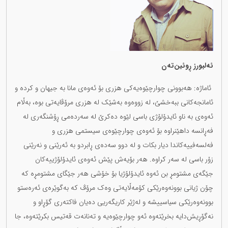
ئەلبورز ڕوئین‌تەن
ئاماژە: هەبوونی چوارچێوەیەکی هزری بۆ ئەوەی مانا بە جیهان و کردە و
ئامانجەکانی ببەخشێ، لە زووەوە بەشێک لە هزری مرۆڤایەتی بوە، بەڵام
ئەوەی بە ناو ئایدۆلۆژی باسی لێوە دەکرێ لە سەردەمی ڕۆشنگەری لە
فەڕانسە داهێنراوە بۆ ئەوەی چوارچێوەی سیستمی هزری و
فەلسەفییەکاندا دیار بکات و لە دوو سەدەی ڕابردو بە ئەرێنی و نەرێنی
زۆر باسی لە سەر کراوە. هەر بۆیەش پێش ئەوەی ئایدۆلۆژییەکان
جێگەی مشتومڕ بن ئەوە ئایدۆلۆژیا بۆ خۆشی هەر جێگای مشتومڕە کە
چۆن ژیانی بوونەوەرێکی کۆمەڵایەتی وەک مرۆڤ کە بەگوێرەی ئەرەستو
بوونەوەرێکی سیاسییشە و لەژێر کاریگەریی دەیان فاکتەری گۆڕاو و
نەگۆڕیش‌دایە بخرێتەوە ئەو چوارچێوەیە و تەنانەت قەتیس بکرێتەوە، جا