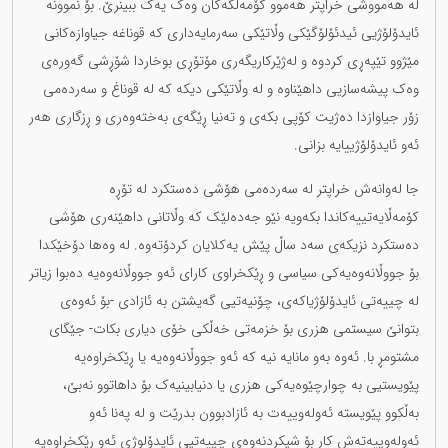
لە هەمووشی خراپتر هەموو کۆمەڵگەکان وەک یەک ببینرێ. بۆ نموونە
ئایدۆلۆژیی ئیدئۆلۆگێکی وڵاتێکی سەرمایەداری کە قوناغە جیاوازەکانی
مێژوو تێپەڕی کردوە و لەژێرکاریگەری مۆتۆڕی بوخاردا شۆڕشی گەورەی
وەک پیشەسازیی داهێناوە و لە وڵاتێکی دیکە کە لە قوناغ و سەردەمی
زۆر جیاوازدا دەژیت کۆپی بکەی و تەنیا ڕێگەی بەختەوەری و ڕزگاری هەر
ئەو ئایدۆلۆژییایە بزانی.
جا لەوانەش خراپتر لە سەردەمی هۆشی دەستکرد لە تۆڕە
کۆمەڵایەتییەکاندا بکەویە نێو جەدەلێک کە وڵاتانی داهێنەری هۆشی
دەستکرد نزیکەی سەد ساڵ پێش یەکلایان کردۆتەوە. لە وەها دۆخێکدا
بۆ جووڵانەوەیەکی سیاسی و ڕێکخراوی کارای ئەو جووڵانەوەیە دەبوا زیاتر
لە چییەتی ئایدۆلۆژیاکەی، چۆنیەتیی گەیشتن بە ئازادی -بۆ ئەوەی
بتوانێ سیستمی هزری بۆ خزمەتی خەڵکی خۆی دیاری بکات- جێگای
مشتومڕ با. ئەوە بەو مانایە نیە کە ئەو جووڵانەوەیە یا ڕێکخراوەیە
پێویستیی بە چوارچێوەیەکی هزری یا دنیابینیەک بۆ داهاتوو نەبێ،
بەڵکوو پێویستە ئەولەوییەت بە ئازادبوون بدرێت و لە پەنا ئەو
ئەولەوییەتەش کار بۆ شیکردنەوەی چییەتیی ئایدۆلوژی ئەو ڕێکخراوەیە