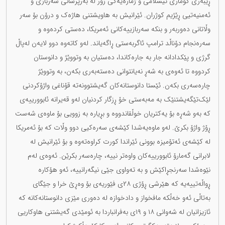
ڕێبەری کۆماری ئیسلامی و ژمارەیەکی زۆر لە بەرپرسانی ‏سەربازی و
ئەمنیەتیی ڕێژیم کوژران. ئێرانیش بە هاویشتنی هاژەک و درۆن بۆ سەر
وڵاتانی دەوربەر و ‏بنکە سەربازییەکانی ئەمریکا، دەستی کردەوە و
سەرەنجام دۆناڵد ترامپ ئاگربەستی ڕاگەیاند. لەو کاتەوە ‏دوو لایەن لەپاڵ
گرژی و پێکدادانە جار بە جارەکاندا، دەستیان بە وتووێژ و دانوستان
کردووە تا ئەوەی بە ‏شەڕ نەیانتوانی دەستەبەری بکەن، بە وتووێژ
چارەسەری بکەن. ئێستا دانوستانەکان گەیشتوونەتە قۆناغی ‏واژۆکردنی
لێک‌تێگەیشتنێک بە مەبەستی خۆ ڕزگار کردنیان لەو قەیرانە ئابوورییەی
کە بەو شەڕە بۆ ‏یەکتریان خوڵقاندووە و بڕیارە بە زوویی بۆ ماوەی شەست
ڕۆژ واژۆ بکرێ. لەو ماوەیەشدا کێشەی ‏سەرەکیی دوو وڵات کە بۆ ئەمریکا
لە کێشەی ئەتۆمیزە بوونی ئێراندا کورت کراوەتەوە و بۆ ئێرانیش لە
‏لابرانی گەمارۆ ئابوورییەکان واوەتر نییە، چارەسەر بکرێن. ئەوەی لەم
نێوەشدا سەرنجڕاکێش و بە تەواوی ‏جێی نیگەرانییە، ئەو هۆکارە
ڕواڵەتییەیە کە هێرشی ڕۆژی ٢٨ی فێوریەی بۆ وەڕێ خرا و جێگای
بەتاڵی ئەو ‏خەڵکە مافخواز و دادخوازە لە دەوری مێزی دانوستانەکانە کە
ئازیزانیان لە شەوانی ١٨ و ١٩ی بەفرانباردا ‏بە ئومێدی گەیشتنی هاوکاریی