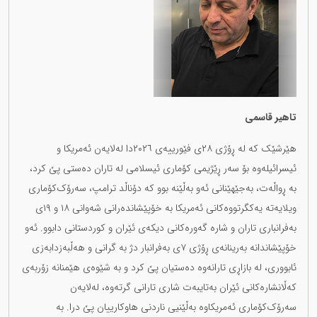
تاهیر قاسمی
هێرشێک کە لە ڕۆژی ٢٨ی فێورییەی ٢٠٢٦دا لەلایەن ئەمریکا و
ئیسرائیلەوە بۆ سەر ڕێژیمی کۆماری ‏ئیسلامی لە تاران دەستی پێ کرد،
بە ڕواڵەت، بەجێهێنانی ئەو بەڵێنە بوو کە دۆناڵد ترامپ، سەرۆک‌کۆماری
‏ویلایەتە یەکگرتووەکانی ئەمریکا بە خۆپێشاندەرانی شەوانی ١٨ و ١٩ی
بەفرانباری تاران و شارە ‏گەورەکانی دیکەی ئێران و کوردستانی دابوو. ئەو
خۆپێشاندانە بەرینانەی ڕۆژی ٧ی بەفرانبار دژ بە گرانی و ‏هەڵبەزدابەزی
ئابووری، لە بازاڕی تارانەوە دەستیان پێ کرد و بە شێوەی هێمنانە زۆربەی
کەڵانشارەکانی ‏ئێران بەتایبەت شاری تارانی گرتەوە، لەلایەن
سەرۆک‌کۆماری ئەمریکاوە بەڵێنیی ناردنی هاوکارییان پێ درا. ‏بە