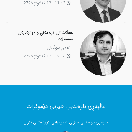
11:43 - 13 گەلاوێژ 2726
هەڵکشانی نرخەکان و دیالێکتیکی
دەسەڵات
ئەمیر سوڵتانی
12:14 - 12 گەلاوێژ 2726
ماڵپەڕی ناوەندیی حیزبی دێموکرات
ماڵپەڕی ناوەندیی حیزبی دێموکراتی کوردستانی ئێران