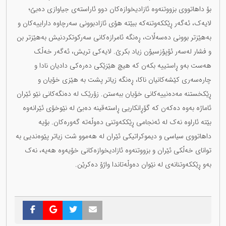
بۆ داهاتووی بزووتنەوە ئازادیخوازەکان ‏دوو ئاراستەی جیاوازی دەبێ؛
لایەک، ئەگەر ڕێککەوتنەکە ببێتە هۆی ئازادبوونی سەرچاوە داراییەکان و
‏بەهێزتر بوونی دەسەڵات، ڕەنگە ئامرازەکانی سەرکوتکردنیش بەهێزتر بن
و فشار لەسەر ئۆپۆزسیۆن زیاد ‏بکرێ. لایەکی تریش، ئەگەر خەڵک
هەست بەو ڕاستییە بکەن کە هیچ هێزێکی دەرەکی دادیان نادا و
‏چارەسەری کێشەکانیان ناکا، ڕەنگە زیاتر پشت بە هێزی خۆیان و
ڕێکخستنە مەدەنییەکانی خۆیان ببەستن. ‏زۆرێک لە دەنگەکانی نێو ئێران
ئاماژە بەوە دەکەن کە گۆڕانکاریی ڕاستەقینە دەبێ لە نێوخۆی ئێرانەوە
‏بێتە ئاراوە نەک لە ئەنجامی ڕێککەوتنی دەوڵەتە گەورەکان. بۆیە
داهاتووی سیاسی و دیموکراتیکی ئێران ‏لە هەموو شت زیاتر پێوەندیی بە
توانای خەڵکی ئێران و بزووتنەوە ئازادیخوازەکانی خۆیەوە هەیە، نەک
‏بەو ڕێککەوتنانەی لە نێوان دەوڵەتاندا واژۆ دەکرێن. ‏