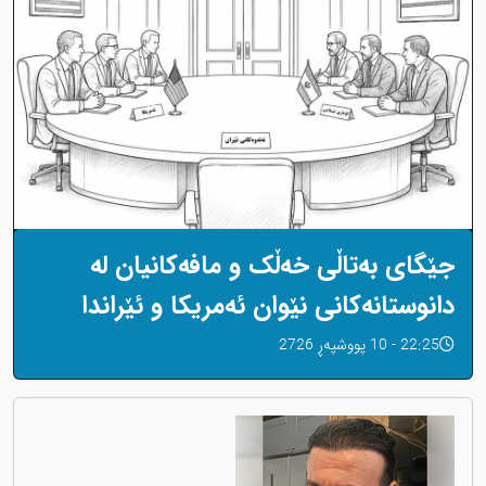
جێگای بەتاڵی خەڵک و مافەکانیان لە
دانوستانەکانی نێوان ئەمریکا و ئێراندا
22:25 - 10 پووشپەڕ 2726