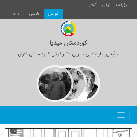
رۆژنامە
تیڤی
گۆڤار
كوردی
فارسی
Kurdî
کوردستان میدیا
ماڵپەڕی ناوەندیی حیزبی دێموکراتی کوردستانی ئێران