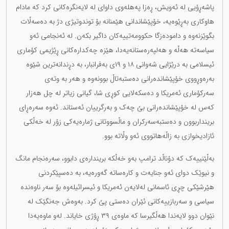
پاشەڕۆیی لە ئەویش، ڕەزا پەهلەوی داوای لە لایەنگرەکانی کرد کە مادام
هاوکاری بەڕێوەیە، ‏خۆپێشاندانی هێمنانە بۆ توندوتیژی دژ بە دەسەڵات
بگوێزنەوە و دامودەزگا حکوومەتییەکان داگیر بکەن. ‏لە ئەنجامی ئەو
سیاسەتە هەڵە و هەلپەرەستانەیەدا، هێزە چەکدارەکانی ڕێژیمی کۆماری
ئیسلامی بە ‏درێژایی شەوانی ١٨ و ١٩ی بەفرانبار، بە دڕندانەترین شێوە
بەرەوڕووی خۆپێشاندەرانی دەستبەتاڵ ‏بوونەوە و هەر بە وتەی
سەرکۆماری ئەمریکا و دەسکەلایی کوڕی شا، گیانی زیاتر لە چل هەزار
کەس لە ‏خۆپێشاندەرانی بێ چەک و بەرگرییان ئەستاند. ئەوە سەرەڕای
برینداربوون و دەستبەسەرکران و ‏ماڵسووتانی ژمارەیەکی زۆر لە خەڵکی
ئازادیخوازی بە زاڵەهاتووی ئەو وڵاتە بوو.
بەڵێنییەک کە دۆناڵد ترامپ بەو خەڵکە بریندارەی دابوو، سەرەنجام مانگ
و نیوێک دوای ئەو جنایەت و ‏کارەساتە گەورەیە، بە دەسپێکردنی
هێرشێکی چڕی ئاسمانی لەلایەن ئەمریکا و ئیسرائیلەوە بۆ سەر ‏ناوەندە
سیاسی و سەربازییەکانی ئێران دەستی پێ کرد. بەوەش جەنگێک لە
نێوان دوو لایەندا هەڵگیرسا ‏کە ماوەی ٣٩ ڕۆژی خایاند. لەو ماوەیەدا