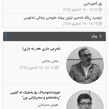
زۆر گەورەترن
14:22 - 16 گەلاوێژ 2726
ترامپ: ڕێگە نادەین ئێران ببێتە خاوەنی چەکی ئەتۆمی
14:19 - 16 گەلاوێژ 2726
وتار
شەڕعی ماری هەر بە داری!
عەلی بداغی
22:10 - 14 گەلاوێژ 2726
خوێندنەوەیەک بۆ بەشێک لە کتێبی
"ڕەشەشەو و سەربازانی ون"
هێمن مەردانی