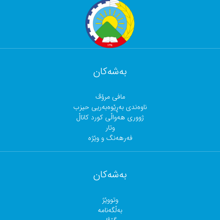
بەشەکان
مافی مرۆڤ
ناوەندی بەڕێوەبەریی حیزب
ژووری هەواڵی کورد کاناڵ
وتار
فەرهەنگ و وێژە
بەشەکان
وتووێژ
بەڵگەنامە