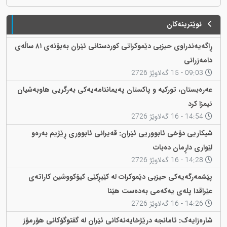
نوێترینەکان
ڕاگەیەندراوی حیزبی دێموکراتی کوردستانی ئێران بەبۆنەی ٨١ ساڵەی
دامەزرانی
09:03 - 15 گەلاوێژ 2726
عەرەبستان، تورکیە و پاکستان پەیماننامەیەکی بەرگریی هاوبەشیان
ئیمزا کرد
14:54 - 16 گەلاوێژ 2726
شیکاریی دۆخی ئابووریی ئێران: قەیرانی ئابووری ڕێژیم بەرەو
لێواری داڕمان دەبات
14:28 - 16 گەلاوێژ 2726
پێشمەرگەیەکی حیزبی دێموکرات لە کێبڕکێی کیۆکووشین کاراتەی
عێراقدا پلەی یەکەمی بەدەست هێنا
14:26 - 16 گەلاوێژ 2726
شارەزایەک: ئامانجە درێژخایەنەکانی ئێران لە گفتوگۆکانی هۆرمۆز