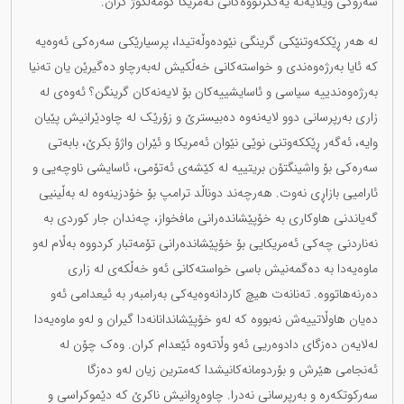
سەرۆکی ویلایەتە یەکگرتووەکانی ئەمریکا کۆمەڵکوژ کران. ‏
لە هەر ڕێککەوتنێکی گرینگی نێودەوڵەتیدا، پرسیارێکی سەرەکی ئەوەیە
کە ئایا بەرژەوەندی و ‏خواستەکانی خەڵکیش لەبەرچاو دەگیرێن یان تەنیا
بەرژەوەندییە سیاسی و ئاسایشییەکان بۆ لایەنەکان ‏گرینگن؟ ئەوەی لە
زاری بەرپرسانی دوو لایەنەوە دەبیسترێ و زۆرێک لە چاودێرانیش پێیان
وایە، ئەگەر ‏ڕێککەوتنی نوێی نێوان ئەمریکا و ئێران واژۆ بکرێ، بابەتی
سەرەکی بۆ واشینگتۆن بریتییە لە کێشەی ‏ئەتۆمی، ئاسایشی ناوچەیی و
ئارامیی بازاڕی نەوت. هەرچەند دوناڵد ترامپ بۆ خۆدزینەوە لە بەڵینیی
‏گەیاندنی هاوکاری بە خۆپێشاندەرانی مافخواز، چەندان جار کوردی بە
نەناردنی چەکی ئەمریکایی بۆ ‏خۆپێشاندەرانی تۆمەتبار کردووە بەڵام لەو
ماوەیەدا بە دەگمەنیش باسی خواستەکانی ئەو خەڵکەی لە ‏زاری
دەرنەهاتووە. تەنانەت هیچ کاردانەوەیەکی بەرامبەر بە ئیعدامی ئەو
دەیان هاوڵاتییەش نەبووە کە لەو خۆپێشاندانانەدا گیران و لەو ماوەیەدا
لەلایەن دەزگای دادوەریی ئەو وڵاتەوە ئێعدام کران. وەک چۆن لە
ئەنجامی هێرش و بۆردومانەکانیشدا کەمترین زیان لەو دەزگا
سەرکوتکەرە و بەرپرسانی نەدرا. چاوەڕوانیش ناکرێ کە دێموکراسی و