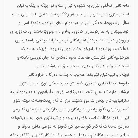
مافەکانی خەڵکی ئێران‎ ‎بە شێوەیەکی ڕاستەوخۆ ‏جێگە و پێگەیەکیان
لەسەر مێزی دانوستان و دوا جار لەو ڕێککەوتنەدا هەبێ. لە ماوەی چەند
ساڵی ‏رابردوودا، خەڵکی ئێران بەردەوام داوای ئازادی، دێموکراسی و
کۆتاییهێنان بە سەرکوتکاری کردووە بەڵام ‏لەم وتووێژانەشدا وەک زۆربەی
وتووێژ و دانوستانە نێودەوڵەتییەکانی تر، نوێنەرایەتییەکی ڕاستەوخۆی
‏خەڵک و بزووتنەوە ئازادیخوازەکان بوونی نەبووە. زۆرێک لە دەنگە
نێوخۆییەکانی ئێرانیش هەست بەوە ‏دەکەن کە چارەنووسی نزیکەی
نەوەت ملیۆن هاوڵاتی، بەبێ ئەوەی خۆیان بەشدار بن و
‏نوێنەرایەتییەکیان تێیایاندا هەبێ، لە پشت دەرگا داخراوەکانی
دانوستاندندا دیاری دەکرێ. ‎ئەمەش ‏دیاردەیەکی نوێ نییە و مێژوو
نیشانی داوە کە لە ڕوانگەی ئەمریکاوە، زۆرجار دڵنیابوون لە بەرژەوەندییە
‏ستراتیژییەکان پێش هەموو شتێک دێ. ئەگەر ڕێککەوتنەکە ببێتە هۆی
کەمبوونەوەی ئاڵۆزییە ‏ناوچەییەکان و سنووردارکردنی بەرنامەی ئەتۆمی
ئێران، ئەوا دۆناڵد ترامپ خۆی بە براوە و واشینگتۆن ‏خۆی بە سەرکەوتوو
دەزانێ تەنانەت ئەگەر گۆڕانکارییەکی ئەوتۆ لە دۆخی مافی مرۆڤ و
ئازادییە ‏سیاسییەکاندا ڕوو نەدا. لە هەمان کاتدا، کاریگەریی ڕێککەوتنەکە